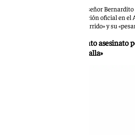
Por su parte, el apostólico Monseñor Bernardito
sábado en la localidad en recepción oficial en 
también su «repulsa ante lo ocurrido» y su «pesar 
Moreno lamenta el «presunto asesinato p
Estepa y admite que «algo falla»