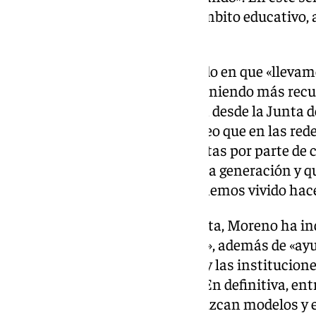
un problema sobre todo en el ámbito educativo, 
los medios y los recursos».
Al hilo de lo anterior, ha insistido en que «lle
más dinero, y vamos a seguir poniendo más recu
policial, judiciales y de atención desde la Junta
tres los presupuestos». «Pero creo que en las red
comportamientos muy machistas por parte de 
jóvenes, que corresponden a otra generación y qu
fenómenos y estereotipos que hemos vivido hace
Por tanto, desde su punto de vista, Moreno ha in
esfuerzos en materia educativa», además de «ayu
solamente desde los gobiernos y las institucione
productoras o los musicales». «En definitiva, e
esfuerzo para que no se reproduzcan modelos y 