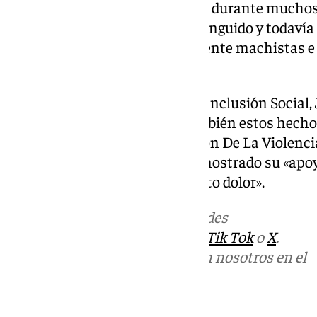
desgraciadamente han existido durante muchos
pensábamos que se habían extinguido y todavía 
comportamientos tremendamente machistas e i
pareja», ha concluido.
De igual forma, la consejera de Inclusión Social,
Loles López, ha lamentado también estos hechos 
Internacional De La Eliminación De La Violenci
25 de noviembre. Ante ello, ha mostrado su «apoy
«esta violencia que provoca tanto dolor».
Más noticias de
101TV
en las redes
sociales:
Instagram
,
Facebook
,
Tik Tok
o
X
.
Puedes ponerte en contacto con nosotros en el
correo
informativos@101tv.es