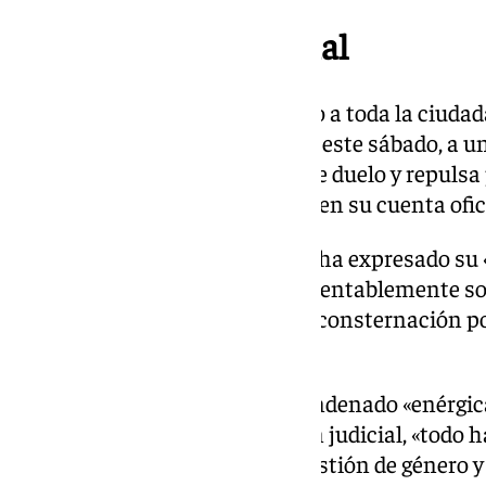
Tres días de luto oficial
De igual forma, se ha convocado a toda la ciudad
la localidad a las 17,00 horas de este sábado, a u
minutos de silencio» en señal de duelo y repulsa
ha informado el Ayuntamiento en su cuenta oficia
Ante los hechos, el Consistorio ha expresado su 
dos familias estepeñas que lamentablemente so
macabro suceso», así como su «consternación po
este sábado».
Desde el Ayuntamiento han condenado «enérgi
que, a espera de la confirmación judicial, «todo 
asesinato de una mujer por cuestión de género y p