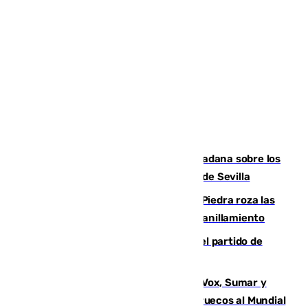
PSOE y Vox critican la consulta ciudadana sobre los
toldos que ha lanzado el Ayuntamiento de Sevilla
La laguna malagueña de Fuente de Piedra roza las
30.000 parejas de flamencos antes del anillamiento
Sigue en directo la retransmisión del partido de
pretemporada Málaga-Al-Arabi
La crisis migratoria de Ceuta une a Vox, Sumar y
Podemos contra la candidatura de Marruecos al Mundial