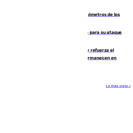
2030
Diputación limpia de residuos 170 kilómetros de los
principales caminos del Rocío en Sevilla
El Real Madrid ficha a Yan Diomande para su ataque
por 125 millones
El Gobierno instala duchas y baños y refuerza el
CETI para los miles de migrantes que permanecen en
Ceuta
Lo más visto >
Más noticias
Ver más >