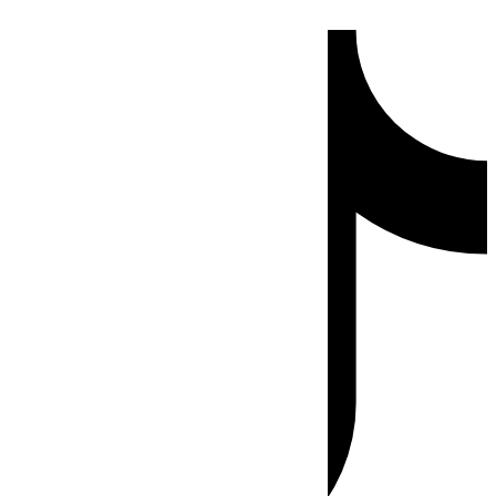
Ir
Tiktok
al
contenido