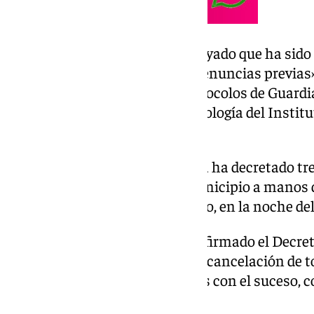
En este sentido, el edil ha subrayado que ha sid
y que no se habían registrado denuncias previa
que «se activaron todos los protocolos de Guardia 
actualmente, el servicio de psicología del Instit
disposición de los familiares».
La localidad sevillana de Estepa ha decretado tres
asesinato de una vecina del municipio a manos d
la vida tras cometer el homicidio, en la noche d
Así, el Consistorio estepeño ha firmado el Decret
además de estos días de luto, la cancelación de t
los «estrictamente relacionados con el suceso,
de silencio».