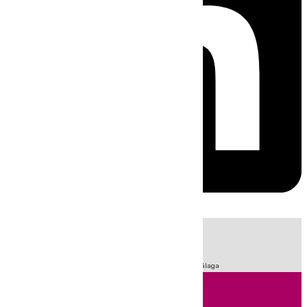
HOY
|
Fútbol
Sucesos
Primera División
LaLiga
Feria de Málaga