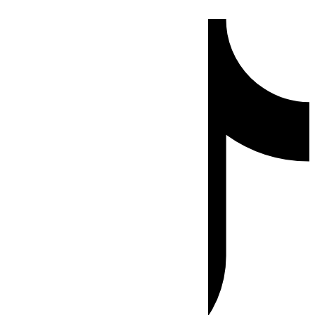
Ir
Tiktok
al
contenido