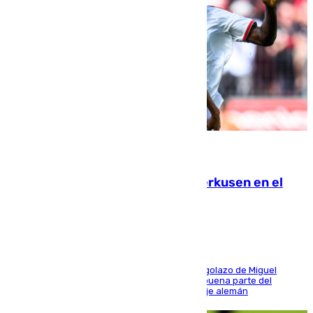
08.08.2026
El Sevilla se desinfla ante el Leverkusen en el
último ensayo (1-2)
El conjunto de Luis García se adelantó con un golazo de Miguel
Sierra y ofreció buenas sensaciones durante buena parte del
encuentro, pero acabó cediendo ante el empuje alemán