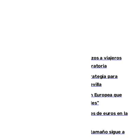
España establece controles fronterizos a viajeros
procedentes de Italia por la presión migratoria
El Ayuntamiento desarrolla una estrategia para
recuperar la identidad patrimonial de Sevilla
España e Italia garantizan a la Unión Europea que
sus controles fronterizos son "temporales"
Sevilla ha invertido más de 6 millones de euros en la
transformación de su casco histórico
Susto en Marbella: un atún de gran tamaño sigue a