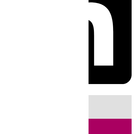
HOY
|
Sucesos
Guardia Civil
Huelva
Incendios
Fútbol