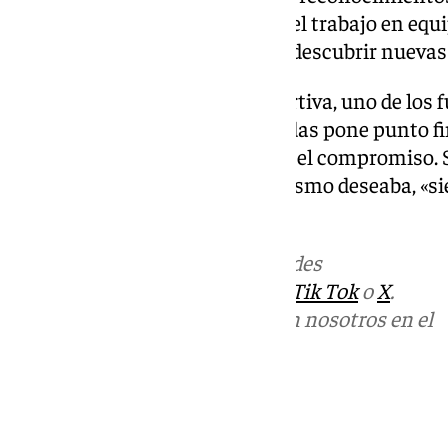
fútbol le enseñó valores como «el trabajo en equip
respeto», además de permitirle descubrir nuevas 
Con el cierre de su carrera deportiva, uno de los
respetados de las últimas décadas pone punto f
por la regularidad, el liderazgo y el compromiso.
un jugador que, tal y como él mismo deseaba, «si
que defendió.
Más noticias de
101TV
en las redes
sociales:
Instagram
,
Facebook
,
Tik Tok
o
X
.
Puedes ponerte en contacto con nosotros en el
correo
informativos@101tv.es
Tags:
Últimas noticias