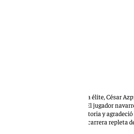
Alberto Romera
viernes, 22 mayo 2026, 10:29
Compartir:
Después de 20 temporadas en la élite, César Azp
retirada del fútbol profesional. El jugador nava
carta en la que repasó su trayectoria y agradeció
acompañaron a lo largo de una carrera repleta d
inolvidables.