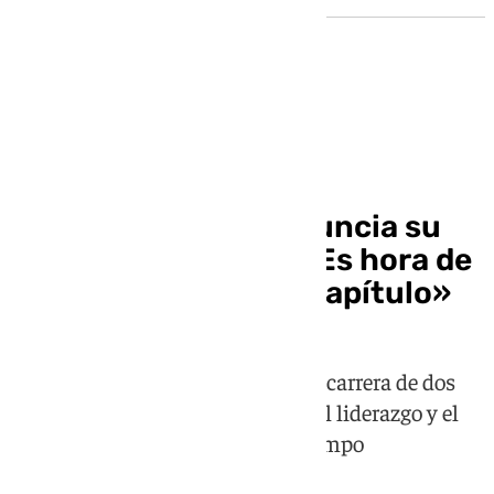
Fútbol
César Azpilicueta anuncia su
retirada del fútbol: «Es hora de
comenzar un nuevo capítulo»
El defensa navarro pone fin a una carrera de dos
décadas marcada por los títulos, el liderazgo y el
compromiso dentro y fuera del campo