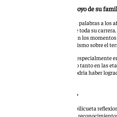
El cariño de la afición y el apoyo de su fami
El defensa también dedicó unas palabras a los a
considera fundamental durante toda su carrera. 
apoyo recibido, especialmente en los momentos
siempre a dar «lo mejor» de sí mismo sobre el ter
Asimismo, reservó un mensaje especialmente emo
agradeció haber estado a su lado tanto en las et
momentos más difíciles. «No podría haber lograd
expresó.
«El fútbol me ha dado tanto»
En la parte final de su carta, Azpilicueta reflexio
deporte más allá de los títulos y reconocimiento