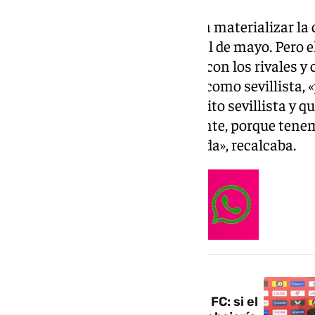
Las fechas que se manejan para materializar la c
Five Eleven Capital llevan a final de mayo. Pero 
«Vamos con mucha desventaja con los rivales y c
pedía García Plaza quien habló como sevillista, 
tiempo aquí, tengo mi corazoncito sevillista y qui
eso pasa por su marcha, «adelante, porque tenem
y la parcela deportiva está parada», recalcaba.
NOTICIA RELACIONADA
Sergio Ramos compra el Sevilla FC: si el