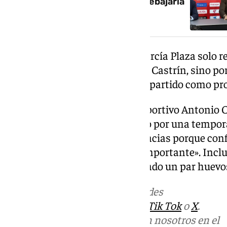
equipo desciende el precio se rebajaría
un 25%
En cuanto al partido de Vigo, García Plaza solo 
titular, no solo porque no llegue Castrín, sino p
entrenado con él y es su último partido como pro
Sobre la marcha del director deportivo Antonio Co
asegura que «no puedo valorarlo por una tempor
jornadas le tengo que dar las gracias porque co
tranquilidad, algo que es muy importante». Inclu
cuando se despidió: «le has echado un par huevos
Más noticias de
101TV
en las redes
sociales:
Instagram
,
Facebook
,
Tik Tok
o
X
.
Puedes ponerte en contacto con nosotros en el