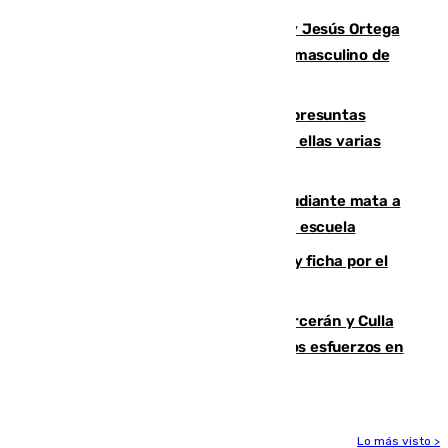
Dos sevillanos de oro: Manuel Cruz y Jesús Ortega
ganan el campeonato del mundo sub19 masculino de
remo
Un juzgado de Ceuta investiga seis presuntas
agresiones sexuales a migrantes, entre ellas varias
menores
Desastre en Tailandia: un joven estudiante mata a
tiros a sus abuelo y a profesores en una escuela
Luca Zidane rompe con el Granada y ficha por el
Leganés
Incendios de Castellón: Sierra Engarcerán y Culla
evolucionan positivamente y centran los esfuerzos en
Tírig
Lo más visto >