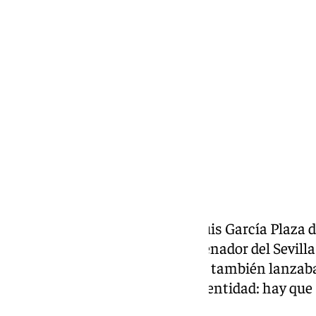
Miguel Ángel Moreno
viernes, 22 mayo 2026, 14:08
Compartir:
La última rueda de prensa de Luis García Plaza
haber sido la última como entrenador del Sevilla
madrileño lo reconocía, aunque también lanzaba
venta en el que está inmerso la entidad: hay qu
porque el club está parado.