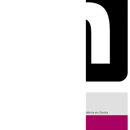
HOY
|
Fútbol
LaLiga
Sucesos
Primera División
Crisis Migratoria en Ceuta