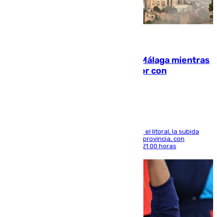
08.08.2026
El taró tiñe de niebla la costa de Málaga mientras
el calor se concentra en el interior con
Antequera en aviso amarillo
Mientras se alivia la sensación de bochorno en el litoral, la subida
térmica se notará sobre todo en el norte de la provincia, con
máximas que rozarán los 38 grados hasta las 21.00 horas