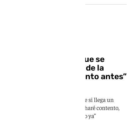
Cambio de propiedad
García Plaza quiere que se
resuelva la incógnita de la
venta del Sevilla “cuanto antes”
El entrenador sevillista afirma que si llega un
grupo externo y se tiene que ir “lo haré contento,
pero si no se hace debemos saberlo ya”