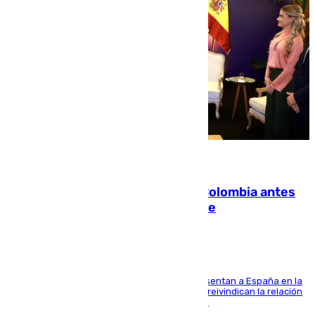
07.08.2026
Felipe VI refuerza los lazos con Colombia antes
de la llegada del nuevo presidente
El Rey y el ministro José Manuel Albares representan a España en la
ceremonia de transmisión del mando en Cali y reivindican la relación
de "amistad y fraternidad" entre ambos países