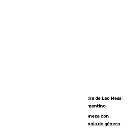
Muere a los 68 años Jorge Messi, padre de Leo Messi
y pieza fundamental en la carrera del argentino
Retiene a su mujer en su casa y ameneza con
quemar la vivienda: nuevo caso de violencia de género
en Málaga