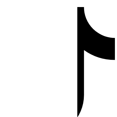
Ir
Tiktok
al
contenido