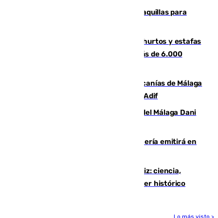
El mercado de Jerez refrigera sus taquillas para
facilitar las compras a sus visitantes
Detenida una pareja por presuntos hurtos y estafas
en Málaga tras ser descubiertos con más de 6.000
euros
Retrasos y cancelaciones en el Cercanías de Málaga
por una avería en la infraestructura de Adif
Isco, la nueva mascota del jugador del Málaga Dani
Lorenzo
El observatorio de Calar Alto de Almería emitirá en
directo el eclipse solar del 12 de agosto
El «Trío de Eclipses» arranca en Cádiz: ciencia,
naturaleza y seguridad ante un atardecer histórico
Lo más visto >