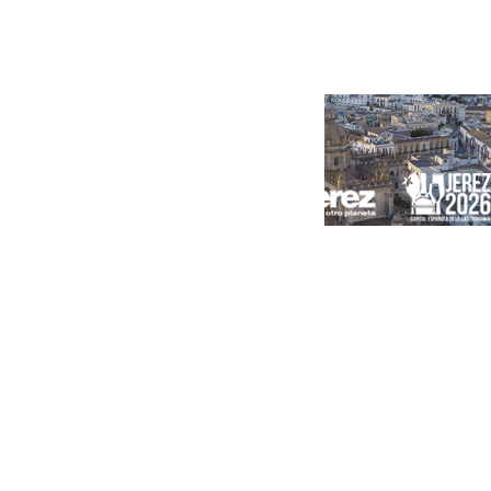
Portada
Andalucía
Sevilla
Málaga
Granada
España