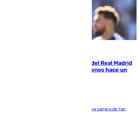
07.08.2026
El fichaje más caro de la historia del Real Madrid
costaba 105 millones de euros menos hace un
año y jugaba en Leganés
Del filial pepinero a récord absoluto: la meteórica carrera de Yan
Diomande en solo doce meses