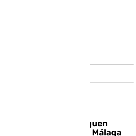
Andalucía
Bomberos del CPB siguen
actuando también en Málaga