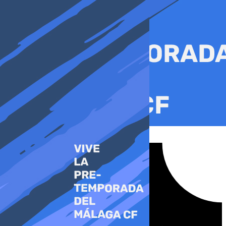
Ir
al
contenido
Tiktok