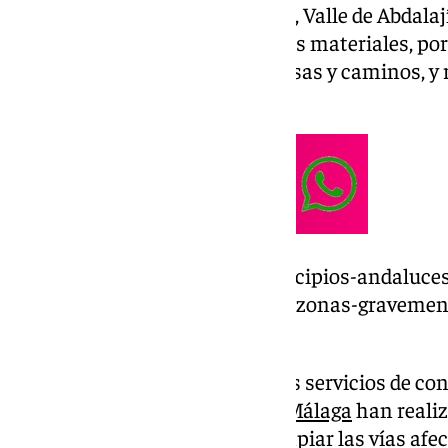
Municipios como Álora, Pizarra, Valle de Abdala
importantes y numerosos daños materiales, por 
achique de agua, limpieza de casas y caminos, y 
materiales, entre otras tareas.
https://www.101tv.es/los-municipios-andaluces
figuraran-en-la-declaracion-de-zonas-gravemen
gobierno/
Asimismo, cabe recordar que los servicios de con
carreteras de la Diputación de
Málaga
han reali
actuaciones para despejar y limpiar las vías afect