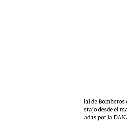
Miguel Alfonso
sábado, 2 noviembre 2024, 21:09
Compartir:
Efectivos del Consorcio Provincial de Bomberos 
también siguen trabajando a destajo desde el m
de la provincia duramente afectadas por la DAN