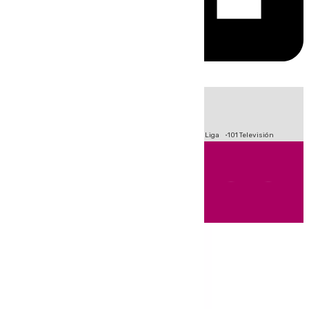
HOY
|
Fútbol
Primera División
Crisis Migratoria en Ceuta
LaLiga
101 Televisión
Andalucía