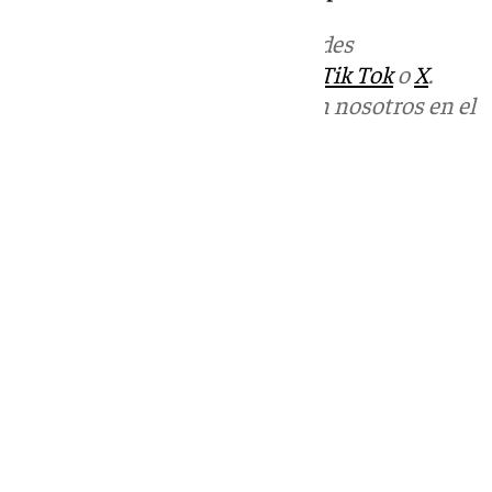
Más noticias de
101TV
en las redes
sociales:
Instagram
,
Facebook
,
Tik Tok
o
X
.
Puedes ponerte en contacto con nosotros en el
correo
informativos@101tv.es
Tags:
Últimas noticias