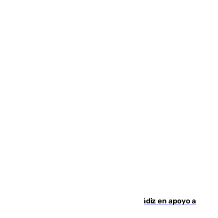
CIES NO moviliza a la provincia de Cádiz en apoyo a
la respuesta humanitaria de Ceuta