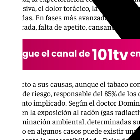
progresiva, el dolor torácico, la ronquera o 
repetidas. En fases más avanzadas, pueden 
justificada, falta de apetito, cansancio extr
Respecto a sus causas, aunque el tabaco con
factor de riesgo, responsable del 85% de los 
elemento implicado. Según el doctor Domin
influyen la exposición al radón (gas radiacti
contaminación ambiental, determinadas sus
incluso en algunos casos puede existir una
incremente la susceptibilidad. «Dejar de fu