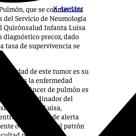
e Pulmón, que se conmemora
X-twitter
as del Servicio de Neumología
tal Quirónsalud Infanta Luisa
n diagnóstico precoz, dado
la tasa de supervivencia se
 letalidad de este tumor es su
 iniciales la enfermedad
ático del cáncer de pulmón es
eñala el coordinador del
salud Infanta Luisa,
ntre las señales de alerta
tente o cambios en el patrón
icultad respiratoria