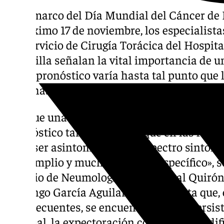
En el marco del Día Mundial del Cáncer d
el próximo 17 de noviembre, los especialist
y el Servicio de Cirugía Torácica del Hospi
de Sevilla señalan la vital importancia de u
que el pronóstico varía hasta tal punto que 
eleva hasta el 90%.
Y es que una de las causas de la alta tasa de
diagnóstico tardío debido a que en las fases
suele ser asintomática. «El espectro sintom
muy amplio y muchas veces inespecífico», s
Servicio de Neumología del Hospital Quirón
Domingo García Aguilar, quien apunta que, e
más frecuentes, se encuentran la tos persis
habitual, la expectoración con sangre, la dif