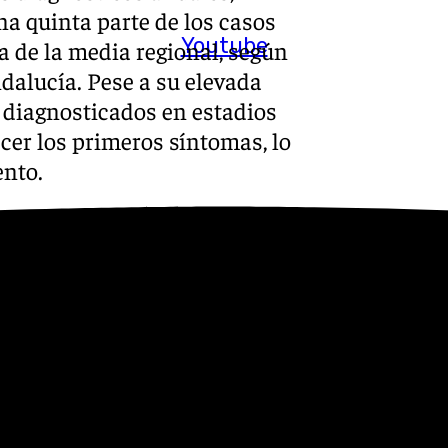
a quinta parte de los casos
Youtube
a de la media regional, según
ndalucía. Pese a su elevada
n diagnosticados en estadios
er los primeros síntomas, lo
ento.
e cáncer de pulmón
on un pronóstico muy
les, jefe del Servicio de
nfanta Luisa. El especialista
responsable de más
n y estómago juntos».