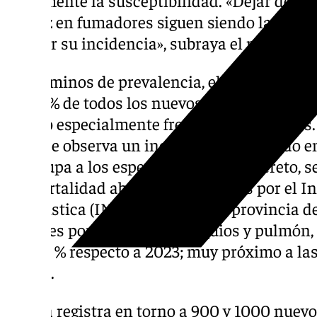
precoz en fumadores siguen siendo las med
reducir su incidencia», subraya el neumólog
En términos de prevalencia, el cáncer de pu
y el 18% de todos los nuevos diagnósticos o
siendo especialmente frecuente en varones.
años se observa un incremento sostenido en
preocupa a los especialistas. En concreto, s
de mortalidad absoluta publicados por el In
Estadística (INE), en 2024 en la provincia de
muertes por cáncer de bronquios y pulmón,
del 8,4 % respecto a 2023; muy próximo a la
mama.
Sevilla registra en torno a 900 y 1000 nuev