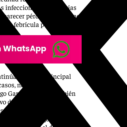
las infecciones respiratorias
aparecer pérdida de peso no
emo o febrícula persistente.
tinúa siendo el principal
casos, no es el único
go García Aguilar, también
vo de origen natural), la
tancias industriales e
 predisposición genética que
mar y fomentar el diagnóstico