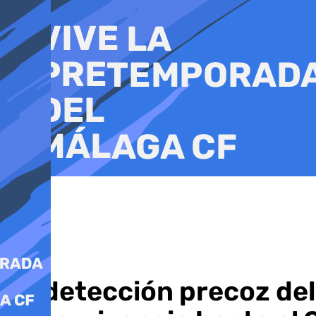
Ir
al
contenido
La detección precoz del