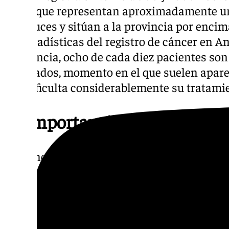
cifras que representan aproximadamente un
andaluces y sitúan a la provincia por encim
las estadísticas del registro de cáncer en A
incidencia, ocho de cada diez pacientes so
avanzados, momento en el que suelen aparec
que dificulta considerablemente su tratami
La importancia del cribado d
«El cáncer de pulmón es una enfermedad c
sombrío», explica Miguel Congregado Loscerta
Cirugía Torácica del Hospital Quirónsalud I
recuerda que «sólo el cáncer de pulmón es 
fallecimientos que el cáncer de mama, colo