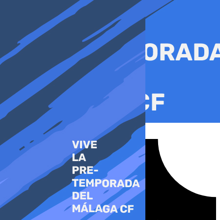
Ir
al
contenido
Tiktok