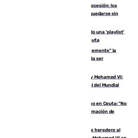
La Virgen de África podrá salir en procesión: los
ceutíes disfrutarán de su Patrona tras quedarse sin
Feria
Pedro Sánchez sorprende publicando una 'playlist'
musical en plena crisis migratoria en Ceuta
Abascal pide "militarizar permanentemente" la
frontera y que la actuación policial pueda ser
"contundente"
El triángulo entre Trump, Infantino y Mohamed VI:
otro gol a España en la pugna por la final del Mundial
2030
Feijóo critica la inacción del Gobierno en Ceuta: "No
me creo que todos los servicios de información de
España fallaran"
¿Quién es Moulay Hassan, el príncipe heredero al