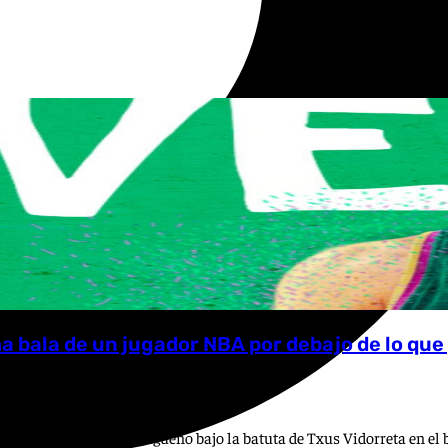
ma bala de un jugador NBA por debajo de lo qu
estrella del equipo malagueño bajo la batuta de Txus Vidorreta en el