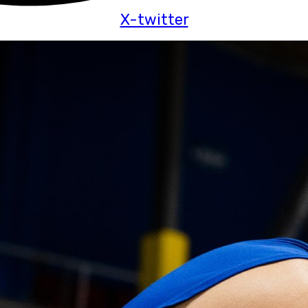
X-twitter