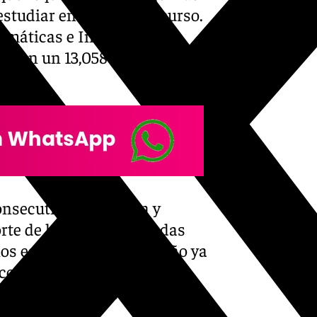
estudiar en el próximo curso.
temáticas e Ingeniería
, con un 13,058 con tan solo
onsecutivo la primera y
orte de la UMA, publicadas
rios estudiantes malagueño ya
 convocatorias de notas de
hasta la siguiente para saber