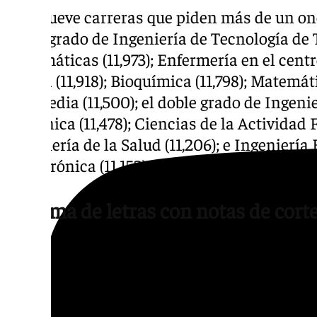
Hay nueve carreras que piden más de un on
doble grado de Ingeniería de Tecnología de
Matemáticas (11,973); Enfermería en el centr
Ronda (11,918); Bioquímica (11,798); Matemáti
Logopedia (11,500); el doble grado de Ingeni
Mecánica (11,478); Ciencias de la Actividad F
Ingeniería de la Salud (11,206); e Ingeniería
Mecatrónica (11,152).
La rama de letras con notas de cort
No todas las carreras tienen una nota de cor
varias carreras que con tan solo con un cin
Estos grados están más relacionados con la 