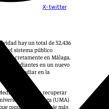
X-twitter
tividad hay un total de 52.436
en el sistema público
io. Concretamente en Málaga,
8.180 estudiantes en un nuevo
pueden estudiar en la
 Medicina vuelve a recuperar
 Universidad de Málaga (UMA)
a que requiere un puntaje más