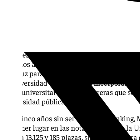
Después de un largo curso escolar y la selec
alumnos andaluces que han sido admitidos 
andaluz para estudiar un grado universitar
la universidad tiene previsto incorporar a 
curso universitario por las carreras que se 
universidad pública.
Tras cinco años sin ser líder en el ranking,
el primer lugar en las notas de corte en la
con un 13,125 y 185 plazas, siendo la carrer