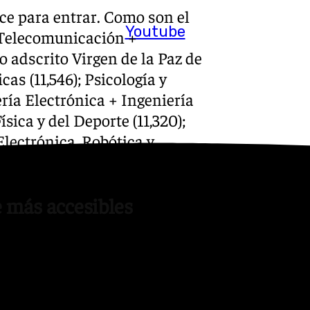
ce para entrar. Como son el
Youtube
 Telecomunicación +
o adscrito Virgen de la Paz de
cas (11,546); Psicología y
ería Electrónica + Ingeniería
ísica y del Deporte (11,320);
 Electrónica, Robótica y
e más accesibles
te alta para entrar, hay
co puedes optar a estudiarlas.
rama de letras. Entre ellos