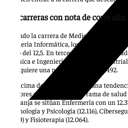
Más carreras con nota de corte alta
Quitando la carrera de Medicina y el doble
Ingeniería Informática, los demás estudios 
debajo del 12,5. En tercer lugar se ha queda
Mecánica e Ingeniería en Diseño Industrial 
que requiere una nota de corte de 12.492.
Por encima del 12 se mantiene una tendenci
anteriores con carreras de la rama de salud
esta franja se sitúan Enfermería con un 12.3
Criminología y Psicología (12.116), Cibersegu
(12.069) y Fisioterapia (12.064).