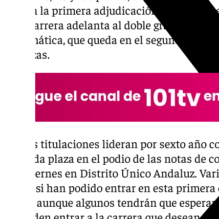
alto en la primera adjudicación para poder 
Esta carrera adelanta al doble grado de Ma
Informática, que queda en el segundo puesto
17 plazas.
Ambas titulaciones lideran por sexto año c
segunda plaza en el podio de las notas de c
este viernes en Distrito Único Andaluz. Va
saben si han podido entrar en esta primera
cortes aunque algunos tendrán que esperar 
si pueden entrar a la carrera que desean.