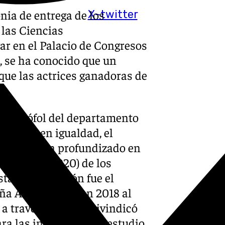
nia de entrega de los
X-twitter
 las Ciencias
ar en el Palacio de Congresos
, se ha conocido que un
que las actrices ganadoras de
 Cristófol del departamento
pertas en igualdad, el
os Goya- han profundizado en
ico (2010-2020) de los
ta investigación fue el
ña Adelfa Calvo en 2018 al
 a través del cual reivindicó
ra las intérpretes. El estudio,