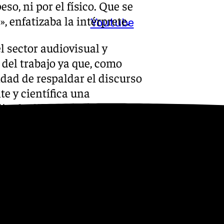
eso, ni por el físico. Que se
, enfatizaba la intérprete.
Youtube
l sector audiovisual y
 del trabajo ya que, como
idad de respaldar el discurso
e y científica una
iar la discriminación laboral
adora Meliveo alude al
 carencias en formación en
s miembros de la Academia que
 de igualdad. Tampoco
go llamativo al tratarse de
emás, en 2022 alrededor del
n hombres”, manifiesta.