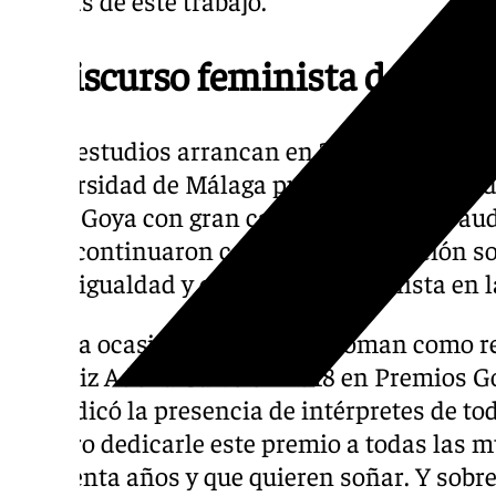
El discurso feminista de Adel
Estos estudios arrancan en 2021, cuando las
Universidad de Málaga publicaron un estudi
en los Goya con gran calado en el sector au
2022, continuaron con otra investigación sob
por la igualdad y el activismo feminista en 
En esta ocasión, las expertas toman como re
la actriz Adelfa Calvo en 2018 en Premios 
reivindicó la presencia de intérpretes de tod
«Quiero dedicarle este premio a todas las 
cincuenta años y que quieren soñar. Y sobre 