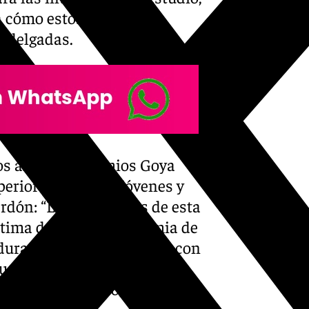
a cómo estos galardones
y delgadas.
os años, los Premios Goya
rior de actrices jóvenes y
ardón: “Los resultados de esta
ltima década, la Academia de
duras y un 0% de actrices con
cuentran esta situación
irma Paula Meliveo, una de las