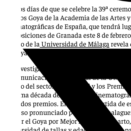
A pocos días de que se celebre la 39ª ceremo
Premios Goya de la Academia de las Artes y
Cinematográficas de España, que tendrá lug
y Exposiciones de Granada este 8 de febrero
estudio de la
Universidad de Málaga
revela 
los Goya suelen ser jóvenes y delgadas.
Las investigadoras Paula Meliveo y Carmen
de Comunicación Audiovisual de la UMA -ex
estudio del sector audiovisual y los Premi
la última década del palmarés cinematográf
afamados premios. El punto de partida de es
discurso pronunciado por la actriz malague
recoger el Goya por Mejor Actriz de Reparto,
la diversidad de tallas y edades en el cine pa