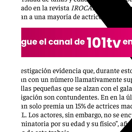
publicado en la revista
IROCAMM
, examin
premian a una mayoría de actrices jóvenes 
La investigación evidencia que, durante est
cuentan con un número llamativamente supe
con tallas pequeñas que se alzan con el gal
investigación son contundentes. En en la ú
Cine tan solo premia un 15% de actrices ma
talla XL. Los actores, sin embargo, no se en
discriminatoria por su edad y su físico”, af
autoras de este trabajo.