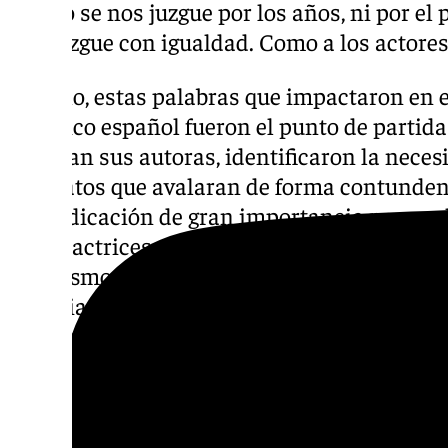
que no se nos juzgue por los años, ni por el p
nos juzgue con igualdad. Como a los actores»
Por ello, estas palabras que impactaron en e
escénico español fueron el punto de partida
apuntan sus autoras, identificaron la neces
con datos que avalaran de forma contundent
reivindicación de gran importancia para pal
de las actrices. En este sentido, la investig
“edadismo contra las actrices” y señala las
materia de igualdad en la industria: “A lo
votan no se les exige formación en materia
ninguna otra formación o nivel educativo, al
una institución del sector de la cultura. Ad
70% de los miembros con derecho a voto era