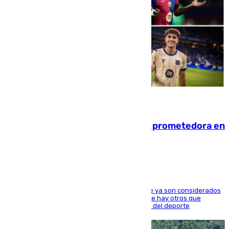
09.08.2026
El año 2007, una generación muy prometedora en
el mundo del fútbol
Hay varios jugadores de la nueva 'camada' que ya son considerados
estrellas como Lamine Yamal o Cubarsí, aunque hay otros que
apuntan a que podrán llegar marcar la historia del deporte