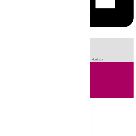
HOY
|
Incendios
Sucesos
Crisis Migratoria en Ceuta
Fútbol
LaLiga
Andalucía