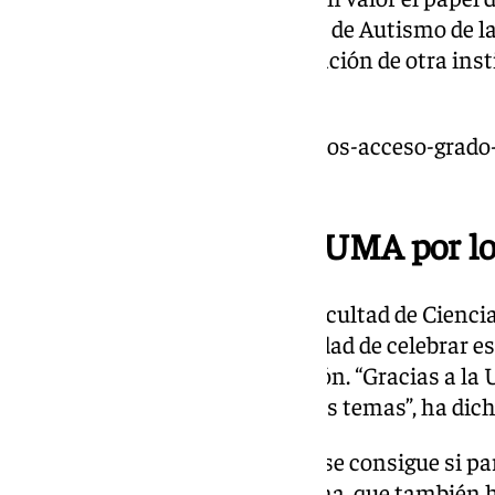
para conseguirlo, ensalzando la de Autismo de l
cuenta con el apoyo y la implicación de otra inst
Ayuntamiento de Vélez.
https://www.101tv.es/extranjeros-acceso-grado-
marzo/
La sensibilidad de la UMA por lo
Por su parte, el profesor de la Facultad de Cienc
Guerrero ha señalado la necesidad de celebrar es
más personas con esta condición. “Gracias a l
sensibilidad siempre hacia estos temas”, ha dich
“La transformación social solo se consigue si pa
educativa”, ha afirmado la decana, que también h