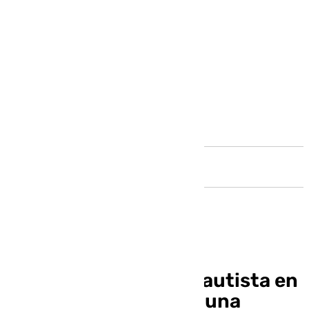
Andalucía
La neurodivergencia autista en
mujeres protagoniza una