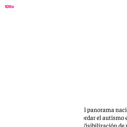
Lynx Devs
viernes, 14 marzo 2025, 14:28
Compartir:
Más de 400 asistentes de todo el panorama nacio
Universidad de Málaga para abordar el autismo 
de la celebración de la jornada ‘Visibilización d