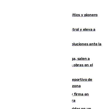
Muere Don Nelson, leyenda de los Celtics y pionero
desde el banquillo de la NBA
El incendio de Niebla avanza sin control y eleva a
8.000 las hectáreas afectadas
Más de 15.000 ceutíes claman por soluciones ante la
crisis migratoria
Los vecinos de Pedregalejo en Málaga, salen a
protestar en contra del resultado de las obras en el
paseo marítimo
Un incendio en un local del puerto deportivo de
Fuengirola genera una gran susto en la zona
Daniel Mérida derriba a Griekspoor y firma en
Montreal el mejor resultado de su carrera
Dos personas mueren y tres son heridas en un