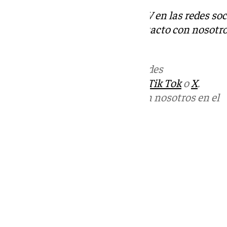
Descubre más noticias de 101TV en las redes soc
Tok
o
X
. Puedes ponerte en contacto con nosotro
informativos@101tv.es
Más noticias de
101TV
en las redes
sociales:
Instagram
,
Facebook
,
Tik Tok
o
X
.
Puedes ponerte en contacto con nosotros en el
correo
informativos@101tv.es
Tags:
Últimas noticias