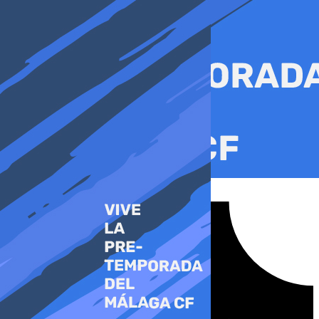
Ir
al
contenido
Tiktok