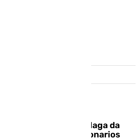
Andalucía
La Universidad de Málaga da
posesión a 149 funcionarios