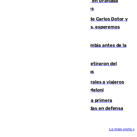
Controlado un incendio de rastrojos en Granada
junto a la autovía y al Callejón de Nogales
Juanfran Funes, sobre las lesiones de Carlos Dotor y
Fernando Calero: “Estamos preocupados, esperemos
que no sea nada”
Felipe VI refuerza los lazos con Colombia antes de la
llegada del nuevo presidente
Fernando Calero y Carlos Dotor se retiraron del
encuentro contra el Ceuta con molestias
España restablece controles temporales a viajeros
procedentes de Italia como repuesta a Meloni
El Málaga cae ante el Ceuta y suma la primera
derrota de la pretemporada dejando dudas en defensa
Lo más visto >