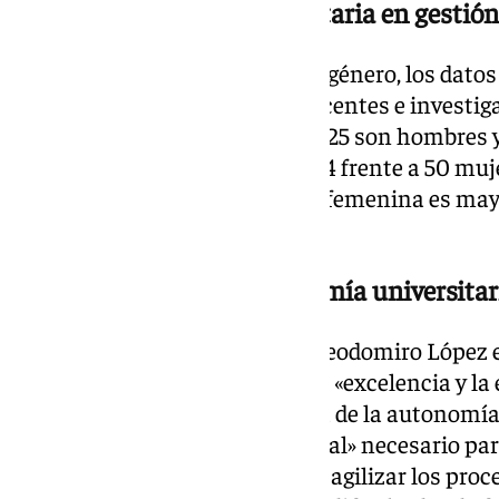
Presencia femenina mayoritaria en gestión
En cuanto a la distribución por género, los dat
masculino en las categorías docentes e investig
gestión. Entre los catedráticos, 25 son hombres 
titulares, los hombres suman 54 frente a 50 mujer
técnica de gestión la presencia femenina es mayo
hombres.
El rector defiende la autonomía universitar
Durante su discurso, el rector Teodomiro López
como un paso adelante hacia la «excelencia y la e
López incidió en la importancia de la autonomía u
como un «derecho constitucional» necesario pa
propio rumbo, retener talento y agilizar los pro