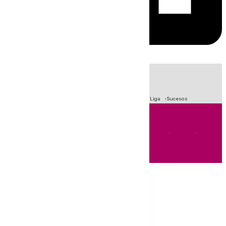
HOY
|
Fútbol
Primera División
Crisis Migratoria en Ceuta
LaLiga
Sucesos
Andalucía