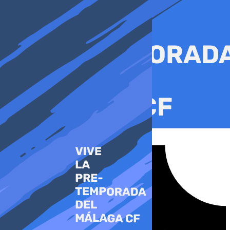
Ir
al
contenido
Tiktok