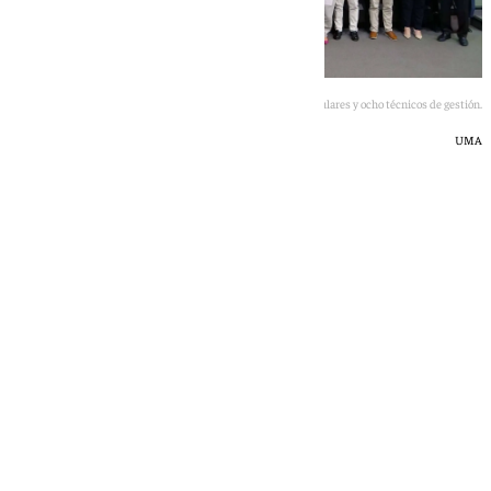
La UMA celebra la toma de posesión de 37 catedráticos, 104 titulares y ocho técnicos de gestión.
UMA
101 TV
viernes, 8 mayo 2026, 18:09
Compartir: