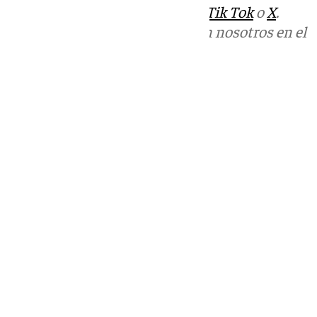
sociales:
Instagram
,
Facebook
,
Tik Tok
o
X
.
Puedes ponerte en contacto con nosotros en el
correo
informativos@101tv.es
Tags:
Universidad de Málaga
Últimas noticias