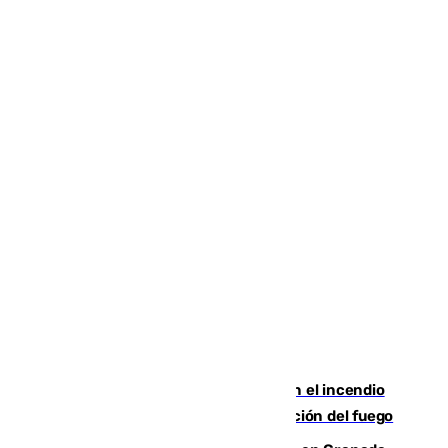
Activado el nivel 2 de emergencia en el incendio
forestal de Niebla por la compleja evolución del fuego