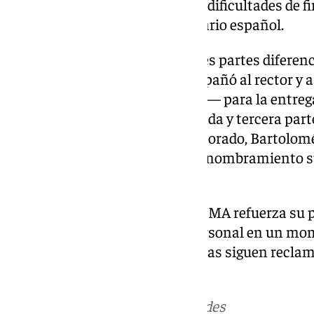
rector reconoció asimismo las «dificultades de f
conjunto del sistema universitario español.
La ceremonia se organizó en tres partes diferenc
de Personal, Jesús Bonill, acompañó al rector y a
encargada de los llamamientos— para la entrega
técnicos de gestión. En la segunda y tercera parte
Ordenación Académica y Profesorado, Bartolomé
en la mesa presidencial para el nombramiento s
titulares y los catedráticos.
Con estas incorporaciones, la UMA refuerza su p
y consolida su estructura de personal en un mom
universidades públicas andaluzas siguen recla
de financiación.
Más noticias de
101TV
en las redes