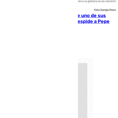
Pepe habichuela junto a su guitarra en un concierto
Foto: Europa Press
El flamenco se queda huérfano de uno de sus
grandes guitarristas: la cultura despide a Pepe
Habichuela
Andrea Martínez