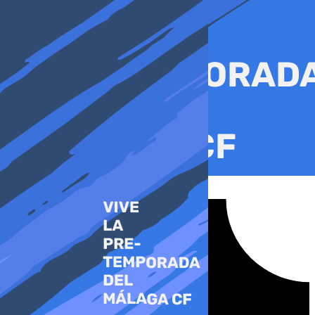
Ir
al
contenido
Tiktok