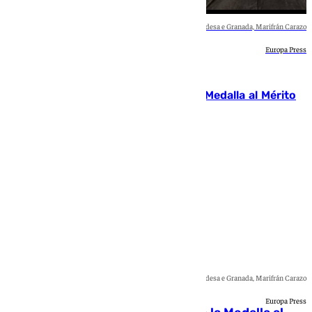
El guitarrista Pepe Habichuela junto a la alcaldesa e Granada, Marifrán Carazo
Europa Press
Granada
Granada propone la concesión de la Medalla al Mérito
de la Ciudad a Pepe Habichuela
Andrea Martínez
El guitarrista Pepe Habichuela junto a la alcaldesa e Granada, Marifrán Carazo
Europa Press