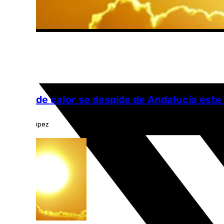
Andalucía
La ola de calor se despide de Andalucía este 
Antonio López