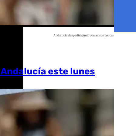
Andalucía despedirá junio con avisos por calor y tormentas
Archivo
e Andalucía este lunes