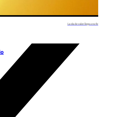
La ola de calor llega a su fin en Andalucía
Archivo
io