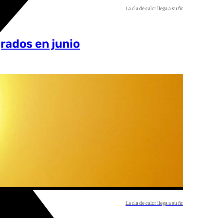
La ola de calor llega a su fin en Andalucía
Archivo
grados en junio
La ola de calor llega a su fin en Andalucía