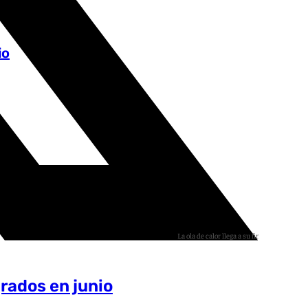
Archivo
io
La ola de calor llega a su fin en Andalucía
Archivo
grados en junio