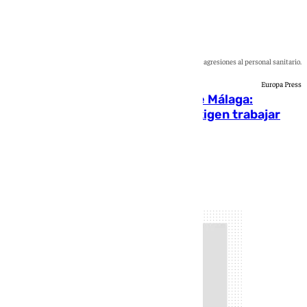
El Hospital Regional Universitario condena las agresiones al personal sanitario.
Europa Press
Nueva agresión en un hospital de Málaga:
profesionales dicen «basta» y exigen trabajar
con mayor seguridad
Blanca Guerrero