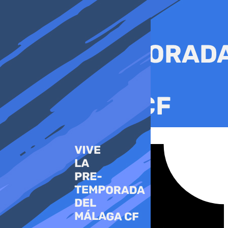
Ir
al
contenido
Tiktok