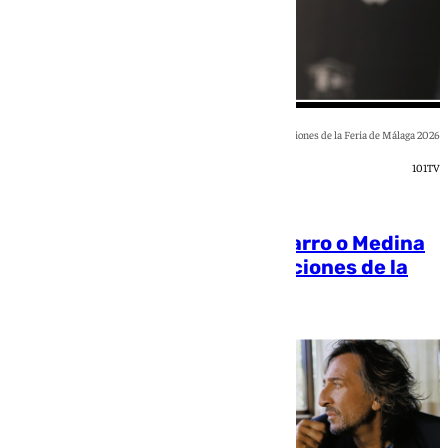
Actuaciones de la Feria de Málaga 2026
101TV
[categoria_principal_link]
Antonio Carmona, Diana Navarro o Medina
Azahara: estas son las actuaciones de la
Feria de Málaga 2026
Blanca Guerrero
,
Laura Flores