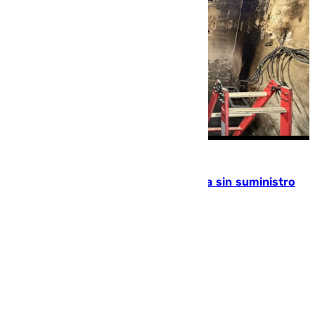
Granada
El incendio de un transformador deja sin suministro
eléctrico a parte del Albaicín
Juanfran Hierro