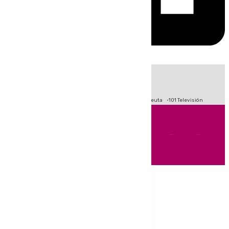
HOY
|
Fútbol
Primera División
LaLiga
Crisis Migratoria en Ceuta
101 Televisión
Andalucía