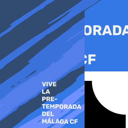
Ir
al
contenido
Tiktok