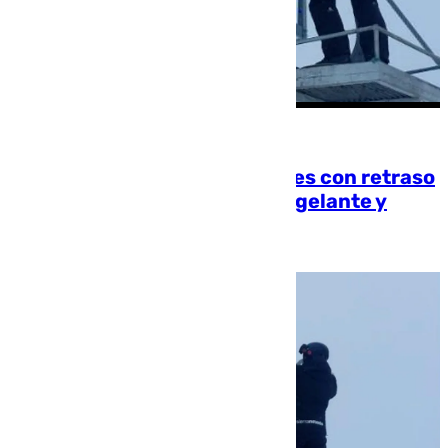
[categoria_principal_link]
Sierra Nevada abre este jueves con retraso
por los efectos de la lluvia engelante y
eleva el riesgo de avalancha
Juanfran Hierro