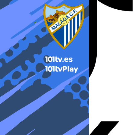
X-twitter