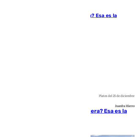
Granada
Comida de Navidad: ¿en casa o fuera? Esa es la
cuestión
Juanfran Hierro
Platos del 25 de diciembre
Juanfra Hierro
Comida de Navidad: ¿en casa o fuera? Esa es la
cuestión
Juanfran Hierro