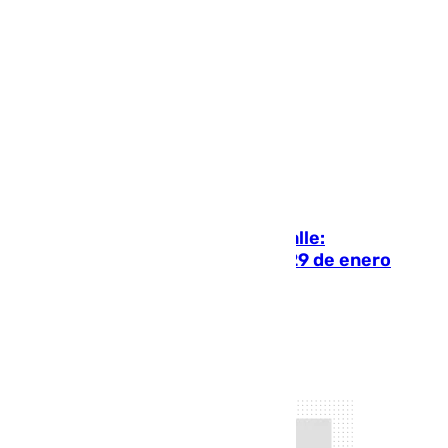
Juanfran Hierro
El campo granadino vuelve a la calle:
movilizaciones con tractores el 29 de enero
contra recortes de la PAC
Juanfran Hierro