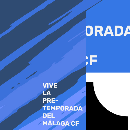
Ir
al
contenido
Tiktok