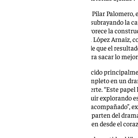
Respecto a su colaboración con Pilar Palomero, e
experiencia como “fascinante”, subrayando la ca
crear un entorno íntimo que favorece la constru
misma línea se expresó Patricia López Arnaiz, co
“Trabajar con Pilar es garantía de que el resulta
exactamente cómo guiarnos para sacar lo mejor 
Por su parte, Julián López, conocido principalm
sorprende al sumergirse por completo en un dra
familiares y el proceso de la muerte. “Este papel
una revelación. Me gustaría seguir explorando 
Pilar me han hecho sentir muy acompañado”, ex
incluso los personajes cómicos parten del dram
valen la pena son los que se hacen desde el coraz