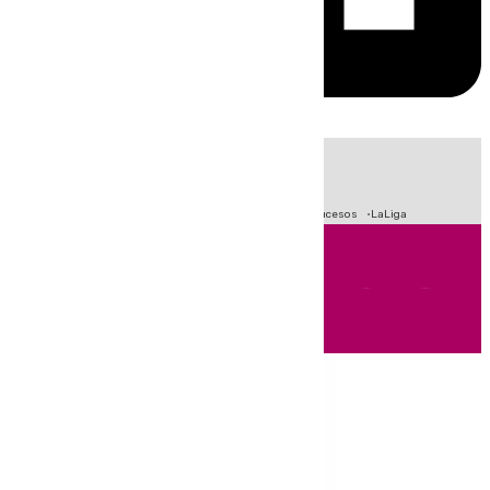
HOY
|
Fútbol
Primera División
Crisis Migratoria en Ceuta
Sucesos
LaLiga
Andalucía