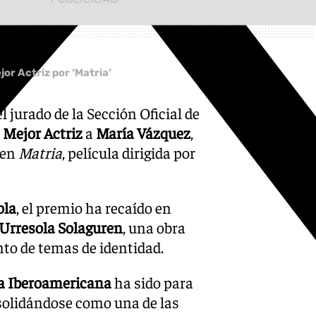
or Actriz por ‘Matria’
l jurado de la Sección Oficial de
 Mejor Actriz
a
María Vázquez
,
 en
Matria
, película dirigida por
ola
, el premio ha recaído en
 Urresola Solaguren
, una obra
nto de temas de identidad.
la Iberoamericana
ha sido para
solidándose como una de las