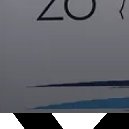
X-twitter