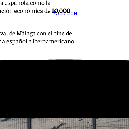
ta española como la
tación económica de
10.000
Youtube
al de Málaga con el cine de
ma español e iberoamericano.