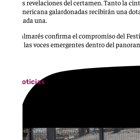
grandes revelaciones del certamen. Tanto la cin
iberoamericana galardonadas recibirán una do
euros
cada una.
Este palmarés confirma el compromiso del Festiv
autor y las voces emergentes dentro del panora
Más noticias
Ver más