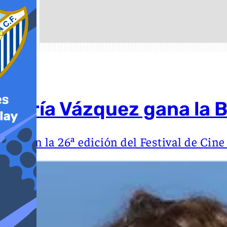
María Vázquez gana la B
En la 26ª edición del Festival de Cin