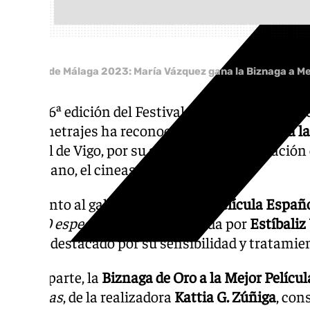
F
estival de Málaga 2023: María Vázquez gana la Biznaga a Mej
En la 26ª edición del Festival de Cine de Málaga, e
Largometrajes ha reconocido con la
Biznaga a la
natural de Vigo, por su aclamada interpretación
su paisano, el cineasta Álvaro Gago.
En cuanto al galardón a la
Mejor Película Españ
20.000 especies de abejas
, dirigida por
Estíbaliz
que ha destacado por su sensibilidad y tratamie
Por su parte, la
Biznaga de Oro a la Mejor Pelícu
Las hijas
, de la realizadora
Kattia G. Zúñiga
, con