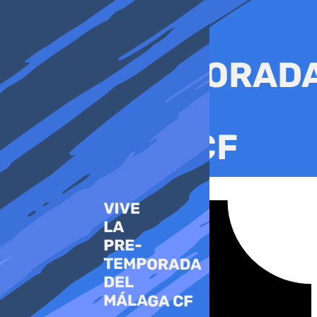
Ir
al
contenido
Tiktok