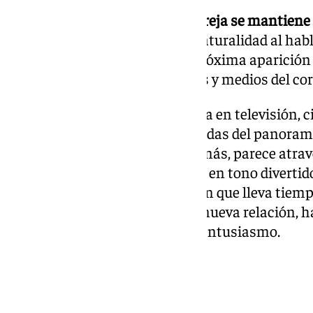
Por ahora,
la identidad de su pareja se mantiene
intérprete —conocida por su naturalidad al hab
comparta más detalles en su próxima aparición 
la expectación en redes sociales y medios del co
Con una trayectoria consolidada en televisión, ci
es una de las actrices más queridas del panora
las más taquilleras. Ahora, además, parece atr
personal. Como ella misma dijo en tono divertid
Broncano: “Cuando ves a alguien que lleva tiempo 
se alegra”. Y parece que, con su nueva relación, h
vida que muchos celebran con entusiasmo.
Más noticias
Ver más