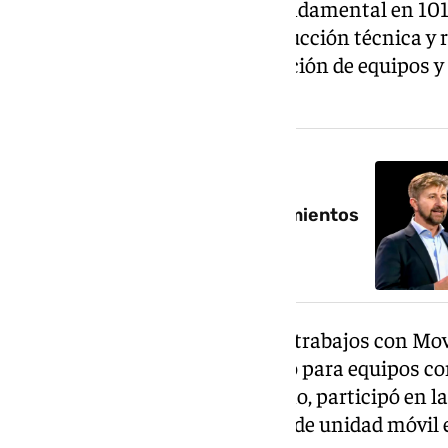
Desde 2012, ha sido un pilar fundamental en 101
planificación de cámaras, producción técnica y 
especiales, además de la formación de equipos y 
sonido y escenografía.
NOTICIA RELACIONADA
101TV anuncia nuevos nombramientos
en su equipo directivo
Su experiencia también abarca trabajos con Movi
mixer de partidos de baloncesto para equipos 
Real Betis Baloncesto. Asimismo, participó en la
Canal Sur TV como jefe técnico de unidad móvil e