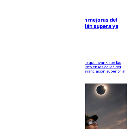
08.08.2026
La inversión del Ayuntamiento en mejoras del
entorno del Prado de San Sebastián supera ya
1.600.000 euros
El consistorio, a través de Emasesa, ha indicado que avanza en las
obras de renovación de las redes de saneamiento en las calles del
entorno del Prado, contando la zona con una financiación superior al
millón y medio de euros