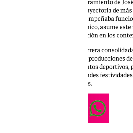
101 Televisión anuncia el nombramiento de Jo
jefe técnico, consolidando su trayectoria de más
audiovisual. León, quien ya desempeñaba funcio
jefe de realización y control técnico, asume este 
fortalecer la calidad y la innovación en los cont
Natural de Málaga y con una carrera consolidada 
León ha trabajado en múltiples producciones de
en realización televisiva en eventos deportivos, 
así como en la cobertura de grandes festividad
Málaga y Sevilla o los Carnavales.