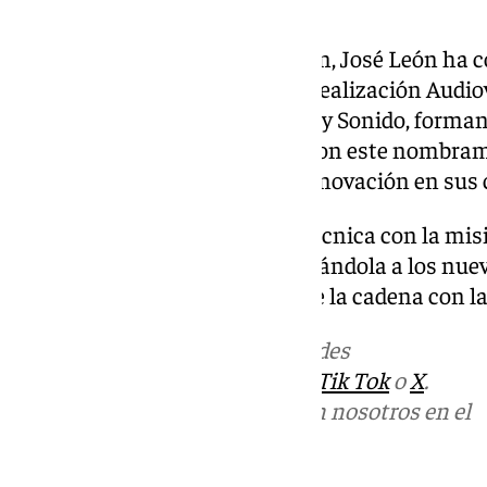
cámaras CCU.
Además de su labor en televisión, José León ha
como docente en el Máster de Realización Audio
Schooltraining Escuela de Cine y Sonido, forman
profesionales en la industria. Con este nombram
su apuesta por la calidad y la innovación en sus
José León asume la dirección técnica con la mis
producción audiovisual y adaptándola a los nuev
manteniendo el compromiso de la cadena con la
Más noticias de
101TV
en las redes
sociales:
Instagram
,
Facebook
,
Tik Tok
o
X
.
Puedes ponerte en contacto con nosotros en el
correo
informativos@101tv.es