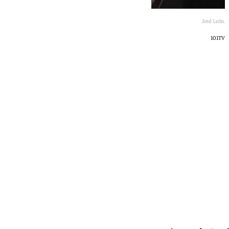
José León.
101TV
101 TV
viernes, 31 enero 2025, 18:34
Compartir: