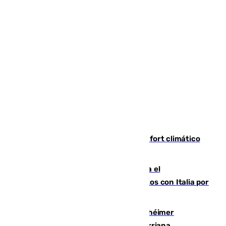
Málaga contabiliza 148 zonas de confort climático
para enfrentar las altas temperaturas
Marlaska notifica a la Unión Europea el
restablecimiento de controles fronterizos con Italia por
vía aérea y marítima
Hallan sin vida al granadino con Alzhéimer
desaparecido hace una semana en Churriana