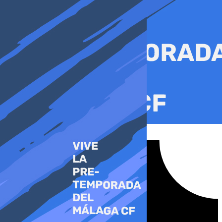
Ir
al
contenido
Tiktok