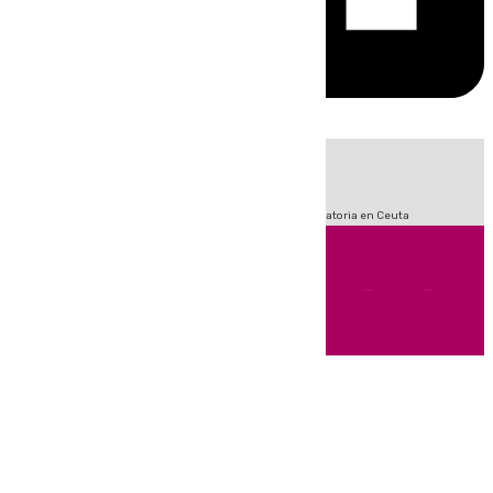
HOY
|
Sucesos
Fútbol
LaLiga
Primera División
Crisis Migratoria en Ceuta
Andalucía