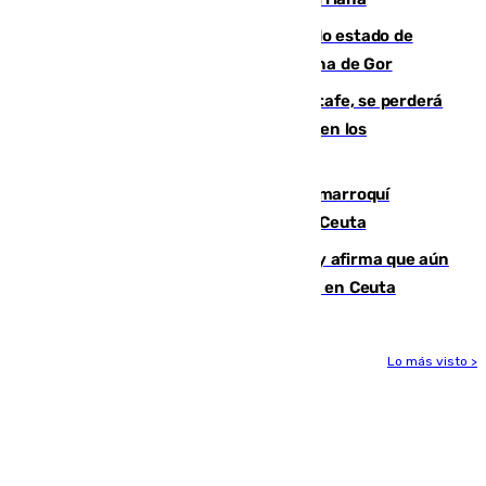
Encuentran un cadáver en avanzado estado de
descomposición en la localidad granadina de Gor
Christantus Uche, delantero del Getafe, se perderá
toda la temporada por varias fracturas en los
ligamentos de su rodilla derecha
Expulsado de España un ciudadano marroquí
condenado por allanar una vivienda en Ceuta
Vivas niega la versión del Gobierno y afirma que aún
quedan entre 8.000 y 11.000 migrantes en Ceuta
Lo más visto >
Más noticias
Ver más >