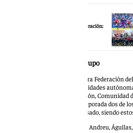
NOTICIA RELACIONADA
Estos son los grupos de Primera Federación:
solo hay cuatro equipos andaluces
Composición del segundo grupo
La segunda ‘subliga’ de la Primera Federación de
representación de cinco comunidades autónom
Valenciana, Islas Baleares, Aragón, Comunidad 
permanecido de cara a esta temporada dos de l
que jugaban en la liga el año pasado, siendo est
Los ‘nuevos’ del grupo son: Sant Andreu, Águila