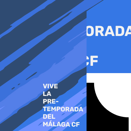
Ir
al
contenido
Tiktok