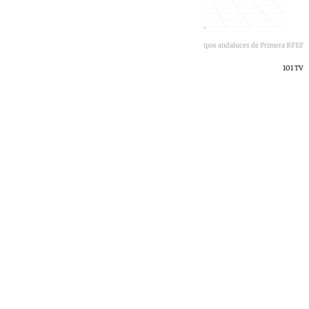
Cuatro equipos andaluces de Primera RFEF
101 TV
Jairo Sánchez
miércoles, 24 junio 2026, 13:15
Compartir: