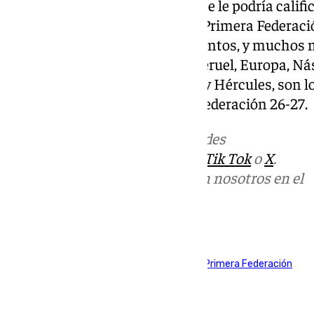
Por otro lado, aunque también se le podría califi
llegan a este segundo grupo de Primera Federaci
Huesca y Zaragoza. Estos conjuntos, y muchos m
Atlético Madrileño, Alcorcón, Teruel, Europa, Nás
Villarreal B, Murcia, Cartagena y Hércules, son
«liguilla» dentro de la Primera Federación 26-27.
Más noticias de
101TV
en las redes
sociales:
Instagram
,
Facebook
,
Tik Tok
o
X
.
Puedes ponerte en contacto con nosotros en el
correo
informativos@101tv.es
Tags:
Algeciras
Antequera CF
Fútbol
Jaén
Primera Federación
Torremolinos
Últimas noticias