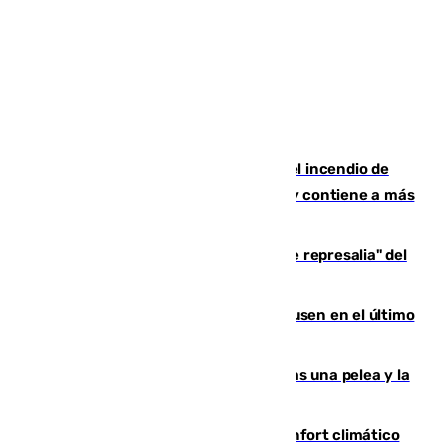
340 personas más desalojadas por el incendio de
Niebla, que mantiene a 410 evacuadas y contiene a más
de 500 efectivos
Italia responde ante las "medidas de represalia" del
Gobierno de Sánchez
El Sevilla se desinfla ante el Leverkusen en el último
ensayo (1-2)
Tensión en la prisión de Alhaurín tras una pelea y la
incautación de un punzón
Málaga contabiliza 148 zonas de confort climático