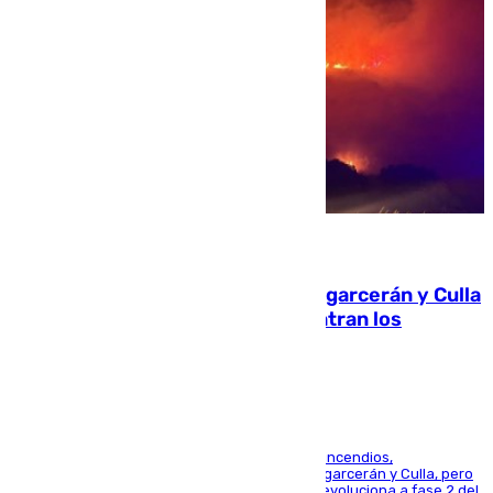
08.08.2026
Incendios de Castellón: Sierra Engarcerán y Culla
evolucionan positivamente y centran los
esfuerzos en Tírig
La UME se suma al operativo de control de los incendios,
progresando adecuadamente los de Sierra Engarcerán y Culla, pero
centrando todo el empeño en el de Culla, que evoluciona a fase 2 del