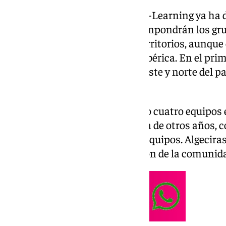
La Primera Federación Versus e-Learning ya ha d
cuenta de X, los equipos que compondrán los gru
Ambos estarán divididos por territorios, aunque 
manera diagonal la península ibérica. En el pri
estén ubicados en el este, noroeste y norte del paí
noreste.
En el caso de los andaluces, solo cuatro equipos
categoría de bronce, a diferencia de otros años,
los que llegaron a haber nueve equipos. Algecira
Jaén son la única representación de la comuni