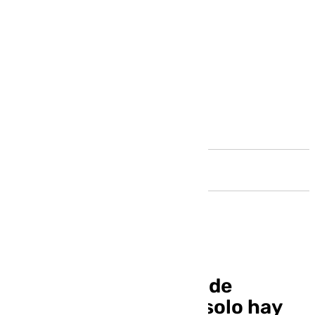
Andalucía
Estos son los grupos de
Primera Federación: solo hay