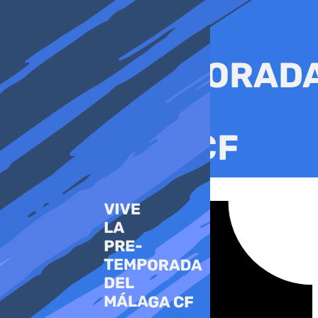
Ir
al
contenido
Tiktok