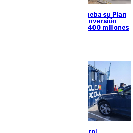
El Puerto de Algeciras aprueba su Plan
de Empresa 2027 con una inversión
pública y privada de casi 1.400 millones
de euros
Ana Villalta
Así funciona el nuevo control