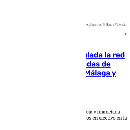
Desarticulada la red que introdujo 21 toneladas de cocaína por Algeciras, Málaga y Valencia
G.C.
Golpe internacional al
narcotráfico: desarticulada la red
que introdujo 21 toneladas de
cocaína por Algeciras, Málaga y
Valencia
101 TV
La red internacional, asentada en La Rioja y financiada
desde Dubái, ocultaba un millón de euros en efectivo en la
localidad de Arnedo