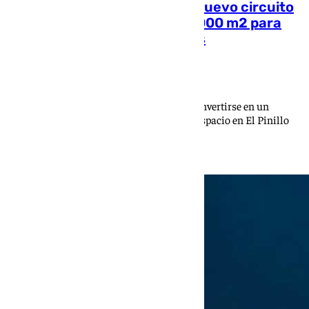
Riders y skaters tendrán un nuevo circuito
de Pump Truck en Málaga: 4.000 m2 para
hacer trucos en Torremolinos
101 TV
El municipio de la Costa del Sol aspira a convertirse en un
referente de los deportes urbanos con este espacio en El Pinillo