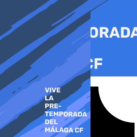
Ir
al
contenido
Tiktok