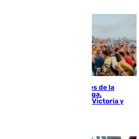
Chema Ruiz
Vuelve a ver las procesiones de la
Virgen del Carmen de Málaga,
Torremolinos, Rincón de la Victoria y
Torre del Mar
101 TV