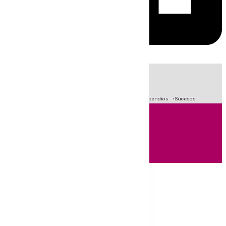
HOY
|
Fútbol
Primera División
Crisis Migratoria en Ceuta
Incendios
Sucesos
Andalucía