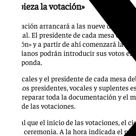
«Empieza la votación»
La votación arrancará a las nueve de la m
habitual. El presidente de cada mesa electo
votación» y a partir de ahí comenzará la jor
ciudadanos podrán introducir sus votos en 
corresponda.
Los vocales y el presidente de cada mesa 
más. Los presidentes, vocales y suplentes e
para preparar toda la documentación y el ma
inicio de las votaciones.
Al igual que el inicio de las votaciones, el ci
propia ceremonia. A la hora indicada el pre