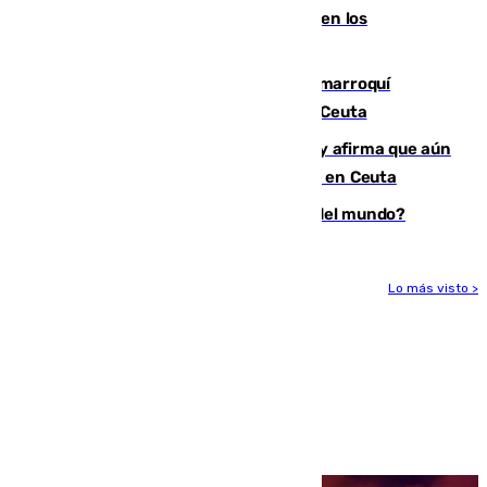
toda la temporada por varias fracturas en los
ligamentos de su rodilla derecha
Expulsado de España un ciudadano marroquí
condenado por allanar una vivienda en Ceuta
Vivas niega la versión del Gobierno y afirma que aún
quedan entre 8.000 y 11.000 migrantes en Ceuta
¿Es Tadej Pogacar el mejor ciclista del mundo?
Lo más visto >
Más noticias
Ver más >