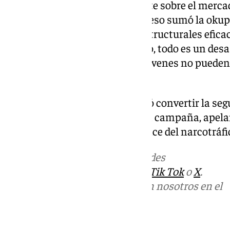
generando una presión creciente sobre el mercad
al alquiler como a la compra. A eso sumó la okup
la ausencia, dijo, de políticas estructurales efica
gobiernos. «Todo está colapsado, todo es un desa
España donde, según Vox, los jóvenes no pueden
malestar social.
Con ese mensaje, Abascal buscó convertir la segu
grandes campos de batalla de la campaña, apel
por el coste de vida y por el avance del narcotráf
Más noticias de
101TV
en las redes
sociales:
Instagram
,
Facebook
,
Tik Tok
o
X
.
Puedes ponerte en contacto con nosotros en el
correo
informativos@101tv.es