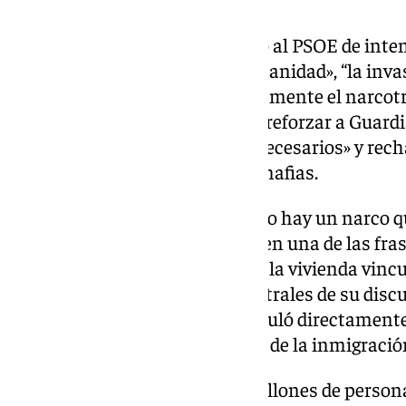
Abascal acusó tanto al PP como al PSOE de inten
asuntos como«el colapso de la sanidad», “la invas
los narcos enAndalucía. Precisamente el narcotr
intervención. Abascal defendió reforzar a Guardia
medios materiales y jurídicos necesarios» y rec
«medios no letales» contra las mafias.
«Si en el combate contra el narco hay un narco q
mar, lo habrá buscado», afirmó en una de las fr
comparecencia. El problema de la vivienda vincu
vivienda fue otro de los ejes centrales de su dis
en la Costa del Sol, Abascal vinculó directamente 
aumento de población derivado de la inmigració
Según sostuvo, la llegada de “millones de person