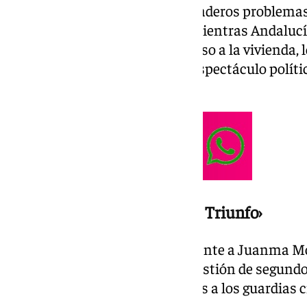
para queno se hable de los verdaderos problemas 
presidente de Vox criticó que, mientras Andaluc
inseguridad y una crisis de acceso a la vivienda,
pendientes de la imagen y del espectáculo políti
preocupaciones ciudadanas.
De luto a ‹modus Operación Triunfo›
El líder de Vox señaló directamente a Juanma Mo
luto a Operación Triunfo en cuestión de segundo
tono político tras los homenajes a los guardias 
narcotraficantes en Barbate.