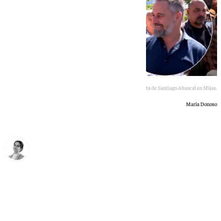
Visita de Santiago Abascal en Mijas.
María Donoso
María Donoso
miércoles, 13 mayo 2026, 18:52
Compartir: