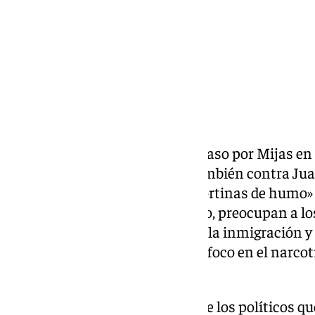
Santiago Abascal convirtió su paso por Mijas en 
Gobierno dePedro Sánchez y también contra Jua
sumarse a una estrategia de «cortinas de humo» p
problemas reales que, a su juicio, preocupan a l
duro, marcado por la seguridad, la inmigración y l
el tono de la campaña y puso el foco en el narcotr
andaluz.
«Estoy particularmente harto de los políticos qu