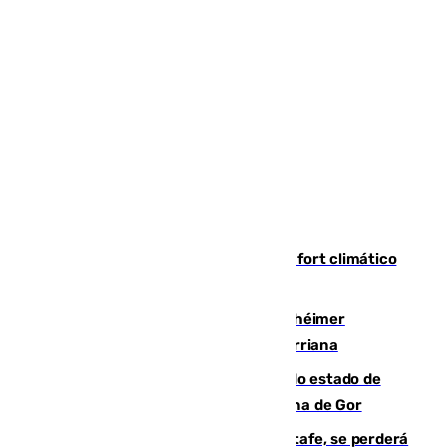
Málaga contabiliza 148 zonas de confort climático
para enfrentar las altas temperaturas
Hallan sin vida al granadino con Alzhéimer
desaparecido hace una semana en Churriana
Encuentran un cadáver en avanzado estado de
descomposición en la localidad granadina de Gor
Christantus Uche, delantero del Getafe, se perderá