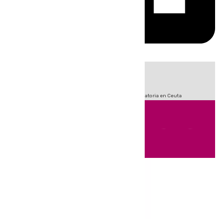
HOY
|
Sucesos
Fútbol
LaLiga
Primera División
Crisis Migratoria en Ceuta
Andalucía