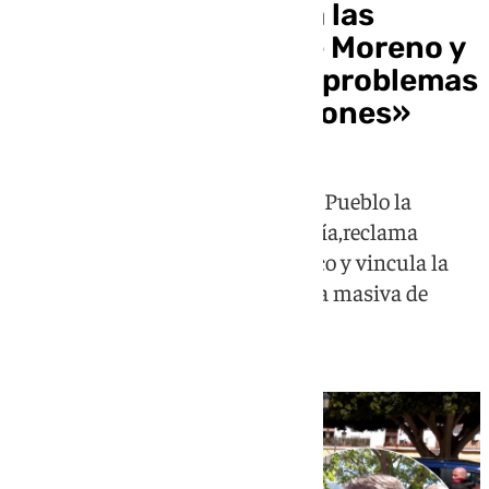
Abascal carga contra las
‘cortinas de humo’ de Moreno y
Sánchez : «Tapan los problemas
nacionales con canciones»
El líder de Vox denuncia en Mijas Pueblo la
inseguridad creciente en Andalucía,reclama
contundencia frente al narcotráfico y vincula la
presión inmobiliaria con lallegada masiva de
extranjeros