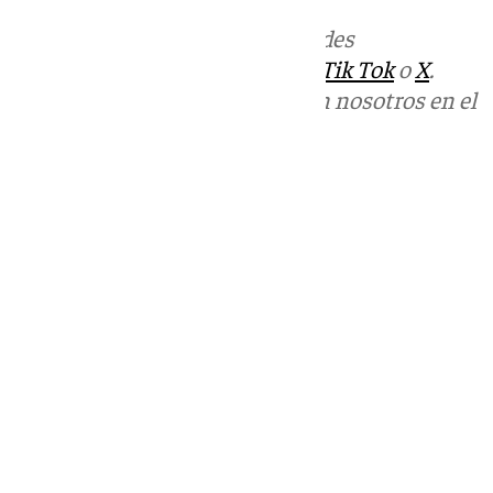
Más noticias de
101TV
en las redes
sociales:
Instagram
,
Facebook
,
Tik Tok
o
X
.
Puedes ponerte en contacto con nosotros en el
correo
informativos@101tv.es
Tags:
Últimas noticias