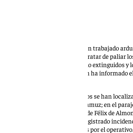
Los efectivos del Plan Infoca han trabajado ar
este domingo 24 de mayo para tratar de paliar l
Andalucía. De ellos, tres han sido extinguidos y 
distintas fases de control, según ha informado el
sus canales oficiales.
Los tres incendios ya extinguidos se han localiza
en el municipio cordobés de Adamuz; en el paraj
(Granada); y en el paraje Corral de Félix de Almo
controlados sin que se hayan registrado inciden
final, según los datos facilitados por el operativo