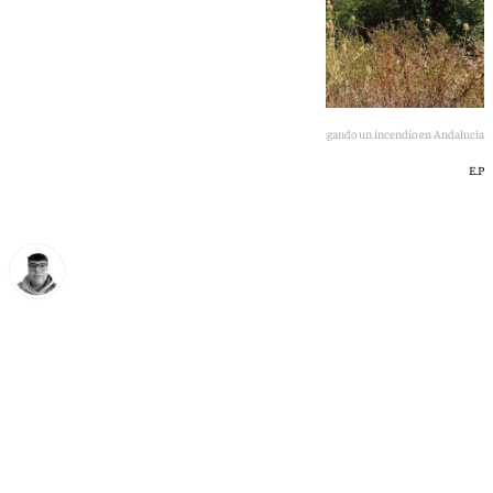
Efectivos del Infoca apagando un incendio en Andalucía
E.P
Eloy Rodríguez
domingo, 24 mayo 2026, 21:32
Compartir: