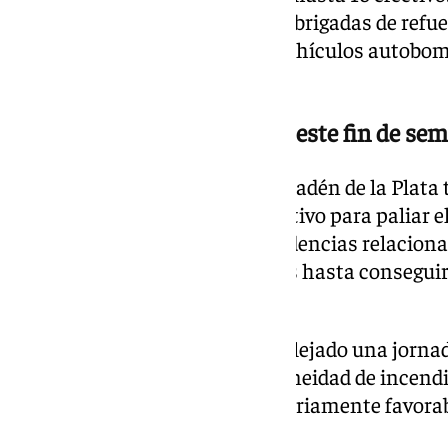
grupos de bomberos forestales, brigadas de refue
agentes de medio ambiente y vehículos autobomb
en la localidad de Alhama.
Amplio operativo del Infoca este fin de se
En la localidad sevillana de Almadén de la Plata
presencia de un amplio dispositivo para paliar e
también se han registrado incidencias relacionad
trabajado sobre ambos terrenos hasta conseguir
afectadas.
En conjunto, el operativo ha reflejado una jornad
Infoca, marcada por la simultaneidad de incendi
aunque con evolución mayoritariamente favorabl
estabilización.