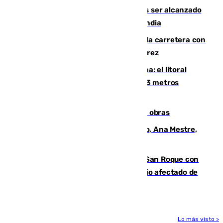
Un futbolista de 24 años muere tras ser alcanzado
por un rayo durante un partido en Tailandia
Muere un conductor tras salirse de la carretera con
su turismo en la A-480 a la altura de Jerez
Julio supera a junio en basura marina: el litoral
occidental malagueño recoge más de 33 metros
cúbicos de residuos
El Cádiz se afila ante un Granada en obras
La nueva presidenta del Parlamento, Ana Mestre,
hace parada institucional en Cádiz
Estabilizado el incendio forestal de San Roque con
19 familias aún desalojadas y un domicilio afectado de
gravedad
Lo más visto >