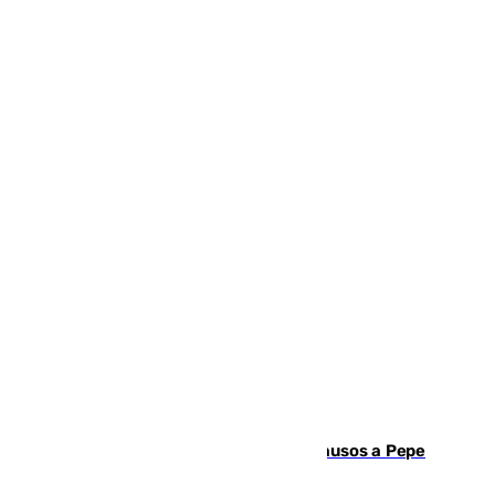
Granada despide con lágrimas y aplausos a Pepe
Habichuela