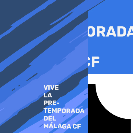
Ir
al
contenido
Tiktok