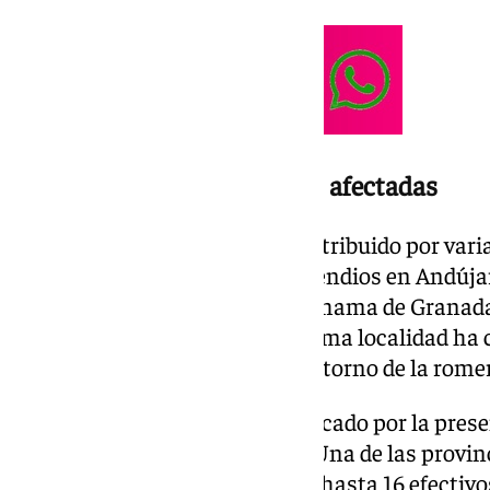
Varias provincias andaluzas afectadas
El resto de los fuegos se han distribuido por var
concreto, se han registrado incendios en Andújar 
Almadén de la Plata (Sevilla), Alhama de Granada
onubense de Almonte. Esta última localidad ha 
atención por coincidir con el entorno de la romer
El fin de semana ha estado marcado por la prese
la subida de las temperaturas. Una de las provin
Granada, donde se necesitaron hasta 16 efectivos