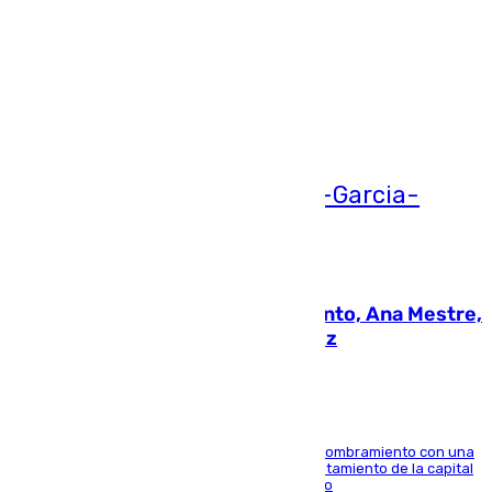
Más noticias
Ver más >
05.08.2026
La nueva presidenta del Parlamento, Ana Mestre,
hace parada institucional en Cádiz
Ana Mestre estrena su agenda oficial tras su nombramiento con una
doble visita a la Diputación Provincial y al Ayuntamiento de la capital
para sellar una etapa de colaboración y diálogo