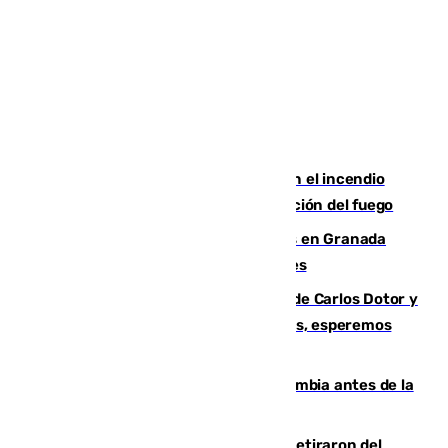
Activado el nivel 2 de emergencia en el incendio
forestal de Niebla por la compleja evolución del fuego
Controlado un incendio de rastrojos en Granada
junto a la autovía y al Callejón de Nogales
Juanfran Funes, sobre las lesiones de Carlos Dotor y
Fernando Calero: “Estamos preocupados, esperemos
que no sea nada”
Felipe VI refuerza los lazos con Colombia antes de la
llegada del nuevo presidente
Fernando Calero y Carlos Dotor se retiraron del