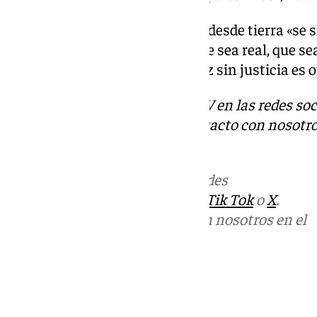
Por eso, ha pedido que también desde tierra «se 
para conseguir una paz pero que sea real, que s
también sea justa, porque la paz sin justicia es 
Descubre más noticias de 101TV en las redes soc
Tok
o
X
. Puedes ponerte en contacto con nosotro
correo
informativos@101tv.es
Más noticias de
101TV
en las redes
sociales:
Instagram
,
Facebook
,
Tik Tok
o
X
.
Puedes ponerte en contacto con nosotros en el
correo
informativos@101tv.es
Tags:
Últimas noticias