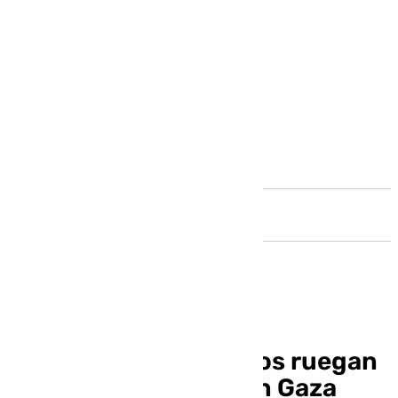
Andalucía
Activistas malagueños ruegan
que «los ojos sigan en Gaza