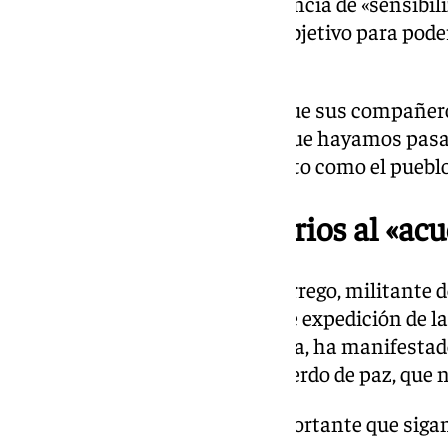
Flotilla, ha señalado la importancia de «sensibili
conciencias». «Ese es nuestro objetivo para pode
palestino», ha asegurado.
Plata, que ha contado al igual que sus compañer
Flotilla, ha resaltado que «aunque hayamos pas
o dentro de la cárcel, nunca tanto como el pueblo
Los activistas, contrarios al «ac
El también malagueño Rafa Borrego, militante de
barco Jeanotte III en la reciente expedición de l
llevar ayuda humanitaria a Gaza, ha manifestado
una confusión con esto del acuerdo de paz, que n
«Y es ahora cuando es muy importante que siga