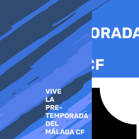
Ir
al
contenido
Tiktok