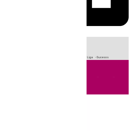
HOY
|
Fútbol
Primera División
Crisis Migratoria en Ceuta
LaLiga
Sucesos
Andalucía