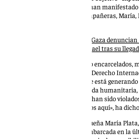
compañeras, a aquellos que se han manifestado p
de estos tres compañeros y compañeras, María, E
estar en la Flotilla».
Activistas de la Flotilla por Gaza denuncian
vejaciones» por parte de Israel tras su llega
Ha indicado que estos «han sido encarcelados, 
acto de piratería y violación del Derecho Interna
romper un bloqueo criminal que está generando
bombas». «Solo iban a llevar ayuda humanitaria,
pueblos y por eso, sus derechos han sido violados
Por suerte, hoy podemos tenerlos aquí», ha dicho
Por su parte, la activista malagueña María Plata
primera línea humanitaria y embarcada en la úl