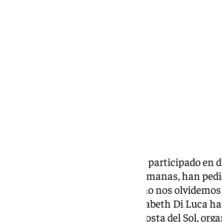
Miguel Alfonso
sábado, 18 octubre 2025, 15:17
Compartir:
Activistas malagueños que han participado en dis
algunos en las de las últimas semanas, han pedid
Gaza» y que desde la sociedad «no nos olvidemos
María Plata, Rafa Borrego y Elisabeth Di Luca 
este sábado en la capital de la Costa del Sol, o