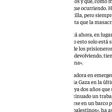
porque quieren que nos olvidemos y que, como 
no vuelva a repetirse cuando sigue ocurriendo. 
nuestras experiencias en la Flotilla, pero siempr
en Palestina y teniendo en cuenta que la masacre
Borrego ha lamentado que «quizá ahora, en lugar
matan a 28 en una semana, pero esto solo está 
recuperan los últimos cuerpos de los prisioneros 
cadáveres palestinos que están devolviendo, tien
que no nos olvidemos de Palestina».
Por otro lado, la activista y educadora en emerge
también estuvo navegando hacia Gaza en la últ
Flotilla, ha recordado que «hace ya dos años que
y con la Flotilla solo hemos continuado un trab
cuerpos». «No hace falta montarse en un barco pa
causa y amplificar la voz de los palestinos», ha 