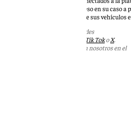
ciudad de Almería, quedarán conectados a la pl
facilitar su conocimiento y acceso en su caso a
y facilitar así el aparcamiento de sus vehículos 
Más noticias de
101TV
en las redes
sociales:
Instagram
,
Facebook
,
Tik Tok
o
X
.
Puedes ponerte en contacto con nosotros en el
correo
informativos@101tv.es
Tags:
Últimas noticias