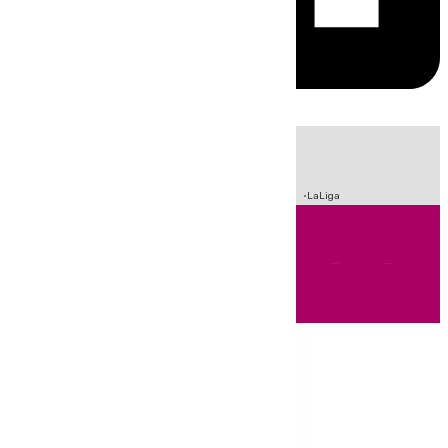
HOY
|
Incendios
Sucesos
Crisis Migratoria en Ceuta
Fútbol
LaLiga
Andalucía