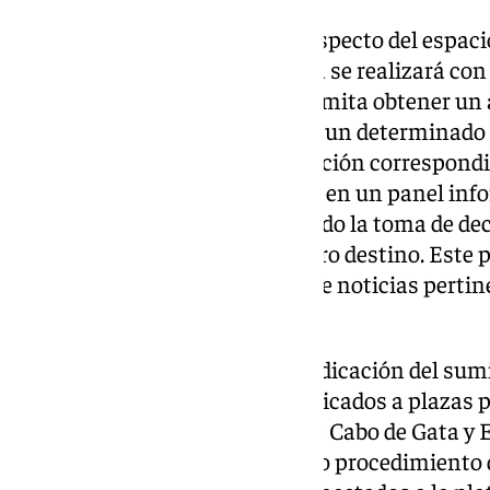
La gestión del aparcamiento respecto del espaci
de Cabo de Gata y La Almadraba se realizará con
matrículas, de forma que se permita obtener un 
vehículos que han accedido por un determinado 
momento concreto. La información correspondie
estacionamiento se visualizará en un panel inf
barriada de Retamar, permitiendo la toma de deci
a esa playa concreta o tomar otro destino. Este 
para informar a la ciudadanía de noticias pertin
turístico.
A este contrato se suma la adjudicación del sumi
sensores de aparcamientos dedicados a plazas 
reducida (PMR) en el entorno de Cabo de Gata y E
soterrados y siguiendo el mismo procedimiento de