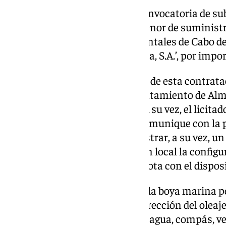
También en el marco de esta convocatoria de s
se ha adjudicado el contrato menor de suminist
medición de parámetros ambientales de Cabo de 
adjudicado a la empresa ‘Darrera, S.A.’, por impor
De acuerdo con las condiciones de esta contrata
instalada por personal del Ayuntamiento de Alm
a determinar de Cabo de Gata. A su vez, el licitad
configurarla para que ésta se comunique con la
mediante tarjeta SIM y suministrar, a su vez, un 
permita mediante una conexión local la configur
problemas de conectividad remota con el disposi
Las características técnicas de la boya marina p
parámetros, altura, periodo y dirección del oleaj
atmosférica en la superficie del agua, compás, ve