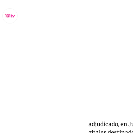
Miguel Alfonso
martes, 3 septiembre 2024, 16:40
Compartir:
El Ayuntamiento de Almería ha adjudicado, en 
contratos de varios proyectos digitales destinad