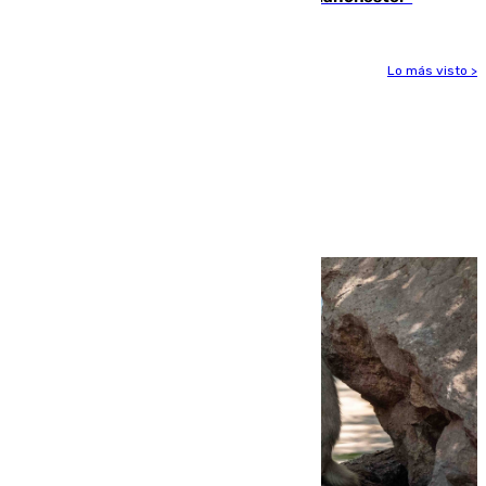
Lo más visto >
Más noticias
Ver más >