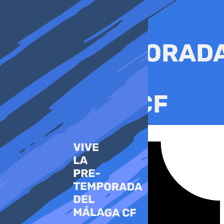
Ir
al
contenido
Tiktok