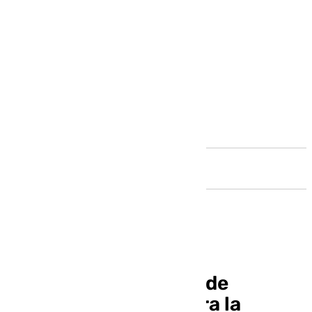
Andalucía
Adjudican proyectos de
tecnología digital para la