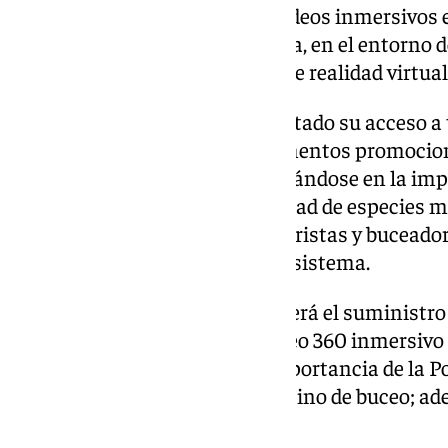
el suministro de una serie de videos inmersivos 
oceánica de la ciudad de Almería, en el entorno d
abastecimiento de unas gafas de realidad virtual
Los videos a suministrar, habilitado su acceso a 
municipal, actuarán como elementos promociona
entorno del Cabo de Gata, centrándose en la imp
Posidonia oceánica y la diversidad de especies m
entorno marino, alentando a turistas y buceadore
sumergirse para apreciar el ecosistema.
La solución ofrecida comprenderá el suministro 
píldora para promoción, un vídeo 360 inmersivo 
oceánica y un video sobre la importancia de la P
ecosistema marino y como destino de buceo; ade
grabación.