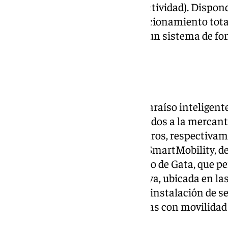
la calidad del agua (PH y conductividad). Dispo
alimentación solar para su funcionamiento to
igualmente suministrarse con un sistema de fon
fondo marino (cable y pesa).
APARCAMIENTO INTELIGENTE
Adscrito al proyecto ‘Almería, paraíso inteligent
también los contratos, adjudicados a la mercantil
importe de 17.908 y 17.920,10 euros, respectivam
e integración en la plataforma SmartMobility, d
en una zona estratégica del Cabo de Gata, que pe
aproximado de su principal playa, ubicada en la
Cabo de Gata, y de suministro e instalación de 
dedicados a plazas para personas con movilidad
de Gata y El Toyo.