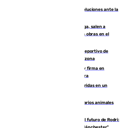
Más de 15.000 ceutíes claman por soluciones ante la
crisis migratoria
Los vecinos de Pedregalejo en Málaga, salen a
protestar en contra del resultado de las obras en el
paseo marítimo
Un incendio en un local del puerto deportivo de
Fuengirola genera una gran susto en la zona
Daniel Mérida derriba a Griekspoor y firma en
Montreal el mejor resultado de su carrera
Dos personas mueren y tres son heridas en un
accidente de tráfico en Utrera
Estudiarán el comportamiento de varios animales
durante el eclipse
Maresca evita pronunciarse sobre el futuro de Rodri:
"Por el momento, el viernes estará en Mánchester"