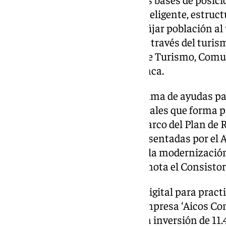
Destino de Turismo Activo e Inteligente, estructu
desestacionalizar la demanda, fijar población al 
turística de alto valor añadido a través del turis
concejal responsable del Área de Turismo, Comu
Ciudad, Joaquín Pérez de la Blanca.
Incluidas como parte del programa de ayudas par
modernización de entidades locales que forma pa
Turísticos Inteligentes, en el marco del Plan d
Resiliencia, las actuaciones presentadas por el
convocatoria están dirigidas «a la modernización
turístico», ha precisado en una nota el Consistor
Así, el desarrollo de un gemelo digital para pract
Cabo de Gata, adjudicado a la empresa ‘Aicos Con
un proyecto que cuenta con una inversión de 11.