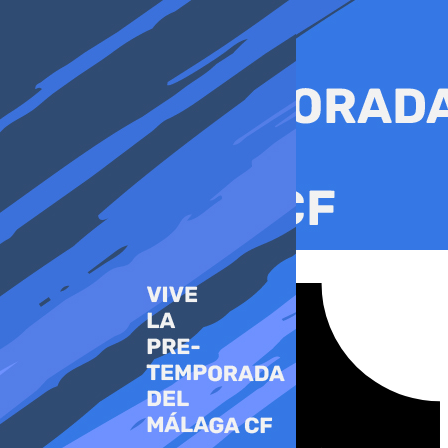
Ir
al
contenido
Tiktok