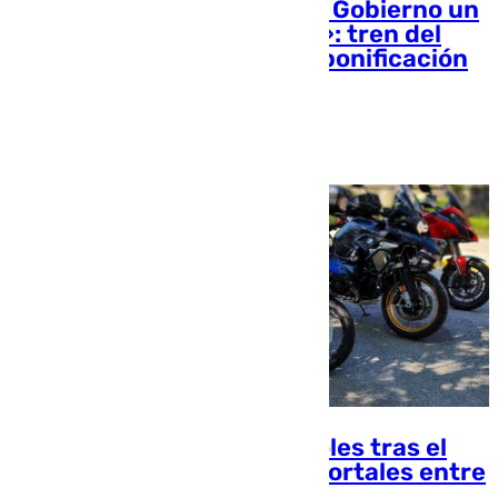
El PP de Málaga reclama al Gobierno un
«hat-trick de la movilidad»: tren del
litoral, mejoras en la A-7 y bonificación
de la AP-7
Laura Flores
La DGT refuerza los controles tras el
aumento de las víctimas mortales entre
los motoristas