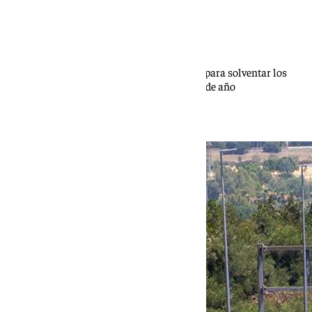
Jerez-Los Barrios
Ana Villalta
Obras en la autovía A381 -Jerez Los Barrios para solventar los
destrozos del tren de borrascas de primeros de año