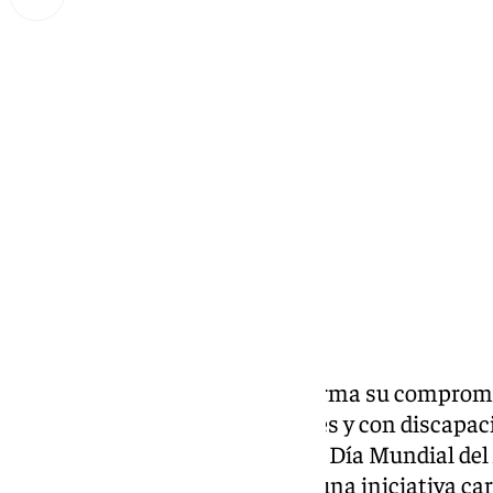
Miguel Alfonso
viernes, 13 septiembre 2024, 10:29
Compartir:
AFANAS El Puerto y Bahía
reafirma su compromi
cuidado de las personas mayores y con discapaci
Humanización. En el marco del Día Mundial del 
la campaña “Ponte en mi piel”, una iniciativa ca