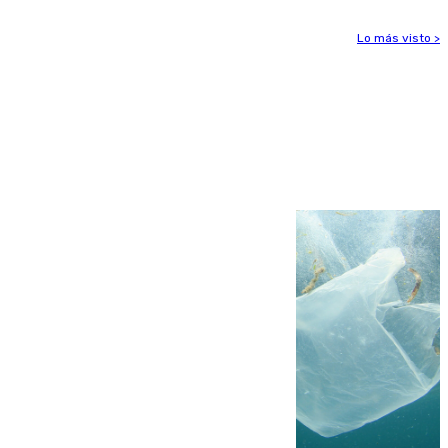
Lo más visto >
Más noticias
Ver más >