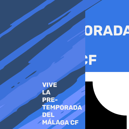
Ir
al
contenido
Tiktok