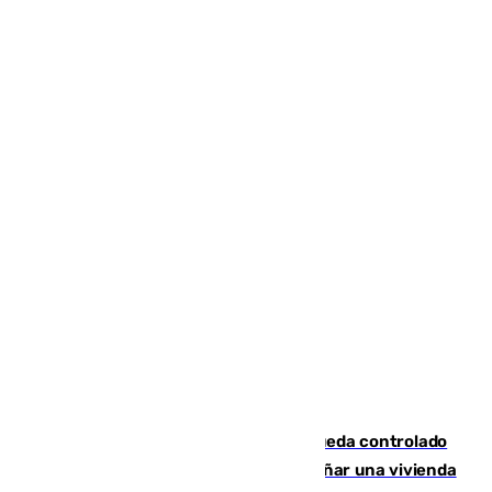
El incendio forestal de San Roque queda controlado
tras obligar a evacuar a 19 familias y dañar una vivienda