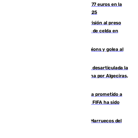
Los malagueños gastarán de media 77 euros en la
Feria de Málaga 2026, menos que en 2025
El Supremo ratifica los 17 años de prisión al preso
que mató estrangulado a su compañero de celda en
Morón
El Betis supera el examen de Champions y golea al
Arsenal en Dublín (1-3)
Golpe internacional al narcotráfico: desarticulada la
red que introdujo 21 toneladas de cocaína por Algeciras,
Málaga y Valencia
El Gobierno niega que Infantino haya prometido a
Marruecos la final del Mundial 2030: "La FIFA ha sido
tajante"
Podemos y Sumar piden expulsar a Marruecos del
Mundial de 2030 tras la crisis de Ceuta