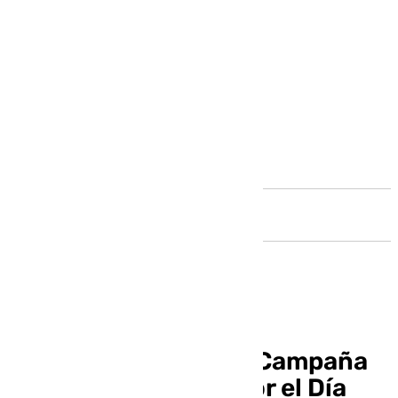
Andalucía
AFANAS presenta la Campaña
«Ponte en mi piel» por el Día