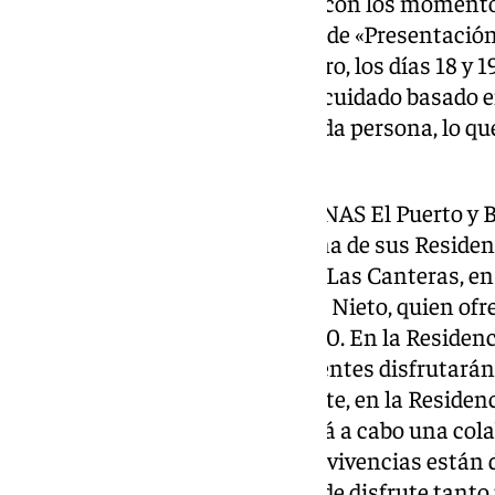
también fortalecer la conexión con los momentos
Además, se realizarán sesiones de «Presentación 
personas usuarias de cada centro, los días 18 y 
importancia de personalizar el cuidado basado e
experiencias individuales de cada persona, lo qu
en la persona.
El jueves 19 de septiembre, AFANAS El Puerto y B
convivencia familiar en cada una de sus Reside
En la Residencia de Mayores de Las Canteras, en 
con la actuación de Juan Carlos Nieto, quien of
con éxitos de los años 60, 70 y 80. En la Reside
de la Paz, en Chiclana, los asistentes disfrutará
Antonio de Chiclana. Por su parte, en la Residen
Puerto de Santa María, se llevará a cabo una cola
Fundación Carrefour. Estas convivencias están d
familiares y ofrecer un espacio de disfrute tant