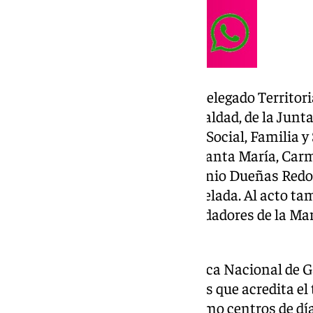
El acto estará presidido por el Delegado Territori
Social, Juventud, Familias e Igualdad, de la Junt
Adán
, la concejala de Bienestar Social, Familia y
Ayuntamiento de El Puerto de Santa María, Carm
AFANAS El Puerto y Bahía Antonio Dueñas Redond
asociación, Jesús Santiago Canelada. Al acto t
y Manuel Esteban Bernabé, fundadores de la Mar
HUMANIZACIÓN,
+ HUMANIZACIÓN es una Marca Nacional de Gar
Andaluza de Servicios Sanitarios que acredita e
sanitarios y sociosanitarios, como centros de dí