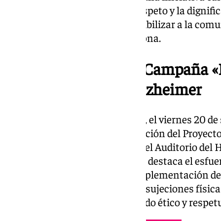
para fomentar la empatía, el respeto y la dignifi
con esta condición, y para sensibilizar a la com
un cuidado centrado en la persona.
AFANAS presenta la Campaña «P
el Día Mundial del Alzheimer
Como colofón de esta campaña, el viernes 20 de 
entrega de los sellos de certificación del Proyec
mayores, en un acto público en el Auditorio del H
medio día. Este reconocimiento destaca el esfuer
los centros de mayores en la implementación d
centrado en la persona, libre de sujeciones físic
evolución para ofrecer un cuidado ético y respet