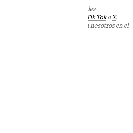
Más noticias de
101TV
en las redes
sociales:
Instagram
,
Facebook
,
Tik Tok
o
X
.
Puedes ponerte en contacto con nosotros en el
correo
informativos@101tv.es
Tags:
Últimas noticias