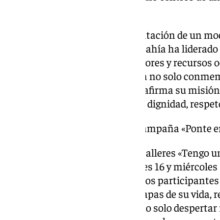
centros de discapacidad.
Desde su innovadora implementación de un model
químicas, AFANAS El Puerto y Bahía ha liderado 
cuidados en sus centros de mayores y recursos
«Ponte en mi piel», la asociación no solo conme
Alzheimer, sino que también reafirma su misión 
cada persona sea tratada con la dignidad, respe
Actividades Destacadas de la Campaña «Ponte en
La semana comenzará con los talleres «Tengo un
programados entre los días lunes 16 y miércoles
mañana. En estos encuentros, los participantes
con fotografías de diferentes etapas de su vida, 
familias. Esta actividad busca no solo despertar