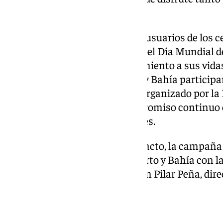
sus seres queridos.
El sábado 21 de septiembre, los usuarios de los 
almuerzo especial con motivo del Día Mundial d
ambiente festivo y de reconocimiento a sus vida
septiembre, AFANAS El Puerto y Bahía participa
de Eliminación de Sujeciones, organizado por la
Valladolid, reforzando su compromiso continuo co
atención a las personas mayores.
Para más información sobre el acto, la campaña «
compromiso de AFANAS El Puerto y Bahía con la
pueden ponerse en contacto con Pilar Peña, direc
teléfono 651568151.