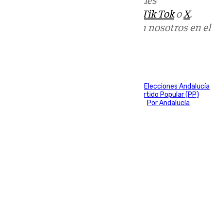
sociales:
Instagram
,
Facebook
,
Tik Tok
o
X
.
Puedes ponerte en contacto con nosotros en el
correo
informativos@101tv.es
Tags:
Adelante Andalucía
Alberto Núñez Feijóo
Elecciones Andalucía
Juanma Moreno
María Jesús Montero
Partido Popular (PP)
Partido Socialista (PSOE)
Pedro Sánchez
Por Andalucía
Santiago Abascal
Vox
Últimas noticias