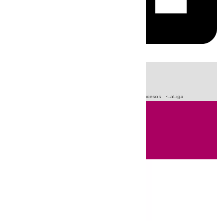
HOY
|
Fútbol
Primera División
Crisis Migratoria en Ceuta
Sucesos
LaLiga
Andalucía