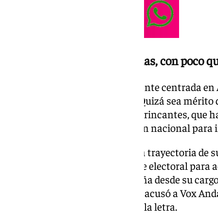
Una campaña sin estridencias, con poco q
Es una contienda política bastante centrada en 
en esta época de polarización. Quizá sea mérito
repetido sin cesar, o de sus contrincantes, que 
estrategia era obviar la situación nacional para ir
Aun así, el propio Moreno usó la trayectoria de
Madrid durante el primer debate electoral para a
singular que prometió a Cataluña desde su cargo
Ministra de Hacienda. Además, acusó a Vox Andal
marcada desde Madrid al pie de la letra.