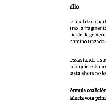
La apuesta arriesgada de Maíllo
Maíllo es en sí mismo el líder nacional de su par
espacio, que sigue descabezado tras la fragmenta
En campaña reivindica una izquierda de gobiern
con los socialistas, siguiendo el camino trazado
y después con Yolanda Díaz.
Ambas experiencias acabaron desgastando a sus 
a Maíllo en una apuesta arriesgada: quiere dem
funcionar en Andalucía donde hasta ahora no lo
Maíllo quiere demostrar que la fórmula coalici
hasta ahora no lo ha hecho Andalucía vota prim