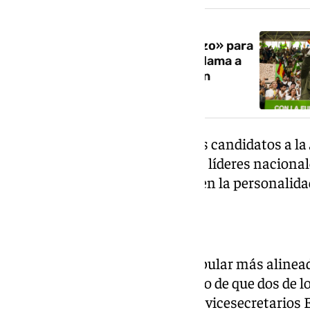
NOTICIA RELACIONADA
Moreno pide «un último esfuerzo» para
ganar «ampliamente» y Feijóo llama a
una «mayoría de estabilidad» en
Andalucía
Sin embargo, si uno se fija en los candidatos a l
de ellos son el vivo reflejo de sus líderes nacio
formas o en el carácter, pero sí en la personalida
El espejo de Feijóo
Juanma Moreno es el barón popular más alineado
Feijóo, como demuestra el hecho de que dos de 
procedan de su núcleo duro: los vicesecretarios 