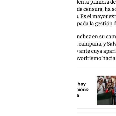
María Jesús Montero, vicepresidenta primera de
su núcleo duro desde la moción de censura, ha so
Redondo, Ábalos, Cerdán o Calvo. Es el mayor e
Andalucía y defiende a capa y espada la gestión d
Cuanta más presencia tenga Sánchez en su camp
Zapatero, con presencia ya en la campaña, y Salv
Despeñaperros para arroparla, y ante cuya apar
gestión frente a las críticas de favoritismo haci
NOTICIA RELACIONADA
Sánchez y Montero creen que «hay
partido» y llaman a la «movilización»
para las elecciones en Andalucía