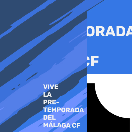
Ir
al
contenido
Tiktok