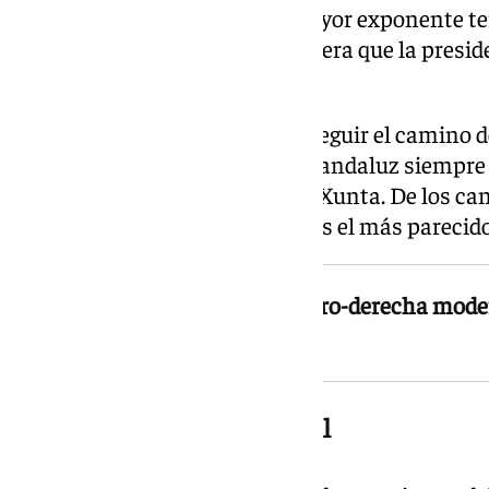
Moreno es, junto a Ayuso, el mayor exponente te
su opuesto más claro: no se espera que la presi
Andalucía durante la campaña.
Podría decirse que Feijóo debe seguir el camino 
Moncloa, aunque el presidente andaluz siempre s
sus catorce años al frente de la Xunta. De los ca
en los últimos meses, Moreno es el más parecido 
Moreno afina el modelo de centro-derecha moder
en Madrid
El sanchismo en tierra hostil