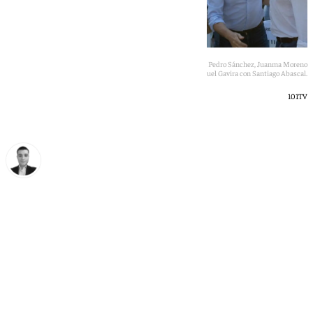
De izquierda a derecha, imágenes de María Jesús Montero con Pedro Sánchez, Juanma Moreno
con Alberto Núñez Feijóo y Manuel Gavira con Santiago Abascal.
101TV
Pablo Rodríguez
domingo, 10 mayo 2026, 23:06
Compartir: