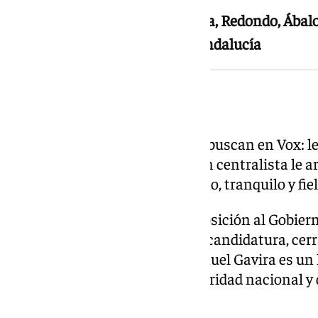
Montero ha sobrevivido a Lastra, Redondo, Ábalo
exponente del sanchismo en Andalucía
La paciencia de Gavira
Gavira es el fiel reflejo de lo que buscan en Vox: le
fisuras. Ya en 2022 una decisión centralista le a
de Macarena Olona, y el gaditano, tranquilo y fi
Lleva cuatro años haciendo oposición al Gobier
duro y se le ha premiado con la candidatura, cer
paracaidistas de la capital. Manuel Gavira es un 
primer debate lo demostró: prioridad nacional y 
dirección.