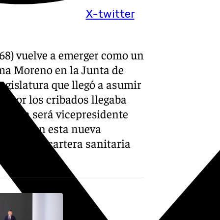
X-twitter
1968) vuelve a emerger como un
ma Moreno en la Junta de
legislatura que llegó a asumir
z por los cribados llegaba
 Ahora será vicepresidente
vira, y en esta nueva
cias y la cartera sanitaria