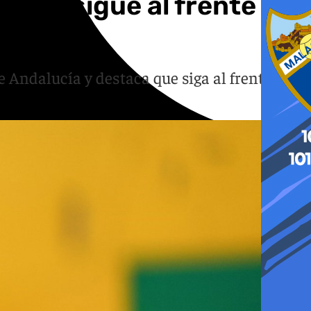
ro y sigue al frente de
Andalucía y destaca que siga al frente de