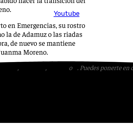
eno.
Youtube
to en Emergencias, su rostro
o la de Adamuz o las riadas
ora, de nuevo se mantiene
e Juanma Moreno.
tagram
,
Facebook
,
Tik Tok
o
X
. Puedes ponerte en 