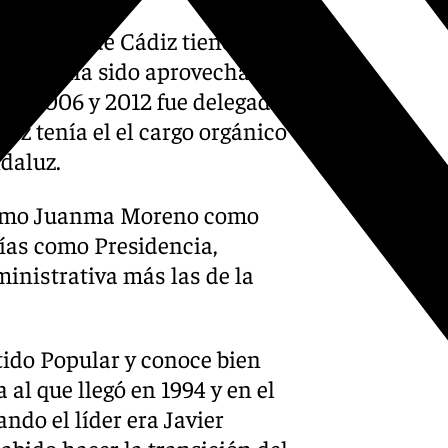
iversidad de Cádiz tiene una
cia que ha sido aprovechada
tre 2006 y 2012 fue delegado
ez tenía el el cargo orgánico
ndaluz.
 como Juanma Moreno como
ías como Presidencia,
ministrativa más las de la
rtido Popular y conoce bien
al que llegó en 1994 y en el
ndo el líder era Javier
sabido hacer la transición del