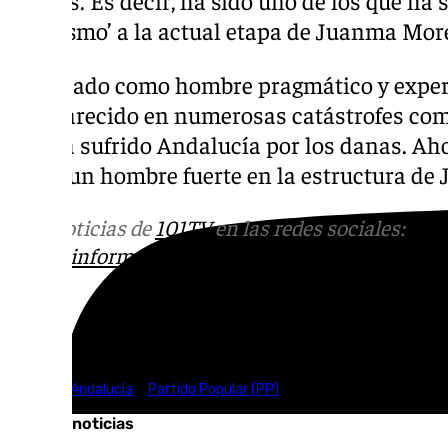
‘arenismo’ a la actual etapa de Juanma Mor
Calificado como hombre pragmático y exper
ha aparecido en numerosas catástrofes com
que ha sufrido Andalucía por los danas. Ah
como un hombre fuerte en la estructura d
Más noticias de
101TV
en las redes sociales:
Ins
correo
informativos@101tv.es
Tags:
Junta de Andalucía
Partido Popular (PP)
Últimas noticias