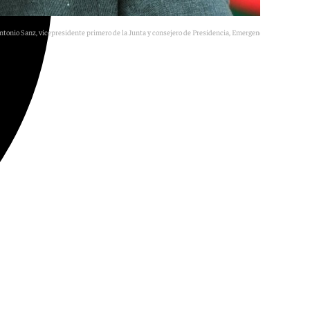
ntonio Sanz, vicepresidente primero de la Junta y consejero de Presidencia, Emergencias y Sanidad
E. P.