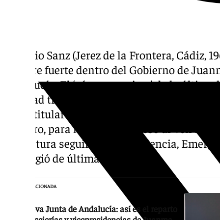
Antonio Sanz (Jerez de la Frontera, Cádiz, 
hombre fuerte dentro del Gobierno de Juan
Andalucía. El ‘súperconsejero’ de la última 
Sanidad tras la dimisión de Roció Hernánde
como titular de Presidencia y Emergencias.
primero, para hacer contrapeso al Vox de Ga
legislatura seguirá con Presidencia, Emergen
que cogió de última hora.
NOTICIA RELACIONADA
La nueva Junta de Andalucía: así es el reparto
de consejerías y vicepresidencias de Juanma