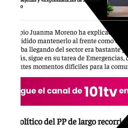
Moreno
El propio Juanma Moreno ha explicado dur
ha decidido mantenerlo al frente como cons
le estaba llegando del sector era bastante po
Además, sigue en su tarea de Emergencias,
diferentes momentos difíciles para la com
Un político del PP de largo recorri