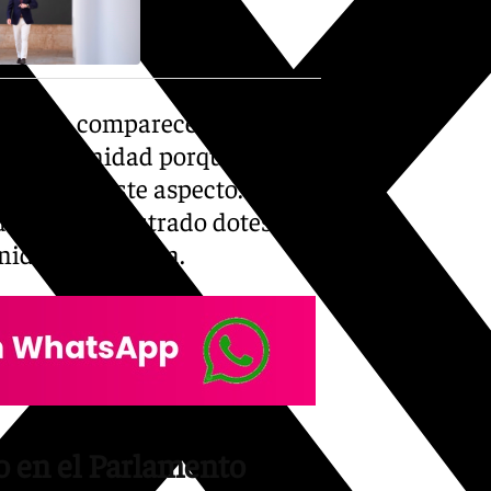
ante la comparecencia que
ejero Sanidad porque lo que
sitivo en este aspecto.
 donde ha mostrado dotes en
unidad autónoma.
do en el Parlamento