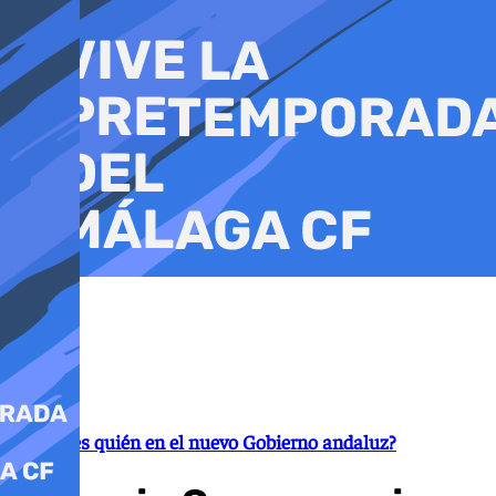
Ir
al
contenido
¿Quién es quién en el nuevo Gobierno andaluz?