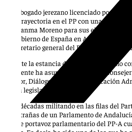
Este abogado jerezano licenciado por la Un
larga trayectoria en el PP con una experien
por Juanma Moreno para sus ejecutivos. En
del Gobierno de España en Andalucía y a la v
de secretario general del Partido Popular a
Durante la estancia del PP en San Telmo
presidente ha asumido numerosas consejer
Interior, Diálogo Social y Simplificación Ad
última legislatura.
Lleva décadas militando en las filas del Pa
las entrañas de un Parlamento de Andalucía 
que fue portavoz parlamentario del PP-A cua
Arenas. Es decir, ha sido uno de los que ha 