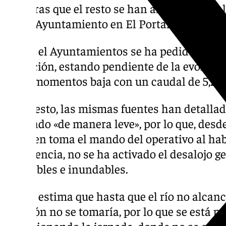
mientras que el resto se han alojado en el a
por el Ayuntamiento en El Portal.
Desde el Ayuntamientos se ha pedido extrem
población, estando pendiente de la evolució
estos momentos baja con un caudal de 5,20
Sobre esto, las mismas fuentes han detallad
subiendo «de manera leve», por lo que, desd
es quien toma el mando del operativo al hab
emergencia, no se ha activado el desalojo g
habitables e inundables.
Así, se estima que hasta que el río no alcanc
decisión no se tomaría, por lo que se está 
evolucionando la jornada, donde no se esper