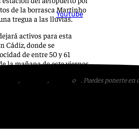
ctos de la borrasca Martinho
Youtube
na tregua a las lluvias.
ejará activos para esta
en Cádiz, donde se
ocidad de entre 50 y 61
 de la mañana de este viernes.
tagram
,
Facebook
,
Tik Tok
o
X
. Puedes ponerte en 