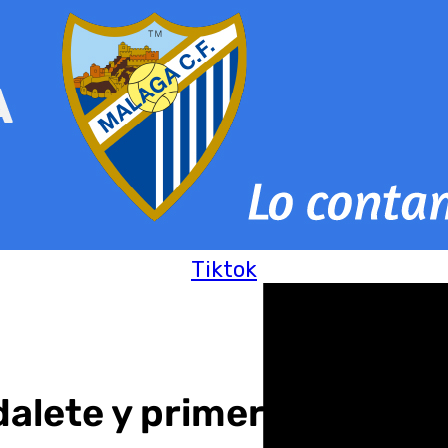
Tiktok
dalete y primeros desalo