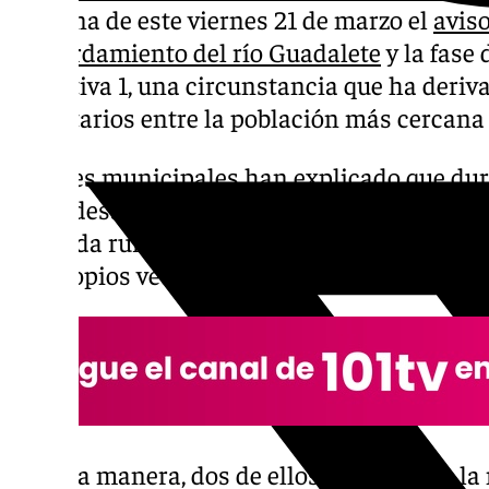
mañana de este viernes 21 de marzo el
avis
desbordamiento del río Guadalete
y la fase
operativa 1, una circunstancia que ha deriv
voluntarios entre la población más cercana 
Fuentes municipales han explicado que du
se ha desalojado a siete personas, cuatro adu
barriada rural de Las Pachecas, una evacuac
los propios vecinos.
De esta manera, dos de ellos han pasado la 