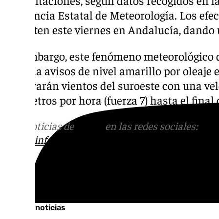
la Agencia Estatal de Meteorología. Los efe
persisten este viernes en Andalucía, dando u
Sin embargo, este fenómeno meteorológico d
jornada avisos de nivel amarillo por oleaje 
registrarán vientos del suroeste con una vel
kilómetros por hora (fuerza 7) hasta el final
Más noticias de
101TV
en las redes sociales:
Ins
correo
informativos@101tv.es
Tags:
Últimas noticias