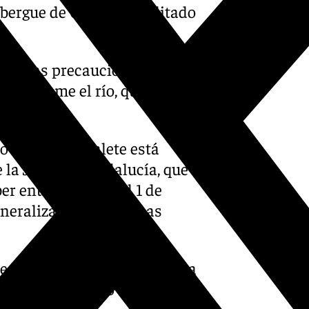
lbergue de Cáritas habilitado
ar las precauciones a la
n que tome el río, que en
 metros.
o que el Guadalete está
e la Junta de Andalucía, que
er entrado en nivel 1 de
eneralizado de las zonas
e la cota de 5,40 metros, esta
pendiente de cómo vaya
an lluvias.