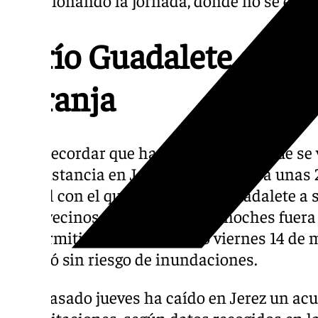
El río Guadalete entra
naranja
Cabe recordar que hace una semana que se 
circunstancia en Jerez, desalojando a unas 
caudal con el que bajaba el río Guadalete a 
unos vecinos que pasaron dos noches fuera d
les permitió volver el pasado viernes 14 de m
río bajó sin riesgo de inundaciones.
Este pasado jueves ha caído en Jerez un acu
precipitaciones, según datos recogidos en l