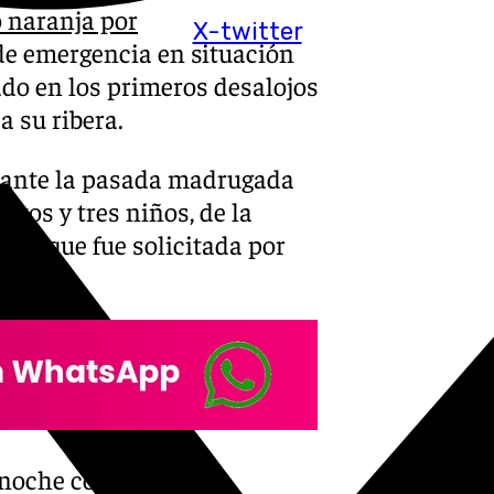
o naranja por
X-twitter
 de emergencia en situación
ado en los primeros desalojos
a su ribera.
rante la pasada madrugada
ltos y tres niños, de la
ión que fue solicitada por
noche con familiares,