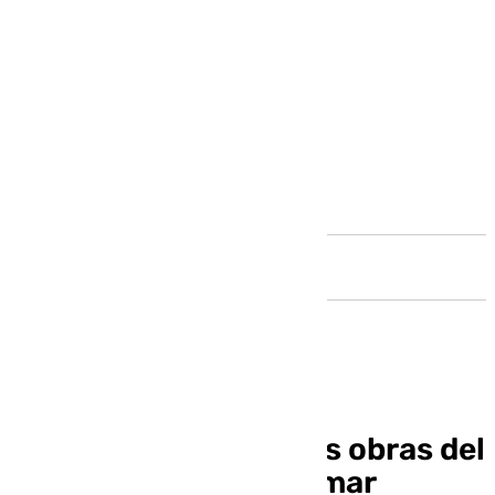
Andalucía
Castillo señala que las obras del
CEIP Bahía de Almerimar