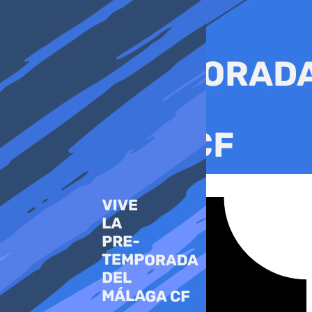
Ir
al
contenido
Tiktok