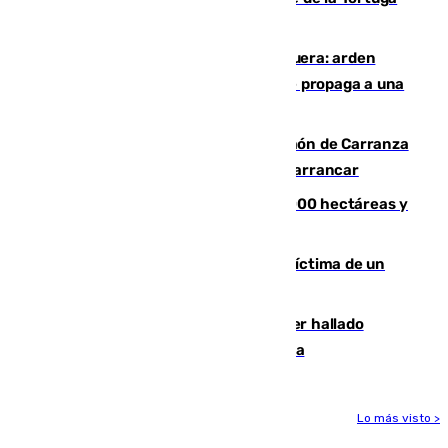
de Málaga
Incendio en un vertedero de Antequera: arden
chatarra, muebles y palets y el fuego se propaga a una
zona de monte
Las Palmas conquista el Trofeo Ramón de Carranza
y somete a un Cádiz que no termina de arrancar
El incendio de Niebla alcanza las 8.000 hectáreas y
mantiene desalojadas a 474 personas
El tenista checho Lehecka, nueva víctima de un
Rafa Jódar que está siendo imparable
Muere un hombre de 58 años tras ser hallado
inconsciente en una piscina en Cómpeta
Lo más visto >