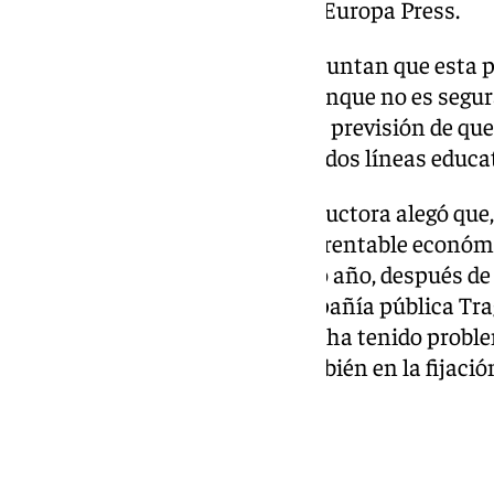
trasladan fuentes de la
Junta
a Europa Press.
Desde la Consejería también apuntan que esta pr
trabajos se espera definitiva, aunque no es segur
inició a comienzos de 2022, con previsión de que
expectativa de que contara con dos líneas educat
Sin embargo, la empresa constructora alegó que,
precio de los materiales, no era rentable econó
reanudaron a finales del pasado año, después de 
ejecución de las obras a la compañía pública Tr
han aclarado que esta empresa ha tenido proble
personal, lo ha repercutido también en la fijació
finalización del centro.