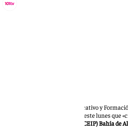
Miguel Alfonso
miércoles, 4 septiembre 2024, 12:02
Compartir:
La consejera de Desarrollo Educativo y Formació
Carmen Castillo, ha trasladado este lunes que «c
Educación Infantil y Primaria (CEIP) Bahía de 