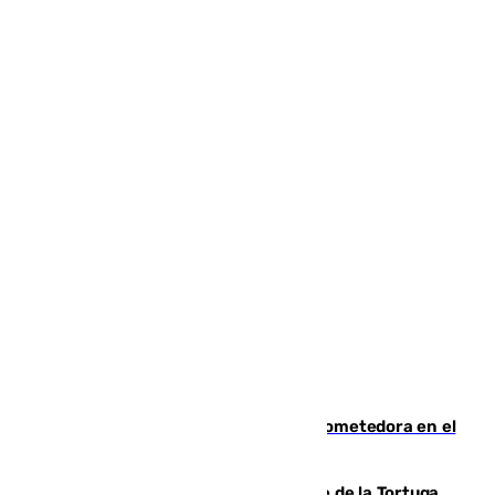
El año 2007, una generación muy prometedora en el
mundo del fútbol
Incendio forestal en el paraje Monte de la Tortuga