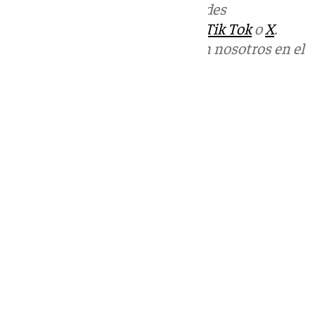
Más noticias de
101TV
en las redes
sociales:
Instagram
,
Facebook
,
Tik Tok
o
X
.
Puedes ponerte en contacto con nosotros en el
correo
informativos@101tv.es
Tags:
Últimas noticias