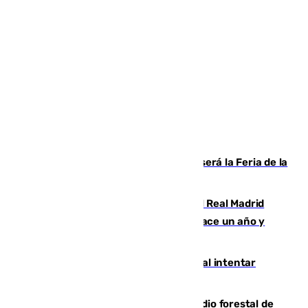
Talleres, escape room y música: así será la Feria de la
Juventud Cofrade de Málaga
El fichaje más caro de la historia del Real Madrid
costaba 105 millones de euros menos hace un año y
jugaba en Leganés
Ceuta suma 82 fallecidos en el mar al intentar
cruzar la frontera española
Huelva eleva a emergencia el incendio forestal de