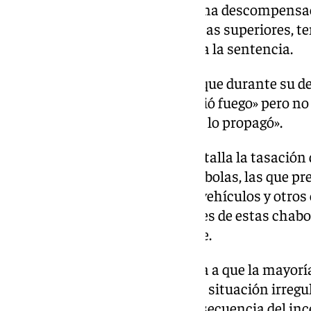
momento, la existencia de alguna descompensac
afectara a las funciones psíquicas superiores, te
raciocinio conservados», apunta la sentencia.
Asimismo, la sentencia recoge que durante su de
que «quiso suicidarse y le prendió fuego» pero no 
alrededor de la suya, y «el viento lo propagó».
En este sentido, la sentencia detalla la tasación
el incendio de cinco de esas chabolas, las que p
calcinado figura ropa, móviles, vehículos y otros
documentación de los ocupantes de estas chabol
encontraba tasado previamente.
Al respecto, la sentencia apunta a que la mayorí
extranjeras, muchas de ellas en situación irregul
quedaron destruidas como consecuencia del inc