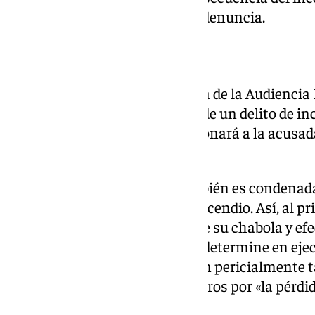
procesada», no han formulado denuncia.
Diez años de prisión
Por todo ello, la Sección Primera de la Audiencia
acusada, en concepto de autor de un delito de inc
un día de prisión, a la que se abonará a la acusa
libertad sufrida por esta causa.
No obstante, la procesada también es condenad
cuatro de los afectados por el incendio. Así, al 
1.882,04 euros por «la pérdida de su chabola y efe
así como en la cantidad que se determine en eje
efectos dañados que no constan pericialmente t
abonarle la cantidad 1.173,04 euros por «la pérdid
interior de la misma».