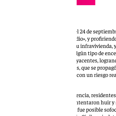
El incendio
Entre las 22,00 y 23,00 horas del 24 de septiembr
intención de provocar un incendio», y profiriend
fuego a la chabola» se dirigió a su infravivienda, 
sumamente inflamable, y con algún tipo de ence
misma, que se extendió a las adyacentes, logran
poblado de grandes dimensiones, que se propag
multitud de viviendas, todo ello con un riesgo real
de las personas».
Además, según prosigue la sentencia, residentes
sorprendidos por el incendio, «intentaron huir y
chabolas en llamas», ya que «no fue posible sofoc