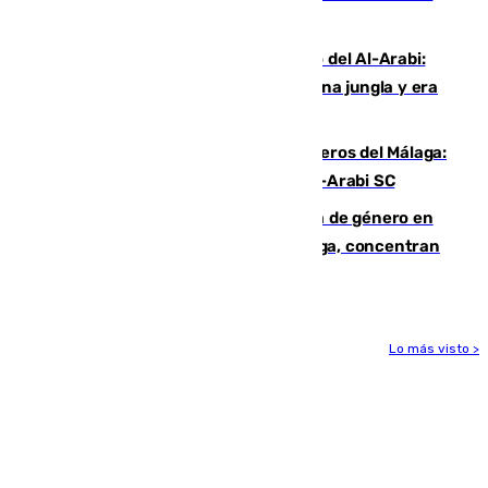
Niebla
Juanfran Funes, sobre el duro juego del Al-Arabi:
“Por momentos nos hemos metido en una jungla y era
hasta peligroso”
Ya se han estrenado los tres delanteros del Málaga:
Eneko Jauregui, bigoleador contra el Al-Arabi SC
35 mujeres asesinadas por violencia de género en
España en este 2026: Andalucía y Málaga, concentran
el foco de la tragedia
Lo más visto >
Más noticias
Ver más >