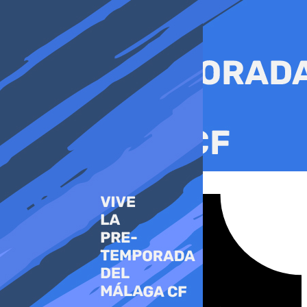
Ir
al
contenido
Tiktok