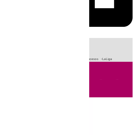
HOY
|
Fútbol
Primera División
Crisis Migratoria en Ceuta
Sucesos
LaLiga
Andalucía