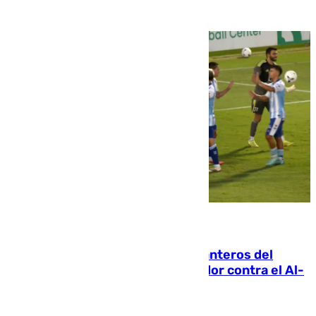
06.08.2026
Ya se han estrenado los tres delanteros del
Málaga: Eneko Jauregui, bigoleador contra el Al-
Arabi SC