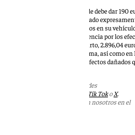
Por otro lado, al tercer afectado le debe dar 190 e
pertenencias habiendo renunciado expresamente
corresponder por los desperfectos en su vehículo
determine en ejecución de sentencia por los ef
pericialmente tasados»; y al cuarto, 2.896,04 eur
y efectos en el interior de la misma, así como en
ejecución de sentencia por los efectos dañados
tasados».
Más noticias de
101TV
en las redes
sociales:
Instagram
,
Facebook
,
Tik Tok
o
X
.
Puedes ponerte en contacto con nosotros en el
correo
informativos@101tv.es
Tags: