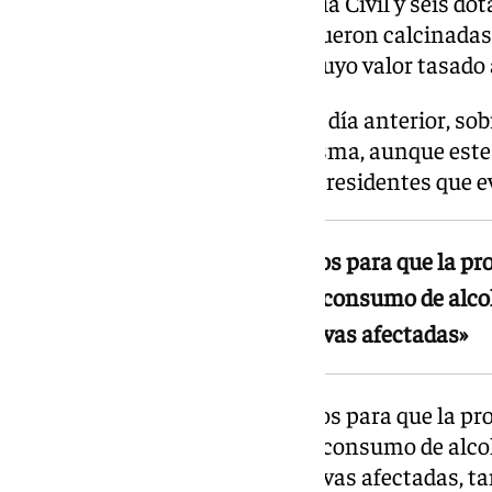
afectados». Agentes de la Guardia Civil y seis d
apagarlo, aunque 80 chabolas fueron calcinadas 
provocado por la procesada y «cuyo valor tasado 
Asimismo, el texto incide que el día anterior, so
«también prendió fuego a la misma, aunque este
y sofocado rápidamente por los residentes que e
«No constan elementos objetivos para que la pr
hechos, como consecuencia de consumo de alcoho
facultades intelectuales o volitivas afectadas»
«No constan elementos objetivos para que la pr
hechos, como consecuencia de consumo de alcoho
facultades intelectuales o volitivas afectadas, 