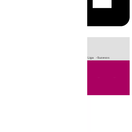
HOY
|
Fútbol
Primera División
Crisis Migratoria en Ceuta
LaLiga
Sucesos
Andalucía