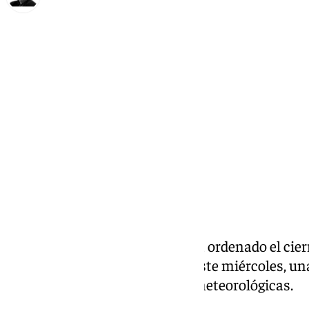
Francisco Marmolejo
miércoles, 29 octubre 2025, 11:06
Compartir:
El
Ayuntamiento de Córdoba
ha ordenado el cier
parques públicos de la ciudad este miércoles, u
ante las adversas previsiones meteorológicas.