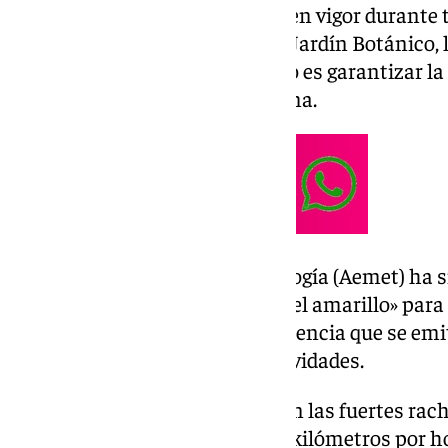
La decisión, que se mantendrá en vigor durante t
recintos cerrados como el Real Jardín Botánico, l
Zoológico municipal. El objetivo es garantizar l
ante el temporal que se aproxima.
La Agencia Estatal de Meteorología (Aemet) ha si
avisos. Se ha establecido el «nivel amarillo» para 
Campiña cordobesa, una advertencia que se emit
meteorológico para ciertas actividades.
El principal factor de peligro son las fuertes rac
Aemet podrían alcanzar los 80 kilómetros por ho