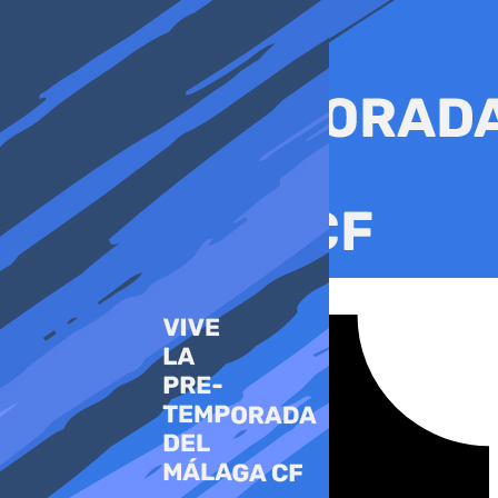
Ir
al
contenido
Tiktok