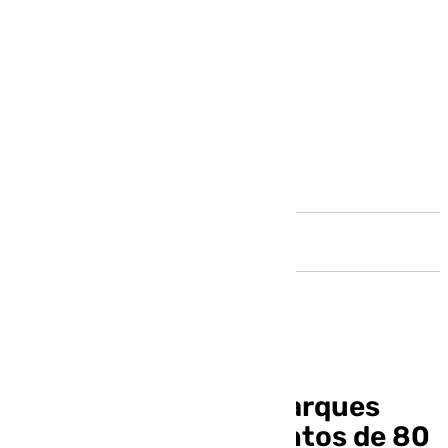
Andalucía
Córdoba cierra sus parques
ante la alerta por vientos de 80