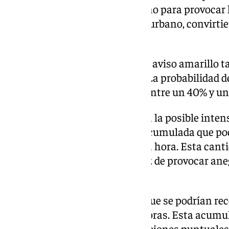
lo suficientemente intensa como para provocar l
otros elementos del mobiliario urbano, convirti
lugares peligrosos.
Pero el viento no llegará solo. El aviso amarillo 
de lluvias y tormentas fuertes. La probabilidad d
produzcan es alta, situándose entre un 40% y un 7
La previsión de la Aemet detalla la posible intens
advierte de una precipitación acumulada que podr
metro cuadrado en tan solo una hora. Esta canti
intensidad torrencial y es capaz de provocar an
bajos.
Además, el pronóstico estima que se podrían rec
cuadrado en un periodo de 12 horas. Esta acumu
incrementa el riesgo de inundaciones puntuales 