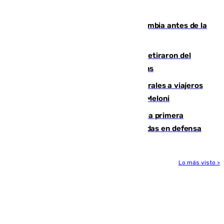
que no sea nada”
Felipe VI refuerza los lazos con Colombia antes de la
llegada del nuevo presidente
Fernando Calero y Carlos Dotor se retiraron del
encuentro contra el Ceuta con molestias
España restablece controles temporales a viajeros
procedentes de Italia como repuesta a Meloni
El Málaga cae ante el Ceuta y suma la primera
derrota de la pretemporada dejando dudas en defensa
Lo más visto >
Más noticias
Ver más >