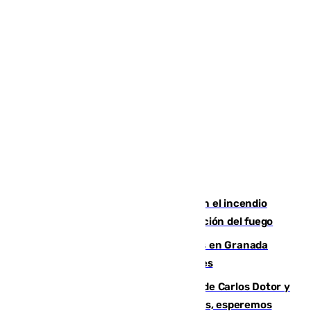
Activado el nivel 2 de emergencia en el incendio
forestal de Niebla por la compleja evolución del fuego
Controlado un incendio de rastrojos en Granada
junto a la autovía y al Callejón de Nogales
Juanfran Funes, sobre las lesiones de Carlos Dotor y
Fernando Calero: “Estamos preocupados, esperemos