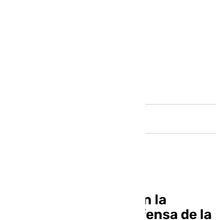
Andalucía
CSIF no participará en la
manifestación en defensa de la