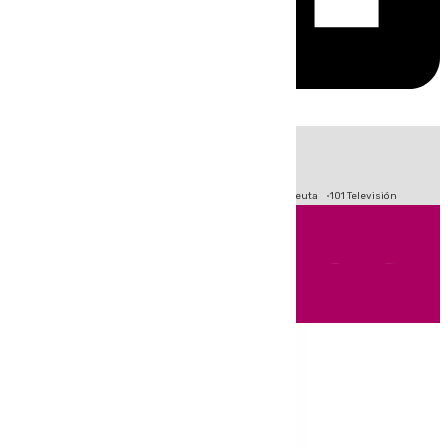
HOY
|
Fútbol
Primera División
LaLiga
Crisis Migratoria en Ceuta
101 Televisión
Andalucía