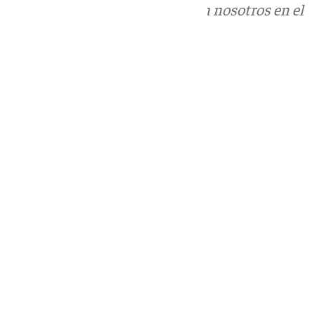
Puedes ponerte en contacto con nosotros en el
correo
informativos@101tv.es
Tags:
Últimas noticias