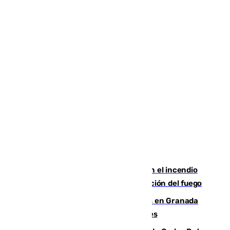
Activado el nivel 2 de emergencia en el incendio
forestal de Niebla por la compleja evolución del fuego
Controlado un incendio de rastrojos en Granada
junto a la autovía y al Callejón de Nogales