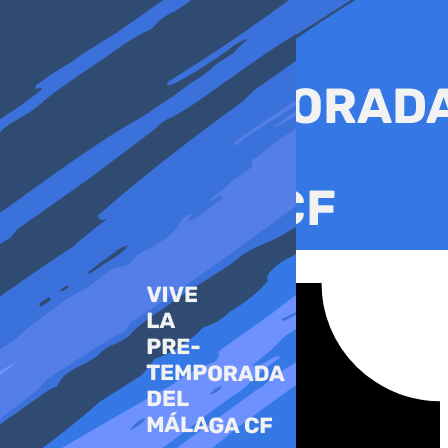
Ir
al
contenido
Tiktok