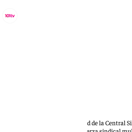
Miguel Alfonso
miércoles, 5 noviembre 2025, 19:17
Compartir:
El sector autonómico de Sanidad de la Central S
Funcionarios (CSIF), primera fuerza sindical mul