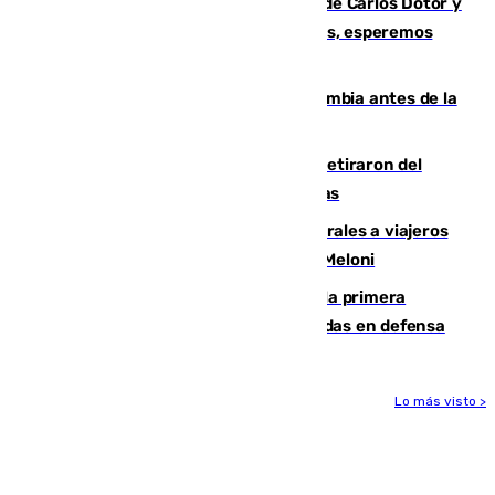
Juanfran Funes, sobre las lesiones de Carlos Dotor y
Fernando Calero: “Estamos preocupados, esperemos
que no sea nada”
Felipe VI refuerza los lazos con Colombia antes de la
llegada del nuevo presidente
Fernando Calero y Carlos Dotor se retiraron del
encuentro contra el Ceuta con molestias
España restablece controles temporales a viajeros
procedentes de Italia como repuesta a Meloni
El Málaga cae ante el Ceuta y suma la primera
derrota de la pretemporada dejando dudas en defensa
Lo más visto >
Más noticias