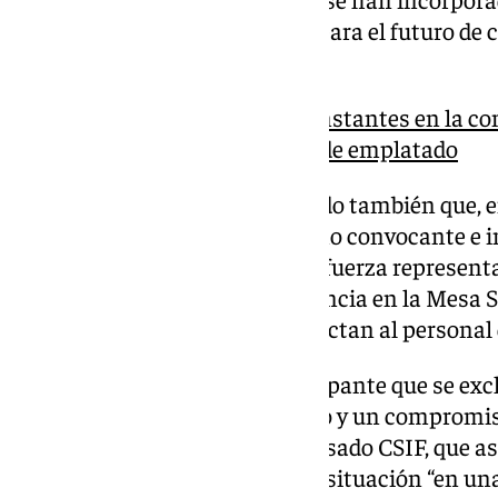
sindicato considera “cruciales para el futuro de 
sanitarios”.
CSIF denuncia retrasos constantes en la com
por averías en la máquina de emplatado
La central sindical ha lamentado también que, e
se le haya impedido ejercer como convocante e in
manifestación, pese a ser “una fuerza represent
afiliados y una destacada presencia en la Mesa S
los foros de negociación que afectan al personal 
“Resulta sorprendente y preocupante que se exc
marcado carácter reivindicativo y un compromis
del sistema sanitario”, ha expresado CSIF, que a
último momento reconducir la situación “en una