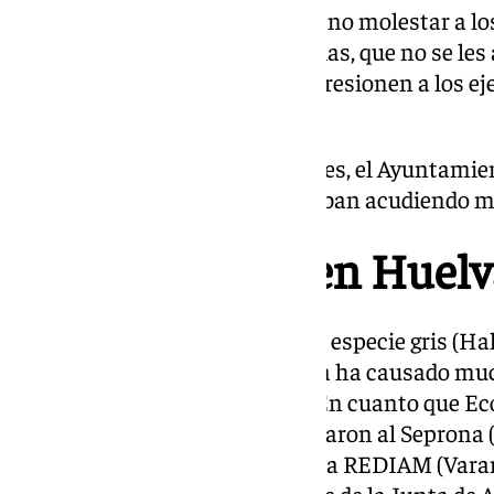
Los conservacionistas instan a no molestar a l
avistados en estas circunstancias, que no se les
ellos. Además piden que no se presionen a los 
la costa gaditana.
Ante tal viralidad de las imágenes, el Ayuntamien
el puerto pesquero, porque estaban acudiendo m
Avistamientos en Huelv
Esta visita de las dos focas de la especie gris (H
pesquero de Conil de la Frontera ha causado mu
llamativo del acontecimiento. En cuanto que Ec
constancia de este hechos llamaron al Seprona (S
Naturaleza de la guardia civil) y a REDIAM (Var