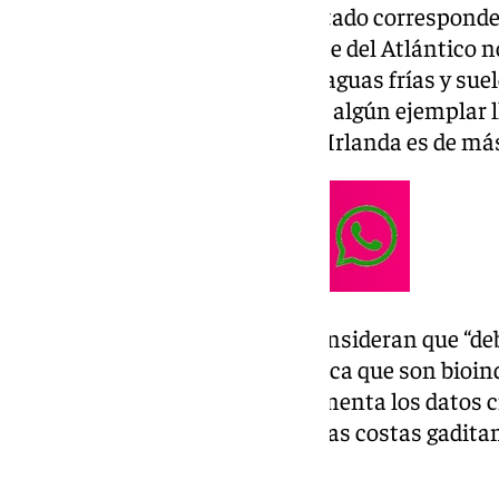
Los ejemplares que se han avistado corresponde
(Halichoerus grypus) procedente del Atlántico n
comportamiento, prefieren las aguas frías y suele
termorregularse. No es raro que algún ejemplar ll
península. Solo la población de Irlanda es de má
Desde Ecologistas en Acción consideran que “deb
ciudadanía”. “Su hallazgo significa que son bioin
nuestras aguas, al igual que aumenta los datos ci
biodiversidad marina en nuestras costas gaditana