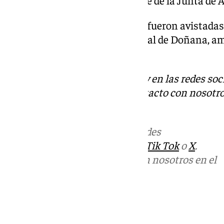
costa de Andalucía) dependiente de la Junta de 
Anteriormente, estas dos focas fueron avistadas
en las playas del Parque Nacional de Doñana, am
hace tan solo unos días.
Descubre más noticias de 101Tv en las redes soc
Tok
o
X
. Puedes ponerte en contacto con nosotro
informativos@101tv.es
Más noticias de
101TV
en las redes
sociales:
Instagram
,
Facebook
,
Tik Tok
o
X
.
Puedes ponerte en contacto con nosotros en el
correo
informativos@101tv.es
Tags:
Últimas noticias