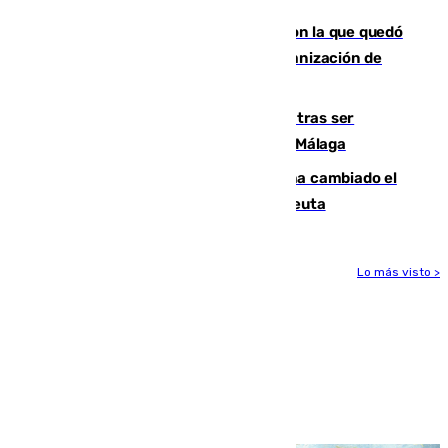
Agrede sexualmente a una mujer con la que quedó
por Instagram: dos años prisión e indemnización de
9.000 euros
Un turista de 17 años, hospitalizado tras ser
atropellado a propósito en el Centro de Málaga
De bocadillos a lentejas y pollo: así ha cambiado el
menú de los militares desplegados en Ceuta
Lo más visto >
Más noticias
Ver más >