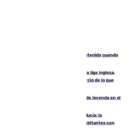
Mata a su expareja en Murcia y es detenido cuando
huía hacia Granada
El Boreham Wood, equipo de la quinta liga inglesa,
rechaza una oferta equivalente a un tercio de lo que
vale el club por un jugador
La familia Hernangómez: un legado de leyenda en el
mundo del baloncesto
Nuevo récord de población en Andalucía: la
comunidad supera los 8,7 millones de habitantes con
una alta tasa de extranjeros