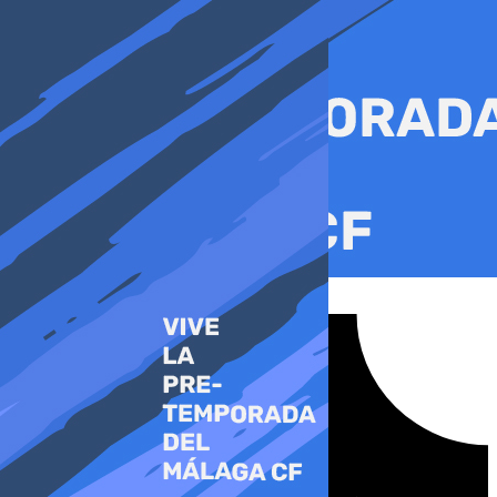
Ir
al
contenido
Tiktok