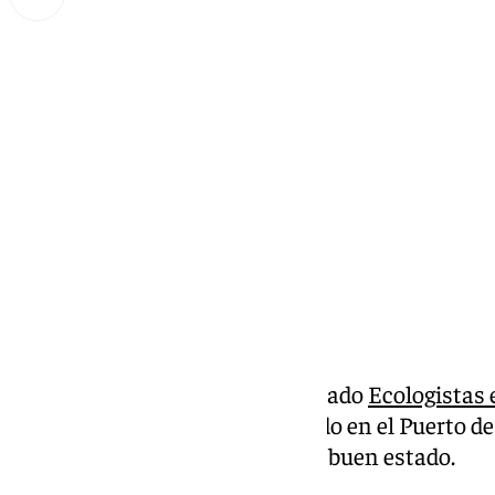
Lynx Devs
lunes, 17 febrero 2025, 10:31
Compartir:
Dos focas grises, según ha indicado
Ecologistas 
sus redes sociales, han aparecido en el Puerto de 
provincia de Cádiz
, en aparente buen estado.