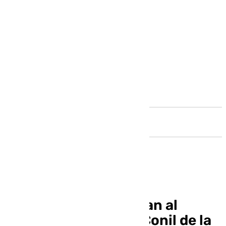
Andalucía
Dos focas grises llegan al
puerto pesquero de Conil de la