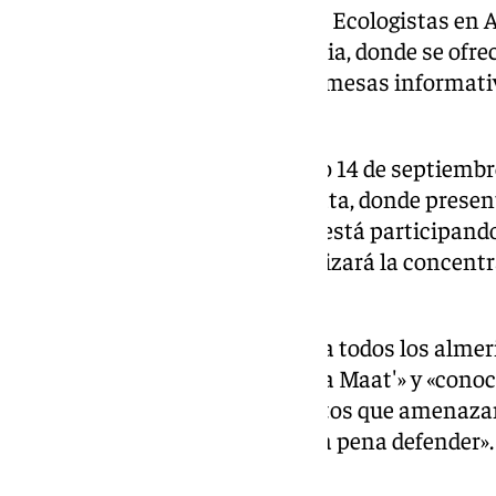
concentración lúdico-festiva de Ecologistas en 
conservacionistas de la provincia, donde se ofrec
cuentacuentos, exposiciones y mesas informati
abiertas en Almería.
Para cerrar la semana, el sábado 14 de septiembre
la reserva marina de Cabo de Gata, donde present
conservación marina en el que está participando
Playa de los Genoveses y se realizará la concent
‘Genoveses Sin Hotel’.
En este contexto, han invitado a todos los almer
Semana Ecologista con el ‘Diosa Maat'» y «cono
medioambientales y los proyectos que amenazan
provincia de Almería, que vale la pena defender».