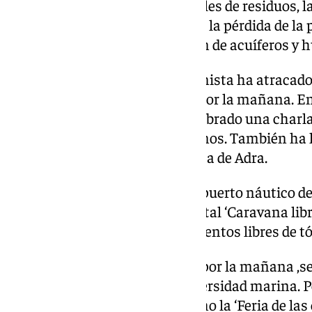
agroindustria, los vertidos ilegales de residuos,
fotovoltaicas y el déficit hídrico, la pérdida de la
biodiversidad, la contaminación de acuíferos y 
El velero del grupo conservacionista ha atracado
permanecer hasta este jueves por la mañana. En
Árbol de las Piruletas, se ha celebrado una char
marina, y parques eólicos marinos. También ha 
Blancazul de Promar por la costa de Adra.
El jueves por la tarde llegará al puerto náutico 
en la vela del velero el documental ‘Caravana libr
alternativas para producir alimentos libres de tó
Este viernes, 13 de septiembre, por la mañana ,se
de
Almería
dedicada a la Biodiversidad marina. Po
23,00 horas en el Paseo Marítimo la ‘Feria de las