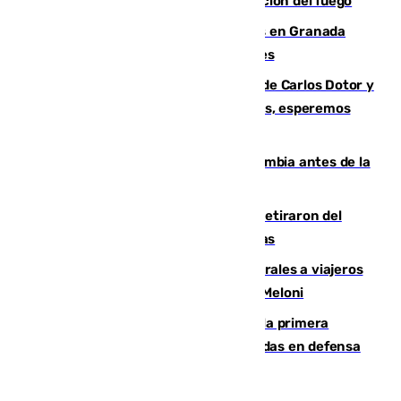
forestal de Niebla por la compleja evolución del fuego
Controlado un incendio de rastrojos en Granada
junto a la autovía y al Callejón de Nogales
Juanfran Funes, sobre las lesiones de Carlos Dotor y
Fernando Calero: “Estamos preocupados, esperemos
que no sea nada”
Felipe VI refuerza los lazos con Colombia antes de la
llegada del nuevo presidente
Fernando Calero y Carlos Dotor se retiraron del
encuentro contra el Ceuta con molestias
España restablece controles temporales a viajeros
procedentes de Italia como repuesta a Meloni
El Málaga cae ante el Ceuta y suma la primera
derrota de la pretemporada dejando dudas en defensa