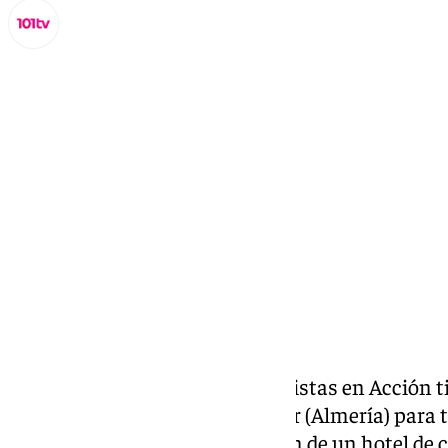
Miguel Alfonso
jueves, 12 septiembre 2024, 11:42
Compartir:
El velero ‘
Diosa Maat
‘ de Ecologistas en Acción t
sábado hasta las playas de Níjar (Almería) para 
reivindicativa contra la creación de un hotel de 