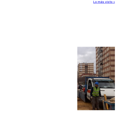
Lo más visto >
Más noticias
Ver más >