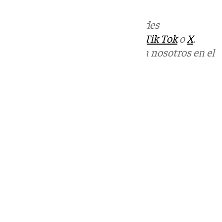
Más noticias de
101TV
en las redes
sociales:
Instagram
,
Facebook
,
Tik Tok
o
X
.
Puedes ponerte en contacto con nosotros en el
correo
informativos@101tv.es
Tags:
Últimas noticias