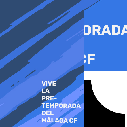
Ir
al
contenido
Tiktok