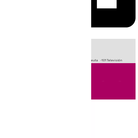
HOY
|
Fútbol
Primera División
LaLiga
Crisis Migratoria en Ceuta
101 Televisión
Andalucía