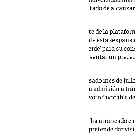
compromiso adquirido por el Estado de alcanzar
marinos protegidos.
Desde la entidad, que forma parte de la platafor
identificado como otro ejemplo de esta «expansió
recientemente se ha dado ‘luz verde’ para su con
zona costera protegida y podría sentar un prece
proyectos de este tipo».
En concreto, fue a finales del pasado mes de juli
Ayuntamiento de Níjar aprobó la admisión a trám
rehabilitación del cortijo con el voto favorable d
el voto en contra del PSOE.
El calendario de movilizaciones ha arrancado este
de las causas ambientales’, que pretende dar visi