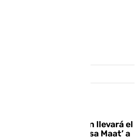
Andalucía
Ecologistas en Acción llevará el
sábado su velero ‘Diosa Maat’ a