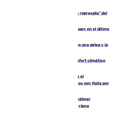
de 500 efectivos trabajando
Italia responde ante las "medidas de represalia" del
Gobierno de Sánchez
El Sevilla se desinfla ante el Leverkusen en el último
ensayo (1-2)
Tensión en la prisión de Alhaurín tras una pelea y la
incautación de un punzón
Málaga contabiliza 148 zonas de confort climático
para enfrentar las altas temperaturas
Marlaska notifica a la Unión Europea el
restablecimiento de controles fronterizos con Italia por
vía aérea y marítima
Hallan sin vida al granadino con Alzhéimer
desaparecido hace una semana en Churriana