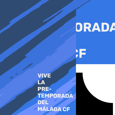
Ir
al
contenido
Tiktok