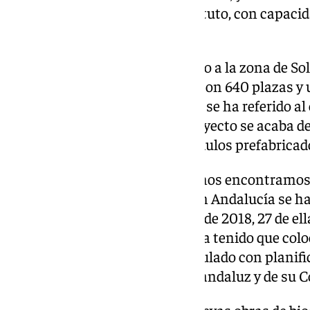
construcción de un nuevo instituto, con capaci
Secundaria y bachillerato.
También la capital se ha referido a la zona de Sol
instituto de gran envergadura, con 640 plazas y
millones de euros; y finalmente se ha referido al
Remedios de Cártama, cuyo proyecto se acaba de l
edificio permitirá retirar 13 módulos prefabricad
«Cuando llegamos al Gobierno nos encontramos
2001. Hoy podemos decir que en Andalucía se ha
prefabricadas instaladas antes de 2018, 27 de ell
inicio de curso en el que no se ha tenido que col
valorado, a la vez que lo ha vinculado con planif
política por parte del Gobierno andaluz y de su C