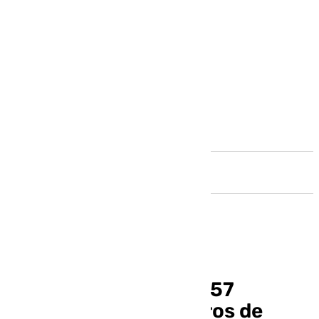
Andalucía
Educación ejecutará 57
actuaciones en centros de