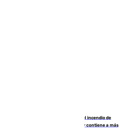
340 personas más desalojadas por el incendio de
Niebla, que mantiene a 410 evacuadas y contiene a más