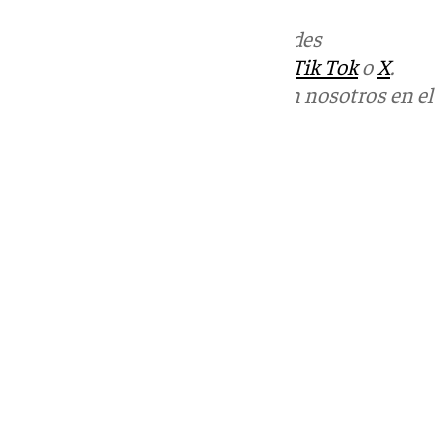
Más noticias de
101TV
en las redes
sociales:
Instagram
,
Facebook
,
Tik Tok
o
X
.
Puedes ponerte en contacto con nosotros en el
correo
informativos@101tv.es
Tags:
Últimas noticias