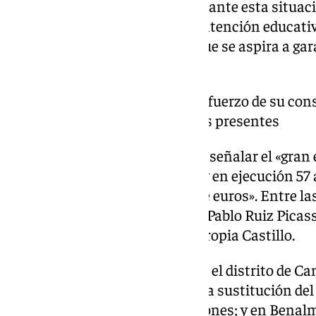
Castillo ha puesto en valor que, ante esta situac
aprovechando para reforzar la atención educati
punto en el que ha destacado que se aspira a ga
calidad en la provincia.
La consejera incide en el esfuerzo de su con
destacando las actuaciones presentes
Y ha incidido especialmente en señalar el «gran 
Málaga: «En este momento, hay en ejecución 57
presupuesto de 46,5 millones de euros». Entre l
construcción del nuevo colegio Pablo Ruiz Picas
piedra puso recientemente la propia Castillo.
También se ha referido a que en el distrito de Ca
malagueña ya está adjudicada la sustitución del 
presupuesto de más de 6,4 millones; y en Benalm