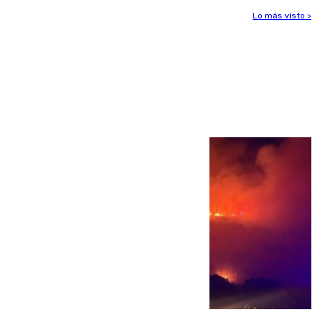
Lo más visto >
Más noticias
Ver más >