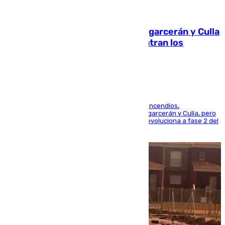
08.08.2026
Incendios de Castellón: Sierra Engarcerán y Culla
evolucionan positivamente y centran los
esfuerzos en Tírig
La UME se suma al operativo de control de los incendios,
progresando adecuadamente los de Sierra Engarcerán y Culla, pero
centrando todo el empeño en el de Culla, que evoluciona a fase 2 del
PEIF