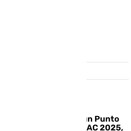
Andalucía
El Falla contará con un Punto
Violeta durante el COAC 2025,