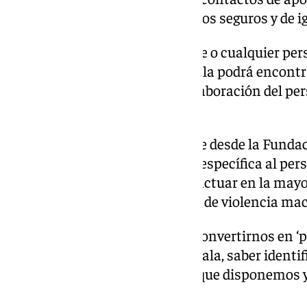
consejos para promover entornos seguros y de ig
«Cualquier mujer que lo necesite o cualquier pe
testigo de una situación anómala podrá encontra
que también contará con la colaboración del per
Falla», ha dicho la concejala.
En ese sentido, ha explicado que desde la Funda
está realizando una formación específica al per
herramientas que le permitan actuar en la mayo
identificar posibles situaciones de violencia mac
«Todas las personas podemos convertirnos en ‘p
testigos de una situación anómala, saber identif
conociendo los recursos de los que disponemos 
explicado la edil.