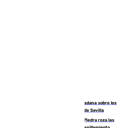
PSOE y Vox critican la consulta ciudadana sobre los
toldos que ha lanzado el Ayuntamiento de Sevilla
La laguna malagueña de Fuente de Piedra roza las
30.000 parejas de flamencos antes del anillamiento