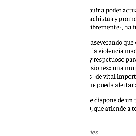
«Es una guía destinada a contribuir a poder act
actuar frente a las violencias machistas y pro
las personas puedan divertirse libremente», ha 
De esta manera, ha continuado aseverando que 
promover la igualdad y rechazar la violencia ma
garantizar un ambiente seguro y respetuoso para
recordando que «en muchas ocasiones» una muje
«abrumada por la situación» y es «de vital impo
testigo de esa situación sea la que pueda alertar
Así, ha recordado que en Cádiz se dispone de un t
horas en el número 900 21 21 30, que atiende a 
violencia de género.
Más noticias de
101TV
en las redes