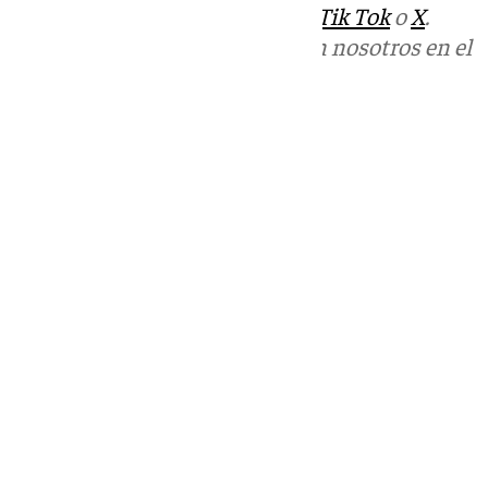
sociales:
Instagram
,
Facebook
,
Tik Tok
o
X
.
Puedes ponerte en contacto con nosotros en el
correo
informativos@101tv.es
Tags:
Últimas noticias