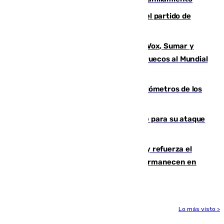
Sigue en directo la retransmisión del partido de
pretemporada Málaga-Al-Arabi
La crisis migratoria de Ceuta une a Vox, Sumar y
Podemos contra la candidatura de Marruecos al Mundial
2030
Diputación limpia de residuos 170 kilómetros de los
principales caminos del Rocío en Sevilla
El Real Madrid ficha a Yan Diomande para su ataque
por 125 millones
El Gobierno instala duchas y baños y refuerza el
CETI para los miles de migrantes que permanecen en
Ceuta
Lo más visto >