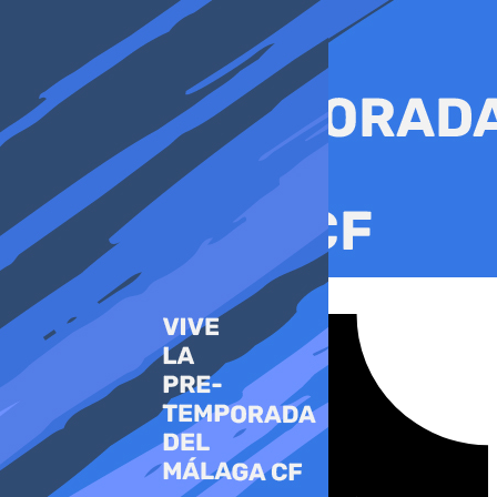
Ir
al
contenido
Tiktok