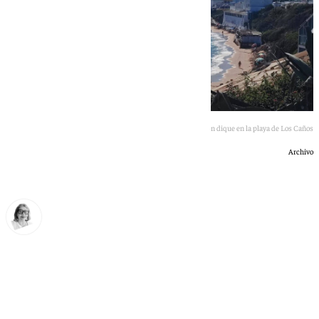
El Gobierno no realizará las obras para construir un dique en la playa de Los Caños
Archivo
Ana Villalta
domingo, 14 junio 2026, 19:10
Compartir: