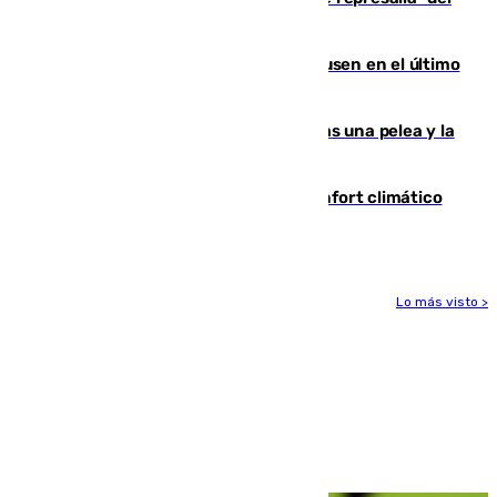
Gobierno de Sánchez
El Sevilla se desinfla ante el Leverkusen en el último
ensayo (1-2)
Tensión en la prisión de Alhaurín tras una pelea y la
incautación de un punzón
Málaga contabiliza 148 zonas de confort climático
para enfrentar las altas temperaturas
Lo más visto >
Más noticias
Ver más >