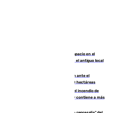
Las marca internacionales ganan espacio en el
Centro de Málaga: La Tagliatella abre en el antiguo local
de Vox Sports Bar
Moreno pide extremar la precaución ante el
incendio de Niebla, que supera las 4.000 hectáreas
340 personas más desalojadas por el incendio de
Niebla, que mantiene a 410 evacuadas y contiene a más
de 500 efectivos trabajando
Italia responde ante las "medidas de represalia" del