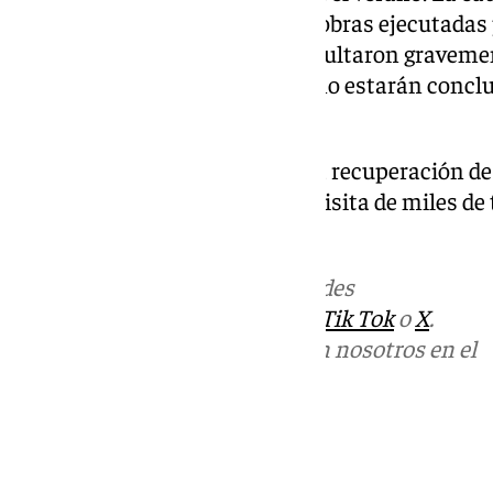
barbateño se centra en que las obras ejecutadas
en las bajadas al arenal, que resultaron gravem
temporales de enero y febrero, no estarán concl
de 2026.
Se presenta así una complicada recuperación de 
temporada de verano recibe la visita de miles d
internacionales.
Más noticias de
101TV
en las redes
sociales:
Instagram
,
Facebook
,
Tik Tok
o
X
.
Puedes ponerte en contacto con nosotros en el
correo
informativos@101tv.es
Tags:
Cádiz
Medio Ambiente