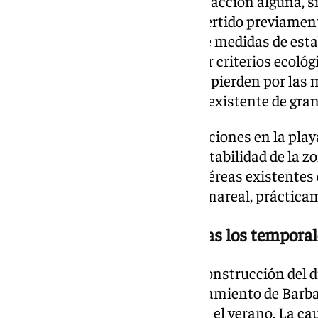
justificación de no llevar a cabo acción alguna, s
puntualizan que ya habían advertido previament
son estables» sin la adopción de medidas de estab
opción se considera inviable por criterios ecológ
las arenas aportadas no solo se pierden por las
afirman que «cubren el arrecife existente de gran
Para cerrar el descargo de actuaciones en la pla
el Gobierno que el análisis de estabilidad de l
serie de históricas fotografías aéreas existent
trata de una playa confinada y mareal, práctica
Retrasos en la reparación tras los temporal
La situación va más allá de la construcción del d
Caños de Meca, ya que el Ayuntamiento de Barba
playa tampoco estará lista para el verano. La ca