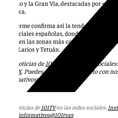
Serrano y la Gran Vía, destacadas por su in
turística.
El informe confirma así la tendencia al alza
comerciales españolas, donde la demanda c
oferta en las zonas más codiciadas, especia
como Larios y Tetuán.
Más noticias de
101TV
en las redes sociales
Tok
o
X
. Puedes ponerte en contacto con nos
informativos@101tv.es
Más noticias de
101TV
en las redes sociales:
Ins
correo
informativos@101tv.es