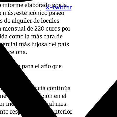
o informe elaborado por la
X-twitter
más, este icónico paseo
s de alquiler de locales
a mensual de 220 euros por
lida como la más cara de
ercial más lujosa del país
 Barcelona.
n Málaga para el año que
 cara de Andalucía continúa
ne firme su posición en el
or metro cuadrado al mes.
o respecto al año anterior,