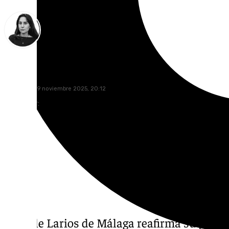
Elena Lozano
miércoles, 19 noviembre 2025, 20:12
Compartir:
La calle Larios de Málaga reafirma su posic