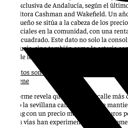
más exclusiva de Andalucía, según el últim
consultora Cashman and Wakefield. Un año 
malagueño se sitúa a la cabeza de los precio
comerciales en la comunidad, con una rent
metro cuadrado. Este dato no solo la conso
Andalucía, sino también como la arteria com
fuera de los circuitos premium de Madrid y
Estos son los nuevos precios del taxi e
viene
El informe revela que la segunda calle más
siendo la sevillana calle Tetuán, que mantie
ranking con un precio medio de 140 euros p
Ambas vías han experimentado un increment