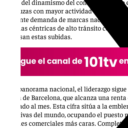
reflejo del dinamismo del comercio urbano e
andaluzas con mayor actividad económica. 
creciente demanda de marcas nacionales e 
en zonas céntricas de alto tránsito como un
impulsan estas subidas.
En el panorama nacional, el liderazgo sigu
Gracia de Barcelona, que alcanza una renta
cuadrado al mes. Esta cifra sitúa a la embl
exclusivas del mundo, ocupando el puesto n
de calles comerciales más caras. Completan