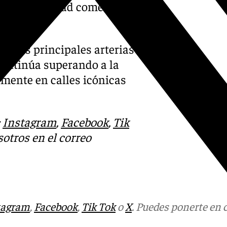
tensa actividad comercial y
 en las principales arterias
ontinúa superando a la
lmente en calles icónicas
:
Instagram
,
Facebook
,
Tik
otros en el correo
tagram
,
Facebook
,
Tik Tok
o
X
. Puedes ponerte en 