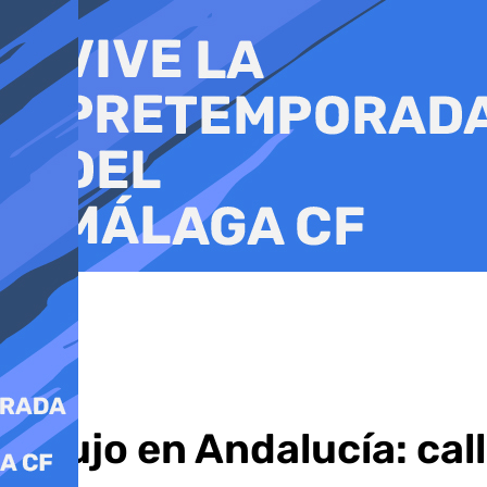
Ir
al
contenido
El lujo en Andalucía: cal