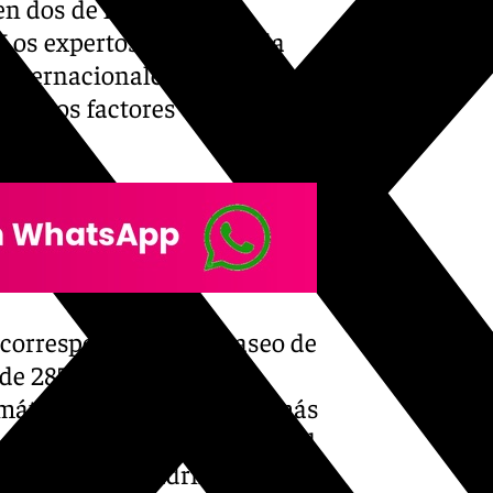
n dos de las capitales
Los expertos apuntan a la
internacionales por ubicarse
o de los factores que
e correspondiendo al paseo de
 de 285 euros por metro
emática avenida entre las más
úmero 16 en el listado global
 el podio la madrileña calle