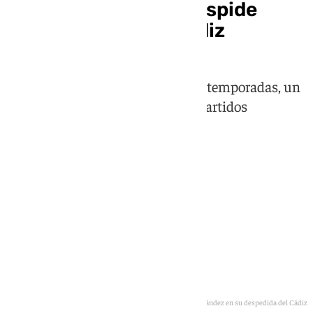
Álex Fernández se despide
como leyenda del Cádiz
El madrileño deja el equipo tras 9 temporadas, un
ascenso a Primera y más de 300 partidos
Álex Fernández en su despedida del Cádiz