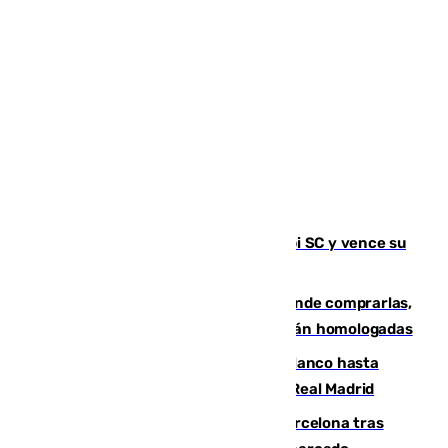
El Málaga es muy superior al Al-Arabi SC y vence su
primer encuentro de pretemporada
Gafas para el eclipse solar 2026: dónde comprarlas,
dónde conseguirlas y cómo saber si están homologadas
Vinícius Júnior seguirá vestido de blanco hasta
2032 tras cerrar su renovación con el Real Madrid
Rodrigo negocia su fichaje por el Barcelona tras