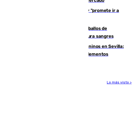
romper con el Madrid y revoluciona el mercado
El Rey traslada a Vivas su respaldo y "promete ir a
Ceuta" después de la crisis migratoria
El primer ciclo de las carreras de caballos de
Sanlúcar arranca este sábado con 27 pura sangres
Continúan los cierres de parques caninos en Sevilla:
se detectan alimentos que contienen elementos
peligrosos
Lo más visto >
Más noticias
Ver más >