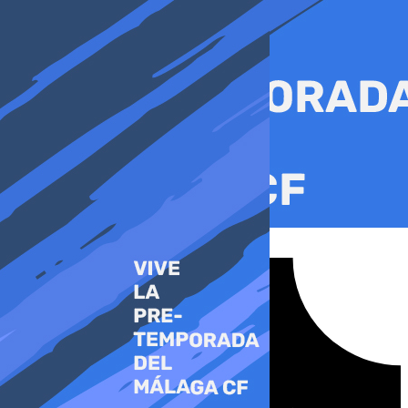
Ir
al
contenido
Tiktok