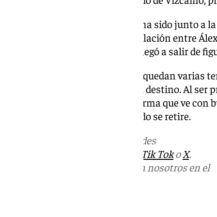
Uno de los grandes momentos ha sido junto a la c
ha dedicado un pasodoble. La relación entre Ále
no es nueva, pues el futbolista llegó a salir de fig
Aún no se retira. Con 33 años le quedan varias 
no hay pistas sobre cuál será su destino. Al ser 
comparecencia, el futbolista afirma que ve con b
en los banquillos, aunque cuando se retire.
Más noticias de
101TV
en las redes
sociales:
Instagram
,
Facebook
,
Tik Tok
o
X
.
Puedes ponerte en contacto con nosotros en el
correo
informativos@101tv.es
Tags: