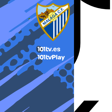
X-twitter