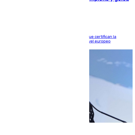
al Arsenal en Dublín (1-3)
Riquelme, Deossa y Fornals firman los tantos que certifican la
superioridad bética ante un rival de máximo nivel europeo
06.08.2026