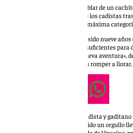
Hablar de Álex Fernández es hablar de un cachito 
jugador de 33 años se despide de los cadistas tr
camiseta y con un ascenso a la máxima categorí
«Es un día especial y triste, han sido nueve año
únicos, nunca tendré palabras suficientes para de
momento de emprender una nueva aventura», dec
inicio de su rueda de prensa tras romper a llorar.
Se marcha del club siendo un cadista y gaditano
provincia y su gente. Cádiz, ha sido un orgullo ll
afirma el madrileño acompañado de Vizcaíno, pre