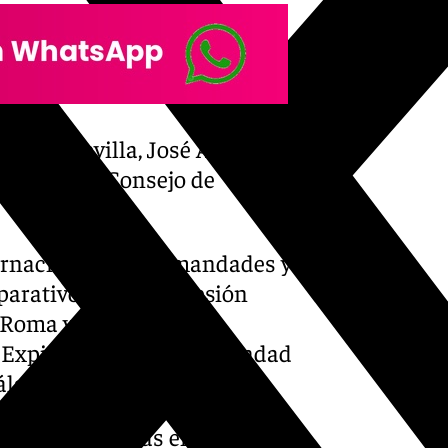
spo de Sevilla, José Ángel
s Sanz, y el Consejo de
ernacional de Hermandades y
eparativos de la procesión
n Roma y tendrá una
a Expiración de la Hermandad
álaga.
do las audiencias en su