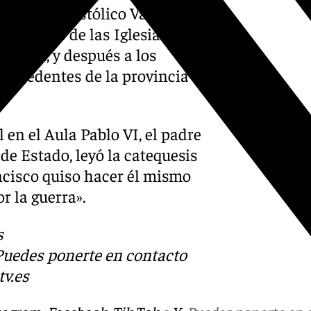
Palacio Apostólico Vaticano,
 y monjes de las Iglesias
 a Roma, y después a los
 procedentes de la provincia
 en el Aula Pablo VI, el padre
 de Estado, leyó la catequesis
ncisco quiso hacer él mismo
r la guerra».
s
 Puedes ponerte en contacto
v.es