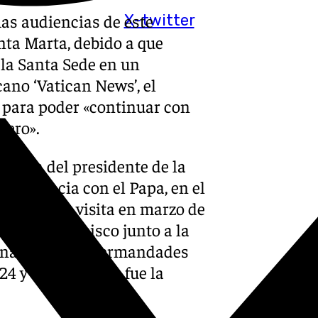
as audiencias de este
X-twitter
nta Marta, debido a que
la Santa Sede en un
cano ‘Vatican News’, el
a para poder «continuar con
rero».
sencia del presidente de la
audiencia con el Papa, en el
u primera visita en marzo de
l Papa Francisco junto a la
ernacional de Hermandades
24 y cuyo colofón fue la