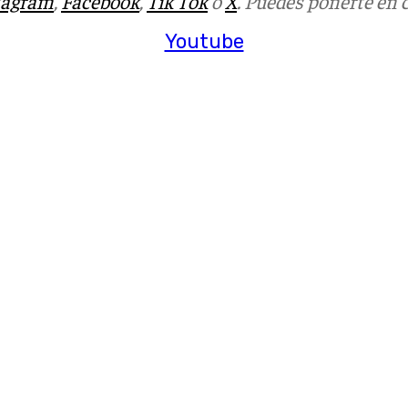
tagram
,
Facebook
,
Tik Tok
o
X
. Puedes ponerte en 
Youtube