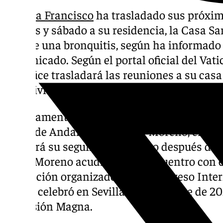
El
Papa Francisco
ha trasladado sus próxim
viernes y sábado a su residencia, la Casa Sa
padece una bronquitis, según ha informado 
comunicado. Según el portal oficial del Vati
Pontífice trasladará las reuniones a su cas
su actividad, el viernes 7 y el sábado 8 de feb
Precisamente el sábado está prevista la pre
Junta de Andalucía, Juanma Moreno, en una 
que será su segundo encuentro después de s
2024. Moreno acudirá a ese encuentro con e
delegación organizadora del Congreso Int
que se celebró en Sevilla en diciembre de 20
procesión Magna.