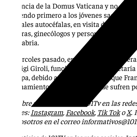
residencia de la Domus Vaticana y no en el 
recibiendo primero a los jóvenes sacerdotes
orientales autocéfalas, en visita de estudio
obstetras, ginecólogos y personal sanitario
de Calabria.
El miércoles pasado, en la audiencia general
Pierluigi Giroli, funcionario de la Secretaría
del Papa, debido a un resfriado, aunque Fra
el llamamiento por los «países que sufren po
Descubre más noticias de 101Tv en las rede
sociales:
Instagram
,
Facebook
,
Tik Tok
o
X
.
con nosotros en el correo
informativos@101t