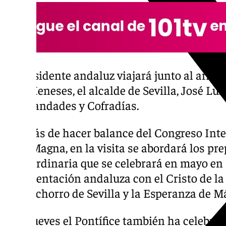
El presidente andaluz viajará junto al arzobi
Sáiz Meneses, el alcalde de Sevilla, José Lui
Hermandades y Cofradías.
Además de hacer balance del Congreso Int
de la Magna, en la visita se abordará los pr
extraordinaria que se celebrará en mayo e
representación andaluza con el Cristo de l
del Cachorro de Sevilla y la Esperanza de M
Este jueves el Pontífice también ha celebra