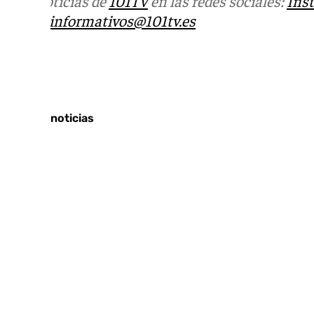
Más noticias de
101TV
en las redes sociales:
Ins
correo
informativos@101tv.es
Tags:
Últimas noticias