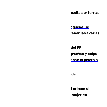
en su presentación
Vithas Málaga crece en cirugías, consultas externas
y altas en el primer semestre de 2026
Mejoras del agua en la Axarquía malagueña: se
sustituye una tubería de 50 años para frenar las averías
de agua en El Borge y Almáchar
Bendodo asegura que los gobiernos del PP
"cumplirán la ley" sobre los menores migrantes y culpa
al Gobierno por "inestabilidad": "Que no eche la pelota a
las comunidades"
Una ONG malagueña ganará un año de
comunicación gratuita con Apecom
Confiesa en un diario ser el autor del crimen el
hombre en prisión por asesinato de una mujer en
Benahavís