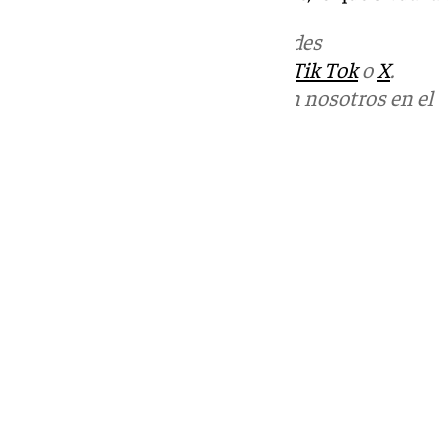
Más noticias de
101TV
en las redes
sociales:
Instagram
,
Facebook
,
Tik Tok
o
X
.
Puedes ponerte en contacto con nosotros en el
correo
informativos@101tv.es
Tags:
Últimas noticias