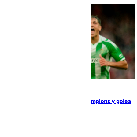
06.08.2026
El Betis supera el examen de Champions y golea
al Arsenal en Dublín (1-3)