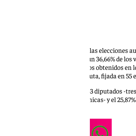
Con el 6% escrutado, el PP gana las elecciones 
consigue 46 escaños, logrando un 36,66% de los v
menos que los 58 parlamentarios obtenidos en lo
9 diputados de la mayoría absoluta, fijada en 55 
Por su parte, el PSOE consigue 33 diputados -tre
las pasadas elecciones autonómicas- y el 25,87%
24,09% de apoyo.