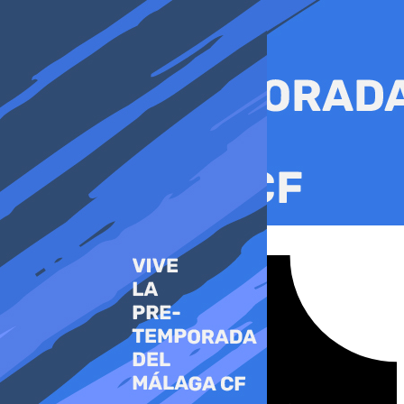
Ir
al
contenido
Tiktok