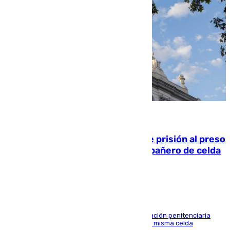
06.08.2026
El Supremo ratifica los 17 años de prisión al preso
que mató estrangulado a su compañero de celda
en Morón
El alto tribunal avala también que la Administración penitenciaria
indemnice a la familia por fallar al asignarles la misma celda