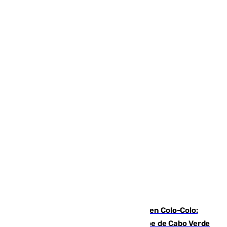
Vozinha, recibido como una estrella en Colo-Colo:
casi 30.000 aficionados arropan al héroe de Cabo Verde