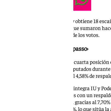
Vox repite como tercera fuerza y obtiene 18 esca
frente a los 14 parlamentarios que sumaron hace
Entonces, obtuvieron el 13,47% de los votos.
Adelante confirmaría el ‹sorpasso›
Adelante Andalucía consigue la cuarta posición c
los votos, tras contar con dos diputados durante
Parlamento. En 2022 lograron el 4,58% de respald
La coalición Por Andalucía, que integra IU y Pod
izquierda, logra cuatro diputados con un respald
escaños en la última legislatura gracias al 7,70%
las urnas ha alcanzado el 54,21 %, lo que sitúa la