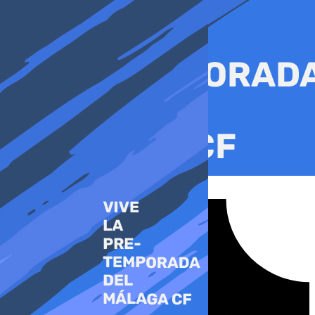
Ir
al
contenido
Tiktok