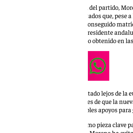
A las puertas de la sede regional del partido, M
medios para valorar unos resultados que, pese a l
escenario político. «No hemos conseguido matrí
sobresaliente», ha afirmado el presidente andal
tratado de reivindicar el respaldo obtenido en la
El ambiente, sin embargo, ha estado lejos de la eu
de 2022. En el PP son conscientes de que la nue
obliga ahora a mirar hacia posibles apoyos para 
En ese contexto, Vox emerge como pieza clave pa
Ejecutivo andaluz. No obstante, Moreno ha evit