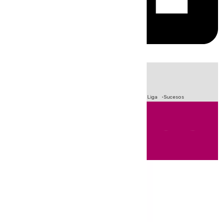
HOY
|
Fútbol
Primera División
Crisis Migratoria en Ceuta
LaLiga
Sucesos
Andalucía