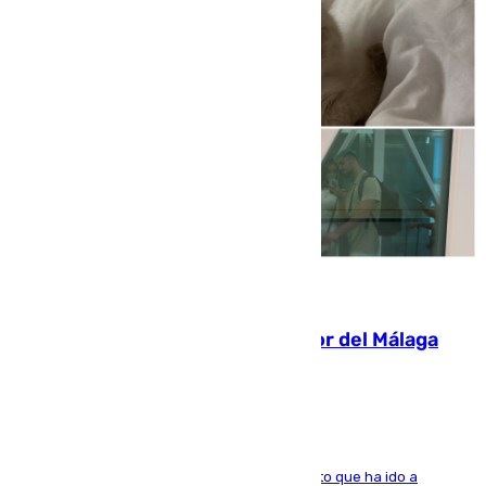
07.08.2026
Isco, la nueva mascota del jugador del Málaga
Dani Lorenzo
El centrocampista marbellí es ‘padre’ de un gato que ha ido a