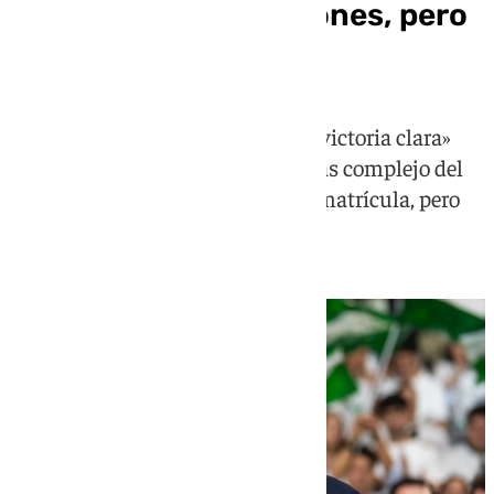
El PP gana las elecciones, pero
sin mayoría absoluta
Juanma Moreno reivindica una «victoria clara»
aunque reconoce un escenario más complejo del
previsto: «No hemos conseguido matrícula, pero
hemos sacado sobresaliente»