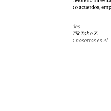
momento sobre posibles pactos o acuerdos, empl
próximos días.
Más noticias de
101TV
en las redes
sociales:
Instagram
,
Facebook
,
Tik Tok
o
X
.
Puedes ponerte en contacto con nosotros en el
correo
informativos@101tv.es
Tags:
101TV Noticias
Últimas noticias