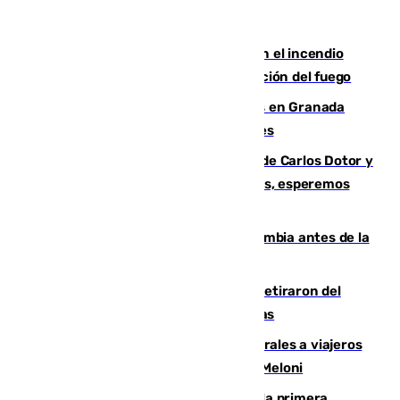
Activado el nivel 2 de emergencia en el incendio
forestal de Niebla por la compleja evolución del fuego
Controlado un incendio de rastrojos en Granada
junto a la autovía y al Callejón de Nogales
Juanfran Funes, sobre las lesiones de Carlos Dotor y
Fernando Calero: “Estamos preocupados, esperemos
que no sea nada”
Felipe VI refuerza los lazos con Colombia antes de la
llegada del nuevo presidente
Fernando Calero y Carlos Dotor se retiraron del
encuentro contra el Ceuta con molestias
España restablece controles temporales a viajeros
procedentes de Italia como repuesta a Meloni
El Málaga cae ante el Ceuta y suma la primera