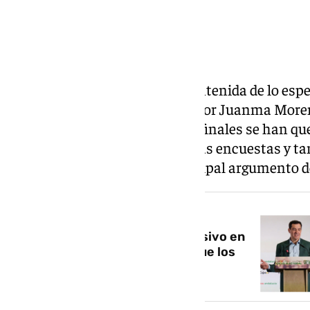
Noche electoral más larga y contenida de lo espe
Aunque la formación liderada por Juanma Moren
este 17 de mayo, los resultados finales se han q
absoluta que apuntaban algunas encuestas y tam
«gobierno de estabilidad», principal argumento 
NOTICIA RELACIONADA
El pacto PP-Vox, de nuevo decisivo en
unas elecciones: Andalucía sigue los
pasos de tres comunidades