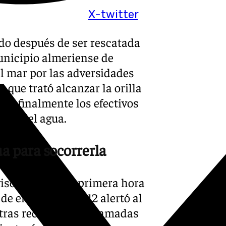
X-twitter
ado después de ser rescatada
municipio almeriense de
l mar por las adversidades
a que trató alcanzar la orilla
que finalmente los efectivos
arla del agua.
a para socorrerla
iso se recibió a primera hora
o de emergencias 112 alertó al
ras recibir varias llamadas