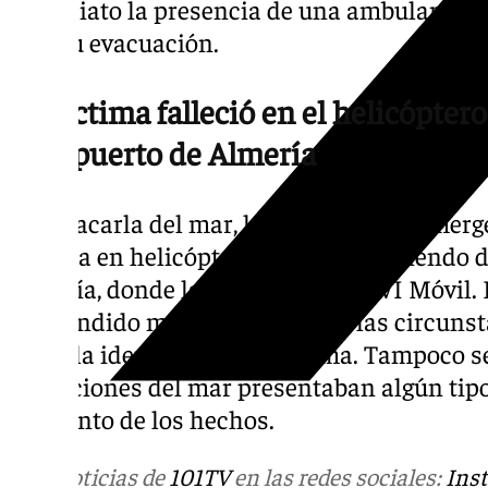
inmediato la presencia de una ambulancia 
tras su evacuación.
La víctima falleció en el helicóptero
Aeropuerto de Almería
Tras sacarla del mar, los servicios de emerg
víctima en helicóptero y acabó falleciendo 
Almería, donde la esperaba una UVI Móvil.
trascendido más detalles sobre las circunst
sobre la identidad de la víctima. Tampoco s
condiciones del mar presentaban algún tipo 
momento de los hechos.
Más noticias de
101TV
en las redes sociales:
Ins