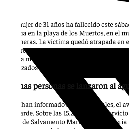
Una mujer de 31 años ha fallecido este sáb
del agua en la playa de los Muertos, en el 
Carboneras. La víctima quedó atrapada en e
meteorológicas y la fuertes corrientes. Pese 
por ella misma, no consiguió hacerlo hasta 
desplazados hasta la zona consiguieron sac
Algunas personas se lanzaron al agu
Según han informado fuentes oficiales, el av
de la tarde. Sobre las 15.20 horas, el servici
centro de Salvamento Marítimo de Almería t