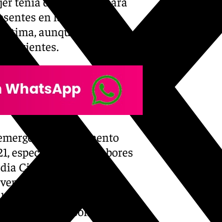
r tenía dificultades para
esentes en la zona se
 víctima, aunque no
s corrientes.
e emergencia. Salvamento
1, especializado en labores
dia Civil desplegó una
rvención. El helicóptero
las 16.00 horas y, en ese
ida, por lo se solicitó de