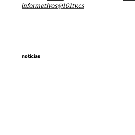
correo
informativos@101tv.es
Tags:
Almería
Últimas noticias