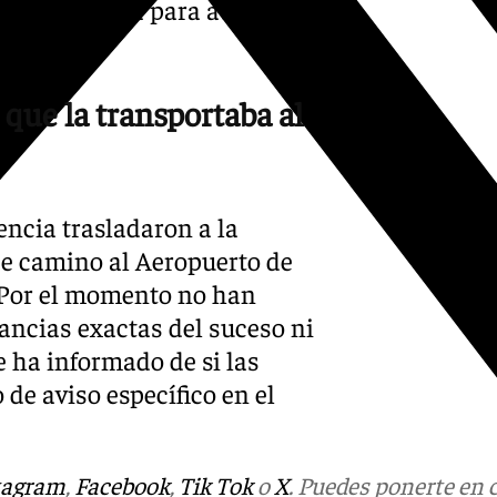
medicalizada para atenderla
 que la transportaba al
encia trasladaron a la
de camino al Aeropuerto de
 Por el momento no han
ancias exactas del suceso ni
e ha informado de si las
de aviso específico en el
tagram
,
Facebook
,
Tik Tok
o
X
. Puedes ponerte en 