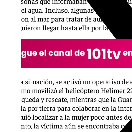
de personas que informaban de que una muje
salir del agua. Incluso, algunas personas pr
lanzaron al mar para tratar de auxiliar a la
consiguieron llegar hasta ella por las fuerte
Ante la situación, se activó un operativo d
Marítimo movilizó el helicóptero Helimer 22
de búsqueda y rescate, mientras que la Guar
patrulla por tierra para colaborar en la inte
consiguió localizar a la mujer poco antes de 
momento, la víctima aún se encontraba con v