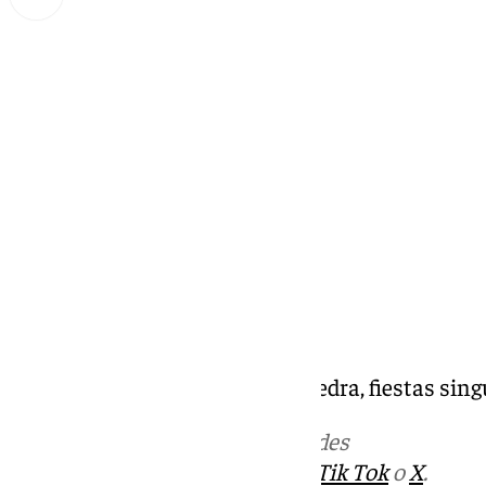
Miguel Alfonso
sábado, 21 septiembre 2024, 09:58
Compartir:
Fiestas Patronales Fuente de Piedra, fiestas sin
Más noticias de
101TV
en las redes
sociales:
Instagram
,
Facebook
,
Tik Tok
o
X
.