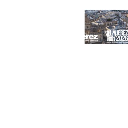
Portada
Andalucía
Sevilla
Málaga
Granada
España
Internacional
Economía