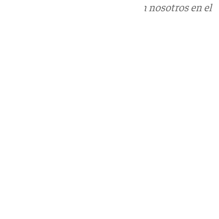
Puedes ponerte en contacto con nosotros en el
correo
informativos@101tv.es
Tags:
Fiestas Singulares de Andalucía
Últimas noticias