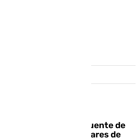
Andalucía
Fiestas Patronales Fuente de
Piedra, fiestas singulares de