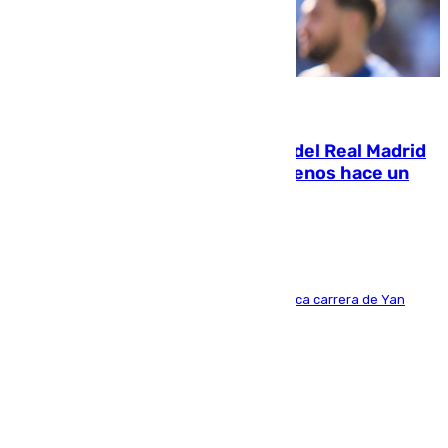
07.08.2026
El fichaje más caro de la historia del Real Madrid
costaba 105 millones de euros menos hace un
año y jugaba en Leganés
Del filial pepinero a récord absoluto: la meteórica carrera de Yan
Diomande en solo doce meses