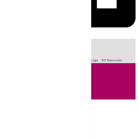
HOY
|
Fútbol
Primera División
Crisis Migratoria en Ceuta
LaLiga
101 Televisión
Andalucía