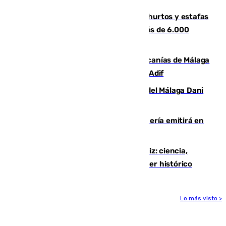
Detenida una pareja por presuntos hurtos y estafas
en Málaga tras ser descubiertos con más de 6.000
euros
Retrasos y cancelaciones en el Cercanías de Málaga
por una avería en la infraestructura de Adif
Isco, la nueva mascota del jugador del Málaga Dani
Lorenzo
El observatorio de Calar Alto de Almería emitirá en
directo el eclipse solar del 12 de agosto
El «Trío de Eclipses» arranca en Cádiz: ciencia,
naturaleza y seguridad ante un atardecer histórico
Lo más visto >
Más noticias