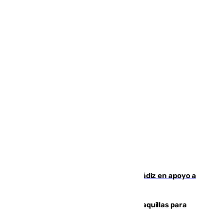
CIES NO moviliza a la provincia de Cádiz en apoyo a
la respuesta humanitaria de Ceuta
El mercado de Jerez refrigera sus taquillas para
facilitar las compras a sus visitantes