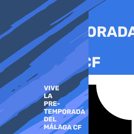
Ir
al
contenido
Tiktok