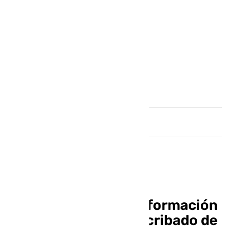
Andalucía
IU exige a la Junta información
sobre los fallos en el cribado de