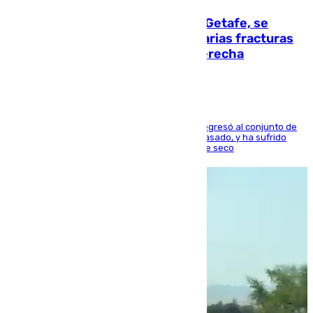
Christantus Uche, delantero del Getafe, se
perderá toda la temporada por varias fracturas
en los ligamentos de su rodilla derecha
El centrocampista reconvertido en atacante regresó al conjunto de
la capital, después de salir obligado el curso pasado, y ha sufrido
una lesión que lo mantendrá un año en el dique seco