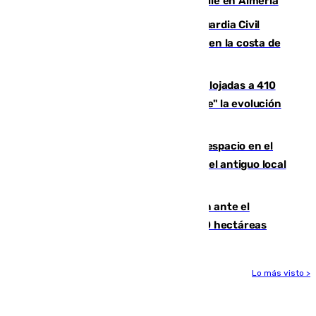
a una menor tras abordarla en plena calle en Almería
Persecución en Punta Umbría: la Guardia Civil
interviene más de 800 kilos de cocaína en la costa de
Huelva
El incendio de Niebla mantiene desalojadas a 410
personas que siguen con "incertidumbre" la evolución
del viento
Las marcas internacionales ganan espacio en el
Centro de Málaga: la Tagliatella abre en el antiguo local
de Vox Sports Bar
Moreno pide extremar la precaución ante el
incendio de Niebla, que supera las 4.000 hectáreas
Lo más visto >
Más noticias