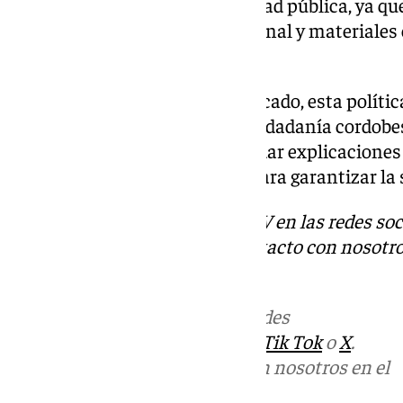
inversión suficiente en la sanidad pública, ya q
mientras faltan recursos, personal y materiales
priorice a la sanidad privada».
Según concluyen en su comunicado, esta política 
mujeres y la salud de toda la ciudadanía cordobes
administración autonómica a dar explicaciones c
asunto de manera inmediata para garantizar la s
Descubre más noticias de 101TV en las redes soc
Tok
o
X
. Puedes ponerte en contacto con nosotro
informativos@101tv.es
Más noticias de
101TV
en las redes
sociales:
Instagram
,
Facebook
,
Tik Tok
o
X
.
Puedes ponerte en contacto con nosotros en el
correo
informativos@101tv.es