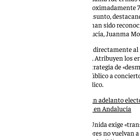
de la provincia en 2024, con aproximadamente 7
IU se insiste en la seriedad del asunto, destacand
comunicación de los cribados» han sido reconoci
presidente de la Junta de Andalucía, Juanma Mo
La organización política señala directamente a
«responsable de esta situación». Atribuyen los er
gobierno ha impuesto, a una estrategia de «desm
la decisión de destinar dinero público a conciert
lugar de reforzar el sistema público.
Juanma Moreno descarta un adelanto electora
cribado de cáncer de mama en Andalucía
Ante este escenario, Izquierda Unida exige «tra
inmediatas» para que estos errores no vuelvan a