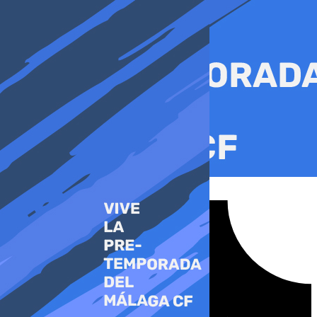
Ir
al
contenido
Tiktok