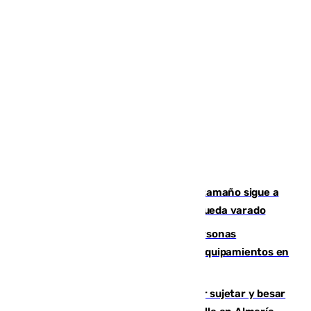
Susto en Marbella: un atún de gran tamaño sigue a
un bañista hasta la orilla de la playa y queda varado
Emvisesa refuerza la atención a personas
vulnerables con cesión de viviendas y equipamientos en
Sevilla
Condenado a dos años de cárcel por sujetar y besar