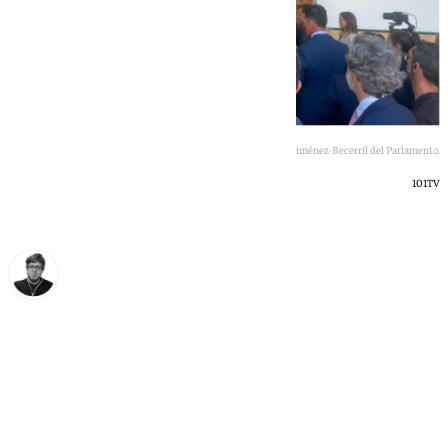
Juanma Moreno, a su llegada a la sala Jiménez-Becerril del Parlamento.
101TV
Enrique Rodríguez
martes, 30 junio 2026, 10:08
Compartir: