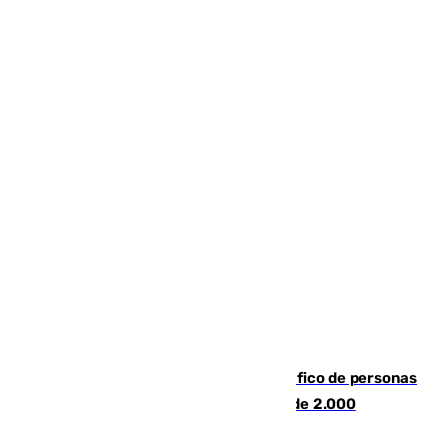
Cae una de las mayores redes de tráfico de personas
y droga en España: introdujeron a más de 2.000
migrantes de forma ilegal