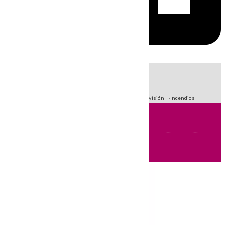
HOY
|
Fútbol
Sucesos
Crisis Migratoria en Ceuta
Primera División
Incendios
Andalucía