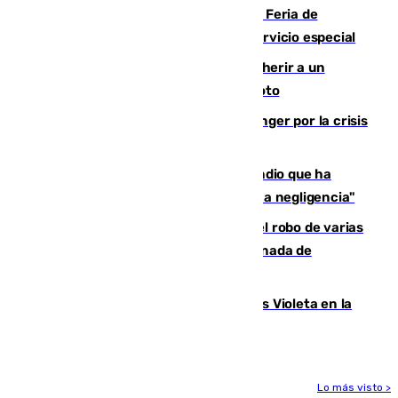
¿Hasta qué hora abre el Metro en la Feria de
Málaga? Consulta las frecuencias del servicio especial
Detenido un hombre en Málaga por herir a un
Guardia Civil tras atropellarle con su moto
El Barça cancela un amistoso en Tánger por la crisis
en la frontera con Ceuta
El acalde de Niebla cree que el incendio que ha
afectado a dos aldeas se originó "por una negligencia"
Golpe cofrade en Jaén: investigan el robo de varias
joyas de la Virgen de la Fuensanta Coronada de
Alcaudete
Con Málaga exige duplicar los Puntos Violeta en la
Feria de Málaga
Lo más visto >