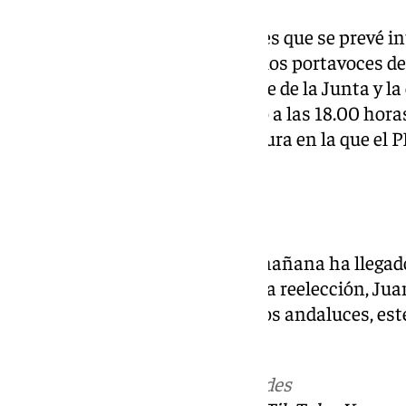
Así es como comienza un martes que se prevé in
Andalucía con los discursos de los portavoces de 
vendrán la réplica del presidente de la Junta y la
portavoces. Esta tarde, en torno a las 18.00 hora
esta primera sesión de investidura en la que el P
afirmativos de Vox.
«Seguimos hablando»
Prácticamente a las diez de la mañana ha llegado
funciones y candidato del PP a la reelección, Ju
hablaba del interés general de los andaluces, e
igual», «seguimos hablando».
Más noticias de
101TV
en las redes