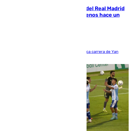
El fichaje más caro de la historia del Real Madrid
costaba 105 millones de euros menos hace un
año y jugaba en Leganés
Del filial pepinero a récord absoluto: la meteórica carrera de Yan
Diomande en solo doce meses