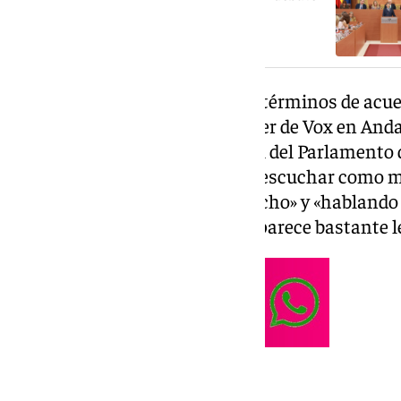
de investidura de Andalucía
Curiosamente más positiva en términos de acuerd
«Va bien la cosa», ha dicho el líder de Vox en And
la sala Alberto Jiménez-Becerril del Parlamento
demasiado alta se le ha podido escuchar como ma
como «estamos trabajando mucho» y «hablando d
acuerdo de gobernabilidad que parece bastante l
Primera votación esta tarde