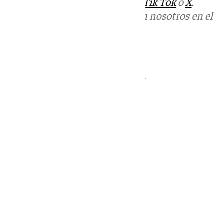
sociales:
Instagram
,
Facebook
,
Tik Tok
o
X
.
Puedes ponerte en contacto con nosotros en el
correo
informativos@101tv.es
Tags:
Juanma Moreno
Partido Popular (PP)
Vox
Últimas noticias