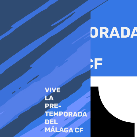
Ir
al
contenido
Tiktok